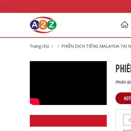
Trang chủ
PHIÊN DỊCH TIẾNG MALAYSIA TẠI 
PHIÊ
Phiên dị
HOT