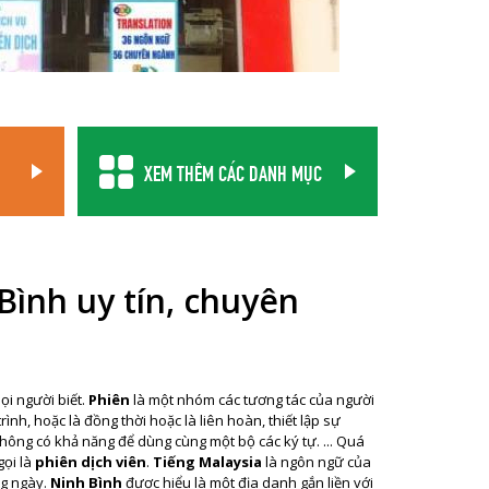
XEM THÊM CÁC DANH MỤC
 Bình uy tín, chuyên
ọi người biết.
Phiên
là một nhóm các tương tác của người
rình, hoặc là đồng thời hoặc là liên hoàn, thiết lập sự
hông có khả năng để dùng cùng một bộ các ký tự. ... Quá
gọi là
phiên dịch viên
.
Tiếng Malaysia
là ngôn ngữ của
ng ngày.
Ninh Bình
được hiểu là một địa danh gắn liền với