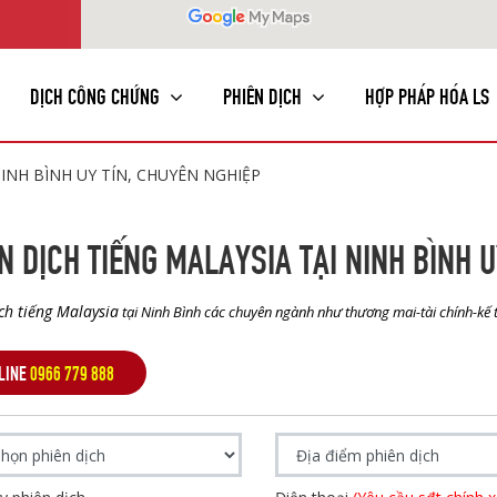
DỊCH CÔNG CHỨNG
PHIÊN DỊCH
HỢP PHÁP HÓA LS
NINH BÌNH UY TÍN, CHUYÊN NGHIỆP
N DỊCH TIẾNG MALAYSIA TẠI NINH BÌNH U
ch tiếng Malaysia
tại Ninh Bình các chuyên ngành như thương mai-tài chính-kế 
LINE
0966 779 888