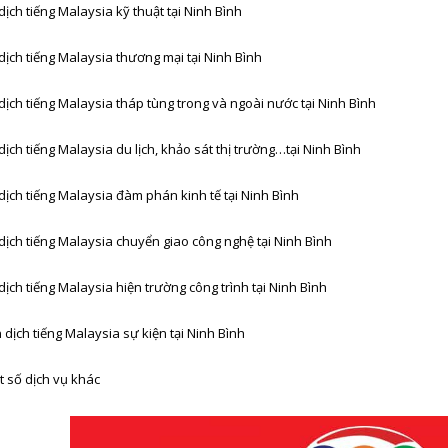
dịch tiếng Malaysia
kỹ thuật tại Ninh Bình
dịch tiếng Malaysia
thương mại tại Ninh Bình
dịch tiếng Malaysia
tháp tùng trong và ngoài nước tại Ninh Bình
dịch tiếng Malaysia
du lịch, khảo sát thị trường…tại Ninh Bình
dịch tiếng Malaysia
đàm phán kinh tế tại Ninh Bình
dịch tiếng Malaysia
chuyển giao công nghệ tại Ninh Bình
dịch tiếng Malaysia
hiện trường công trình tại Ninh Bình
n dịch tiếng Malaysia
sự kiện tại Ninh Bình
 số dịch vụ khác