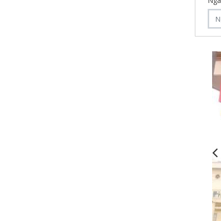
Ngà
,
,