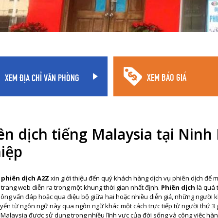
XEM ĐỊA CHỈ VĂN PHÒNG
XEM BÁO GIÁ
ên dịch tiếng Malaysia tại Ninh
iệp
 phiên dịch A2Z
xin giới thiệu đến quý khách hàng dịch vụ phiên dịch để m
 trang web diễn ra trong một khung thời gian nhất định.
Phiên dịch
là quá t
hông vấn đáp hoặc qua điệu bộ giữa hai hoặc nhiều diễn giả, những người k
uyển từ ngôn ngữ này qua ngôn ngữ khác một cách trực tiếp từ người thứ 3 
 Malaysia
được sử dụng trong nhiều lĩnh vực của đời sống và công việc hà