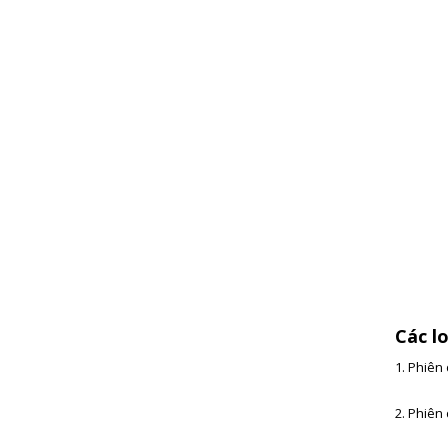
Các lo
1. Phiên 
2. Phiên 