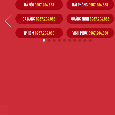
888
HÀ NỘI
0967.204.888
HẢI PHÒNG
0967.204.888
4.888
ĐÀ NẴNG
0967.204.888
QUẢNG NINH
0967.204.888
.888
TP HCM
0967.204.888
VĨNH PHÚC
0967.204.888