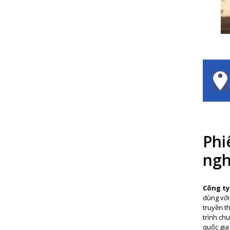
Phi
ngh
Công ty
dùng với
truyền t
trình ch
quốc gia