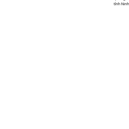
tỉnh Nin