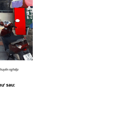
chuyên nghiệp
hư sau: