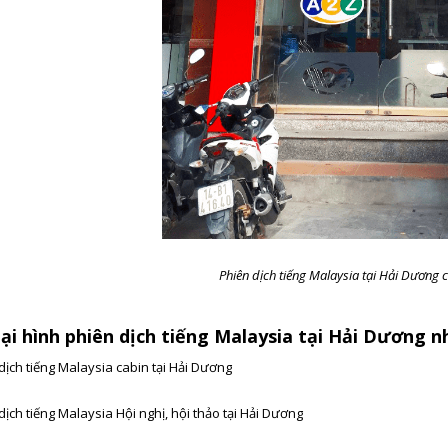
Phiên dịch tiếng Malaysia tại Hải Dương 
oại hình phiên dịch tiếng Malaysia tại Hải Dương n
dịch tiếng Malaysia
cabin tại Hải Dương
dịch tiếng Malaysia
Hội nghị, hội thảo tại Hải Dương