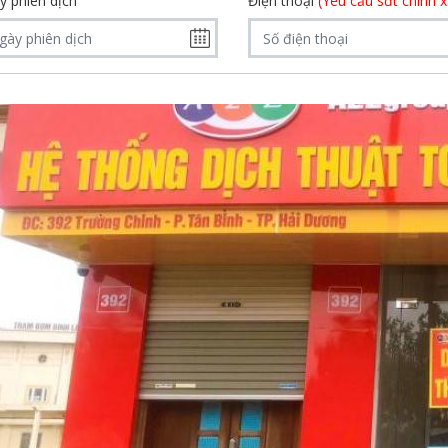
y phiên dịch
Điện thoại
(Yêu cầu sđt chính x
,
,
,
,
,