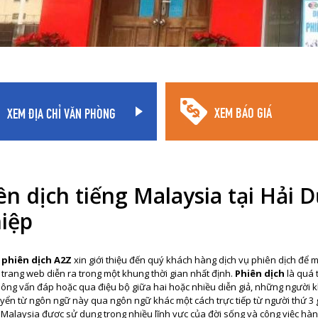
XEM ĐỊA CHỈ VĂN PHÒNG
XEM BÁO GIÁ
ên dịch tiếng Malaysia tại Hải 
iệp
 phiên dịch A2Z
xin giới thiệu đến quý khách hàng dịch vụ phiên dịch để m
 trang web diễn ra trong một khung thời gian nhất định.
Phiên dịch
là quá t
hông vấn đáp hoặc qua điệu bộ giữa hai hoặc nhiều diễn giả, những người k
uyển từ ngôn ngữ này qua ngôn ngữ khác một cách trực tiếp từ người thứ 3 
 Malaysia
được sử dụng trong nhiều lĩnh vực của đời sống và công việc hà