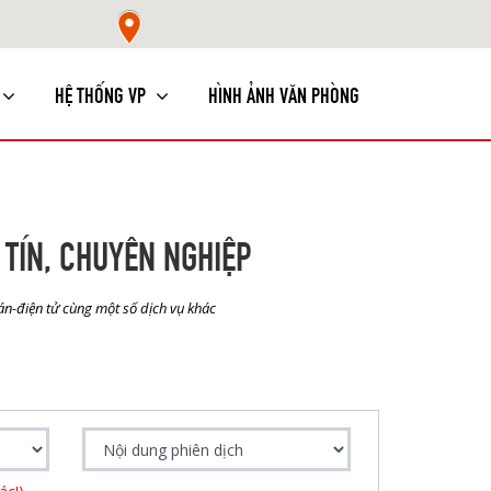
HỆ THỐNG VP
HÌNH ẢNH VĂN PHÒNG
 TÍN, CHUYÊN NGHIỆP
n-điện tử cùng một số dịch vụ khác