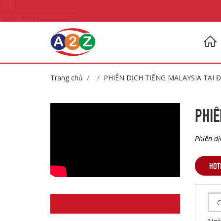
Trang chủ
PHIÊN DỊCH TIẾNG MALAYSIA TẠI 
PHIÊ
Phiên dị
HOT