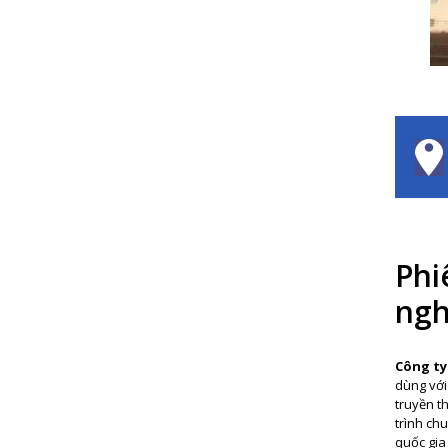
Phi
ngh
Công ty
dùng với
truyền t
trình ch
quốc gia