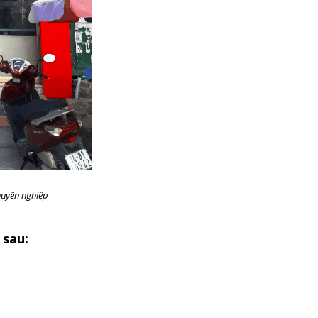
huyên nghiệp
 sau: