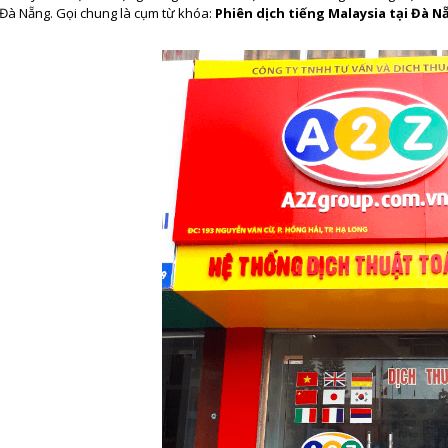
 Đà Nẵng.
Gọi chung là cụm từ khóa:
Phiên dịch tiếng Malaysia tại Đà N