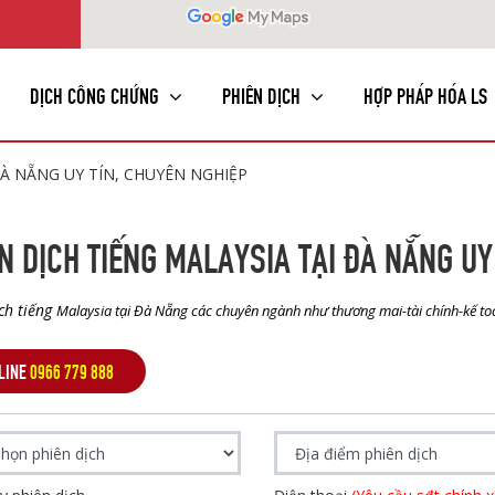
DỊCH CÔNG CHỨNG
PHIÊN DỊCH
HỢP PHÁP HÓA LS
ĐÀ NẴNG UY TÍN, CHUYÊN NGHIỆP
N DỊCH TIẾNG MALAYSIA TẠI ĐÀ NẴNG UY
ch tiếng
Malaysia
tại Đà Nẵng các chuyên ngành như thương mai-tài chính-kế toá
LINE
0966 779 888