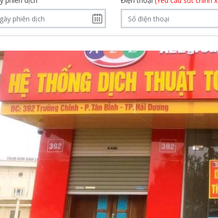
y phiên dịch
Điện thoại
(Yêu cầu sđt chính x
,
,
,
,
,