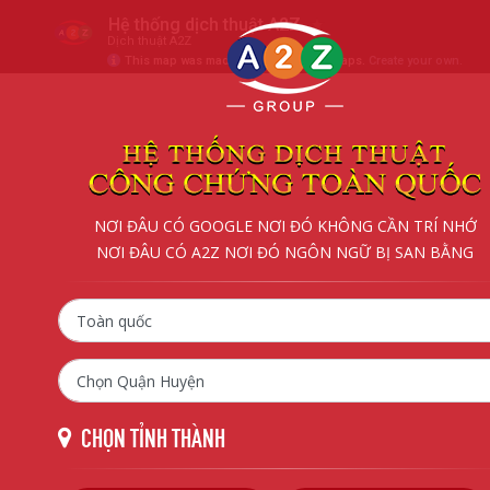
NƠI ĐÂU CÓ GOOGLE NƠI ĐÓ KHÔNG CẦN TRÍ NHỚ
NƠI ĐÂU CÓ A2Z NƠI ĐÓ NGÔN NGỮ BỊ SAN BẰNG
CHỌN TỈNH THÀNH