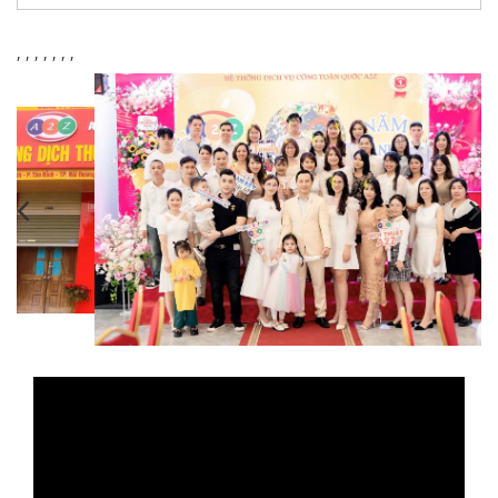
,
,
,
,
,
,
,