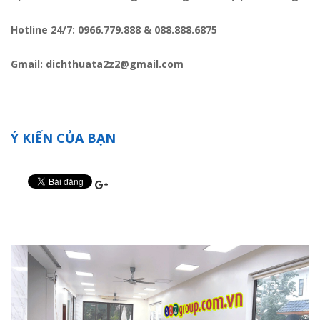
Hotline 24/7: 0966.779.888 & 088.888.6875
Gmail: dichthuata2z2@gmail.com
Ý KIẾN CỦA BẠN