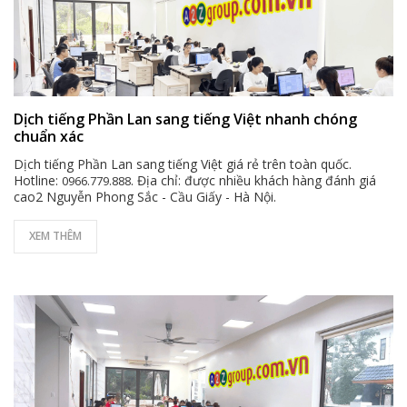
Dịch tiếng Phần Lan sang tiếng Việt nhanh chóng
chuẩn xác
Dịch tiếng Phần Lan sang tiếng Việt giá rẻ trên toàn quốc.
Hotline:
. Địa chỉ: được nhiều khách hàng đánh giá
0966.779.888
cao2 Nguyễn Phong Sắc - Cầu Giấy - Hà Nội.
XEM THÊM