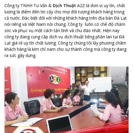
Công ty TNHH Tư Vấn &
Dịch Thuật
A2Z là đơn vị uy tín, chất
lượng là điểm đến tin cậy cho mọi đối tượng khách hàng trong
cả nước. Đặc biệt đối với những khách hàng trên địa bàn Đà Lạt
nói riêng và Việt Nam nói chung. Công ty luôn có chế độ chăm
sóc và phục vụ một cách tận tình và chu đáo nhất. Hiện nay
công ty đang cung cấp dịch vụ dịch thuật tiếng phần lan tại Đà
Lạt giá rẻ uy tín chất lượng. Công ty chúng tôi lấy phương châm
khách hàng là kim chỉ nam cho sự thành công mà công ty đang
ra sức gây dựng.