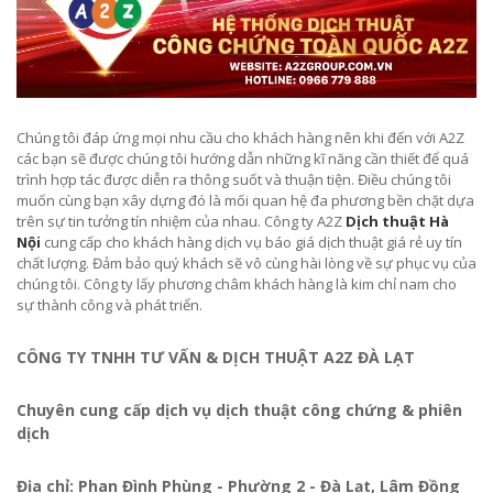
Chúng tôi đáp ứng mọi nhu cầu cho khách hàng nên khi đến với A2Z
các bạn sẽ được chúng tôi hướng dẫn những kĩ năng cần thiết để quá
trình hợp tác được diễn ra thông suốt và thuận tiện. Điều chúng tôi
muốn cùng bạn xây dựng đó là mối quan hệ đa phương bền chặt dựa
trên sự tin tưởng tín nhiệm của nhau. Công ty A2Z
Dịch thuật Hà
Nội
cung cấp cho khách hàng dịch vụ báo giá dịch thuật giá rẻ uy tín
chất lượng. Đảm bảo quý khách sẽ vô cùng hài lòng về sự phục vụ của
chúng tôi. Công ty lấy phương châm khách hàng là kim chỉ nam cho
sự thành công và phát triển.
CÔNG TY TNHH TƯ VẤN & DỊCH THUẬT A2Z ĐÀ LẠT
Chuyên cung cấp dịch vụ dịch thuật công chứng & phiên
dịch
Địa chỉ: Phan Đình Phùng - Phường 2 - Đà Lạt, Lâm Đồng