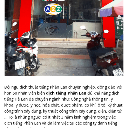
Đội ngũ dịch thuật tiếng Phần Lan chuyên nghiệp, đông đảo Với
hơn 50 nhân viên biên
dịch tiếng Phần Lan
đủ khả năng dịch
tiếng Hà Lan đa chuyên ngành như: Công nghệ thông tin, y
khoa, y dược, y học, hóa chất, dược phẩm, cơ khí, ô tô, kỹ thuật
công trình xây dựng, kỹ thuật công trình xây dựng, điện, điện tử,
…Họ là những người có ít nhất 3 năm kinh nghiệm trong việc
dịch tiếng Phần Lan và đã làm việc tại các công ty danh tiếng