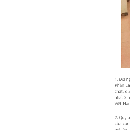
1. Đội 
Phần La
chất, dư
nhất 3 n
Việt Na
2. Quy 
của các 
nghiệm