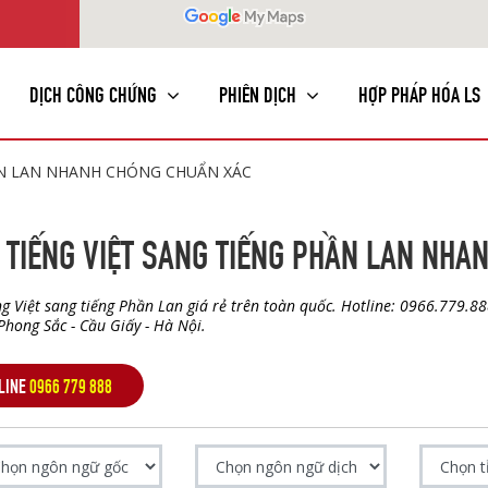
DỊCH CÔNG CHỨNG
PHIÊN DỊCH
HỢP PHÁP HÓA LS
HẦN LAN NHANH CHÓNG CHUẨN XÁC
 TIẾNG VIỆT SANG TIẾNG PHẦN LAN NH
ng Việt sang tiếng Phần Lan giá rẻ trên toàn quốc. Hotline: 0966.779.8
hong Sắc - Cầu Giấy - Hà Nội.
LINE
0966 779 888