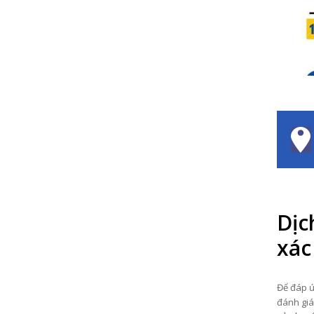
Dịc
xác
Để đáp ứ
đánh giá 