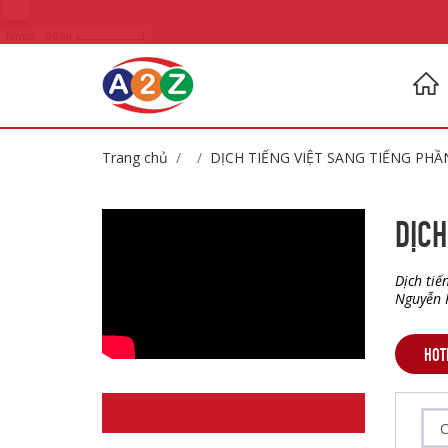
Trang chủ
DỊCH TIẾNG VIỆT SANG TIẾNG P
DỊCH
Dịch tiế
Nguyễn P
HOT