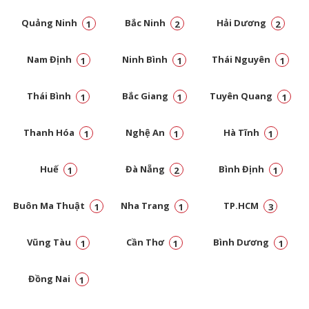
Quảng Ninh
Bắc Ninh
Hải Dương
1
2
2
Nam Định
Ninh Bình
Thái Nguyên
1
1
1
Thái Bình
Bắc Giang
Tuyên Quang
1
1
1
Thanh Hóa
Nghệ An
Hà Tĩnh
1
1
1
Huế
Đà Nẵng
Bình Định
1
2
1
Buôn Ma Thuật
Nha Trang
TP.HCM
1
1
3
Vũng Tàu
Cần Thơ
Bình Dương
1
1
1
Đồng Nai
1