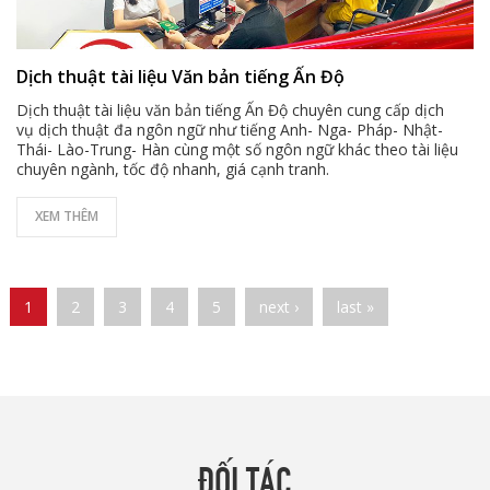
Dịch thuật tài liệu Văn bản tiếng Ấn Độ
Dịch thuật tài liệu văn bản tiếng Ấn Độ chuyên cung cấp dịch
vụ dịch thuật đa ngôn ngữ như tiếng Anh- Nga- Pháp- Nhật-
Thái- Lào-Trung- Hàn cùng một số ngôn ngữ khác theo tài liệu
chuyên ngành, tốc độ nhanh, giá cạnh tranh.
XEM THÊM
Pages
1
2
3
4
5
next ›
last »
ĐỐI TÁC