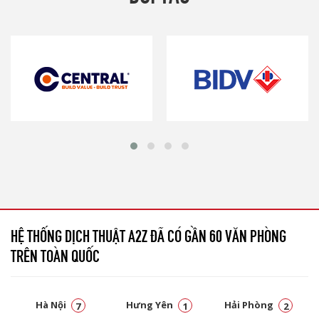
HỆ THỐNG DỊCH THUẬT A2Z ĐÃ CÓ GẦN 60 VĂN PHÒNG
TRÊN TOÀN QUỐC
Hà Nội
Hưng Yên
Hải Phòng
7
1
2