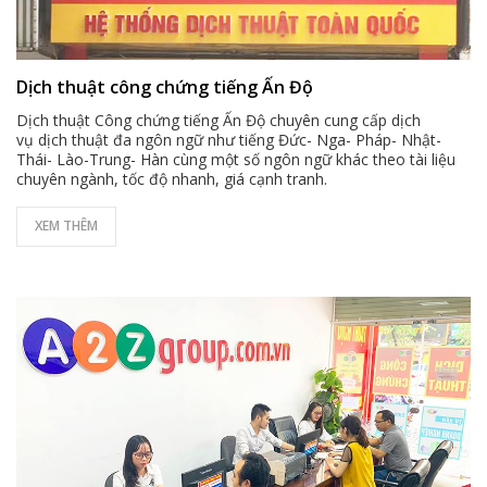
Dịch thuật công chứng tiếng Ấn Độ
Dịch thuật Công chứng tiếng Ấn Độ chuyên cung cấp dịch
vụ dịch thuật đa ngôn ngữ như tiếng Đức- Nga- Pháp- Nhật-
Thái- Lào-Trung- Hàn cùng một số ngôn ngữ khác theo tài liệu
chuyên ngành, tốc độ nhanh, giá cạnh tranh.
XEM THÊM