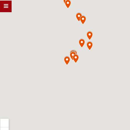
BẮC GIANG
0966.779.888
HƯNG YÊN
0966.779.888
HÀ N
PHÚ THỌ
0966.779.888
THÁI NGUYÊN
0966.779.888
NAM Đ
BẮC NINH
0966.779.888
TUYÊN QUANG
0966.779.888
HẢI DƯ