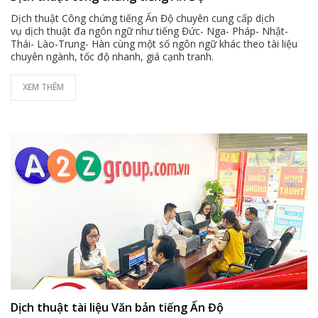
Dịch thuật Công chứng tiếng Ấn Độ chuyên cung cấp dịch
vụ dịch thuật đa ngôn ngữ như tiếng Đức- Nga- Pháp- Nhật-
Thái- Lào-Trung- Hàn cùng một số ngôn ngữ khác theo tài liệu
chuyên ngành, tốc độ nhanh, giá cạnh tranh.
XEM THÊM
Dịch thuật tài liệu Văn bản tiếng Ấn Độ