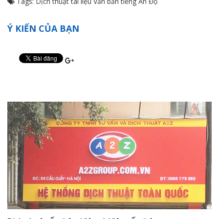
Tags:
Dịch thuật tài liệu Văn bản tiếng Ấn Độ
Ý KIẾN CỦA BẠN