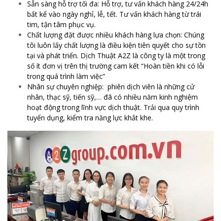
Sẵn sàng hỗ trợ tối đa: Hỗ trợ, tư vấn khách hàng 24/24h
bất kể vào ngày nghỉ, lễ, tết. Tư vấn khách hàng từ trái
tim, tận tâm phục vụ.
Chất lượng đặt được nhiều khách hàng lựa chọn: Chúng
tôi luôn lấy chất lượng là điều kiện tiên quyết cho sự tồn
tại và phát triển. Dịch Thuật A2Z là công ty là một trong
số ít đơn vị trên thị trường cam kết “Hoàn tiền khi có lỗi
trong quá trình làm việc”
Nhân sự chuyên nghiệp: phiên dịch viên là những cử
nhân, thạc sỹ, tiến sỹ,… đã có nhiều năm kinh nghiệm
hoạt động trong lĩnh vực dịch thuật. Trải qua quy trình
tuyển dụng, kiểm tra năng lực khắt khe.