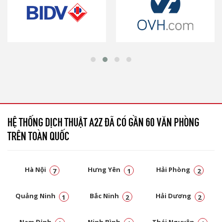
HỆ THỐNG DỊCH THUẬT A2Z ĐÃ CÓ GẦN 60 VĂN PHÒNG
TRÊN TOÀN QUỐC
Hà Nội
Hưng Yên
Hải Phòng
7
1
2
Quảng Ninh
Bắc Ninh
Hải Dương
1
2
2
Nam Định
Ninh Bình
Thái Nguyên