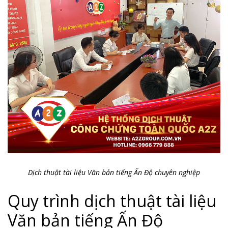
Dịch thuật tài liệu Văn bản tiếng Ấn Độ chuyên nghiệp
Quy trình dịch thuật tài liệu
Văn bản tiếng Ấn Độ