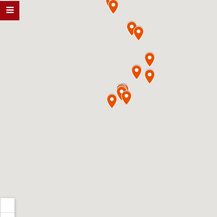
BẮC GIANG
0966.779.888
HƯNG YÊN
0966.779.888
HÀ N
PHÚ THỌ
0966.779.888
THÁI NGUYÊN
0966.779.888
NAM Đ
BẮC NINH
0966.779.888
TUYÊN QUANG
0966.779.888
HẢI DƯ