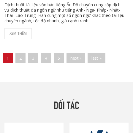
Dịch thuật tài liệu văn bản tiếng Ấn Độ chuyên cung cấp dịch
vụ dịch thuật đa ngôn ngữ như tiếng Anh- Nga- Pháp- Nhật-
Thái- Lào-Trung- Hàn cùng một số ngôn ngữ khác theo tài liệu
chuyên ngành, tốc độ nhanh, giá cạnh tranh.
XEM THÊM
Pages
1
2
3
4
5
next ›
last »
ĐỐI TÁC