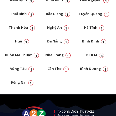
1
1
1
Thái Bình
Bắc Giang
Tuyên Quang
1
1
1
Thanh Hóa
Nghệ An
Hà Tĩnh
1
1
1
Huế
Đà Nẵng
Bình Định
1
2
1
Buôn Ma Thuật
Nha Trang
TP.HCM
1
1
3
Vũng Tàu
Cần Thơ
Bình Dương
1
1
1
Đồng Nai
1
f:
fb.com/DichThuatA2z
f:
fb.com/DichThuatA2z