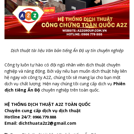
Dịch thuật tài liệu Văn bản tiếng Ấn Độ uy tín chuyên nghiệp
Công ty luôn tự hào có đội ngũ nhân viên dịch thuật chuyên
nghiệp và năng động. Bởi vậy nếu bạn muốn dịch thuật hãy liên
hệ ngay với công ty A2Z, chúng tôi sẽ mang lại cho bạn một
dịch vụ chất lượng. Hiện nay chúng tôi cung cấp dịch vụ
Phiên
dịch tiêng Ấn Độ
chuyên nghiệp trên toàn quốc.
HỆ THỐNG DỊCH THUẬT A2Z TOÀN QUỐC
Chuyên cung cấp dịch vụ dịch thuật
Hotline 24/7:
0966.779.888
Email: dichthuata2z2@gmail.com