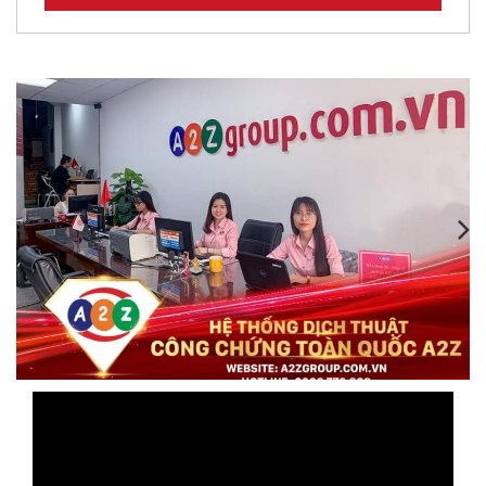
,
,
,
,
,
,
,