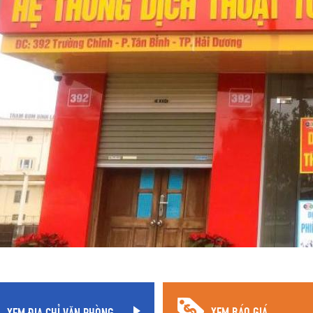
XEM ĐỊA CHỈ VĂN PHÒNG
XEM BÁO GIÁ