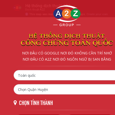
NƠI ĐÂU CÓ GOOGLE NƠI ĐÓ KHÔNG CẦN TRÍ NHỚ
NƠI ĐÂU CÓ A2Z NƠI ĐÓ NGÔN NGỮ BỊ SAN BẰNG
CHỌN TỈNH THÀNH