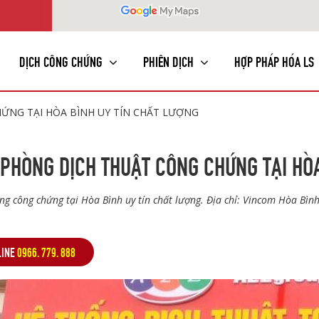
DỊCH CÔNG CHỨNG
PHIÊN DỊCH
HỢP PHÁP HÓA LS
ỨNG TẠI HÒA BÌNH UY TÍN CHẤT LƯỢNG
PHÒNG DỊCH THUẬT CÔNG CHỨNG TẠI HÒA
g công chứng tại Hòa Bình uy tín chất lượng. Địa chỉ: Vincom Hòa Bình
LINE
0966. 779. 888
,
,
,
,
,