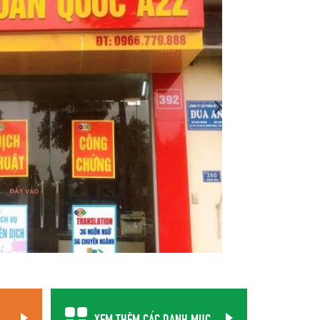
XEM THÊM CÁC DANH MỤC