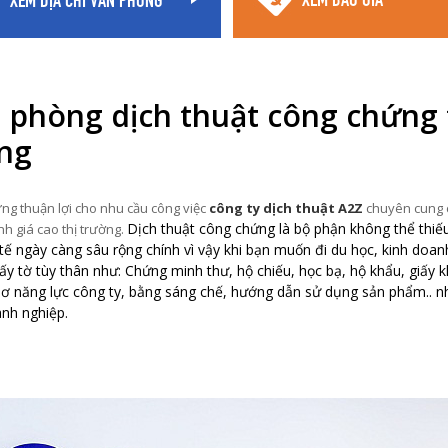
 phòng dịch thuật công chứng t
ng
ng thuận lợi cho nhu cầu công việc
công ty dịch thuật A2Z
chuyên cung 
Dịch thuật công chứng là bộ phận không thể thiếu
h giá cao thị trường.
tế ngày càng sâu rộng chính vì vậy khi bạn muốn đi du học, kinh doanh,
y tờ tùy thân như: Chứng minh thư, hộ chiếu, học bạ, hộ khẩu, giấy kh
sơ năng lực công ty, bằng sáng chế, hướng dẫn sử dụng sản phẩm.. n
nh nghiệp.