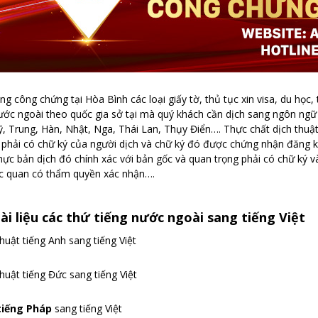
g công chứng tại Hòa Bình các loại giấy tờ, thủ tục xin visa, du học
ước ngoài theo quốc gia sở tại mà quý khách cần dịch sang ngôn ng
 Trung, Hàn, Nhật, Nga, Thái Lan, Thụy Điển…. Thực chất dịch thuật 
 phải có chữ ký của người dịch và chữ ký đó được chứng nhận đăng k
hực bản dịch đó chính xác với bản gốc và quan trọng phải có chữ ký
c quan có thẩm quyền xác nhận….
tài liệu các thứ tiếng nước ngoài sang tiếng Việt
huật tiếng Anh sang tiếng Việt
huật tiếng Đức sang tiếng Việt
tiếng Pháp
sang tiếng Việt