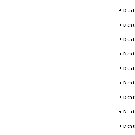
+ Dịch t
+ Dịch t
+ Dịch t
+ Dịch t
+ Dịch t
+ Dịch t
+ Dịch t
+ Dịch t
+ Dịch 