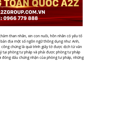
, thăm than nhân, xin con nuôi, hôn nhân có yếu tố
ữ bản địa một số ngôn ngữ thông dụng như: Anh,
công chứng là quá trình giấy tờ được dịch từ văn
ý tại phòng tư pháp và phải được phòng tư pháp
 và đóng dấu chứng nhận của phòng tư pháp, những