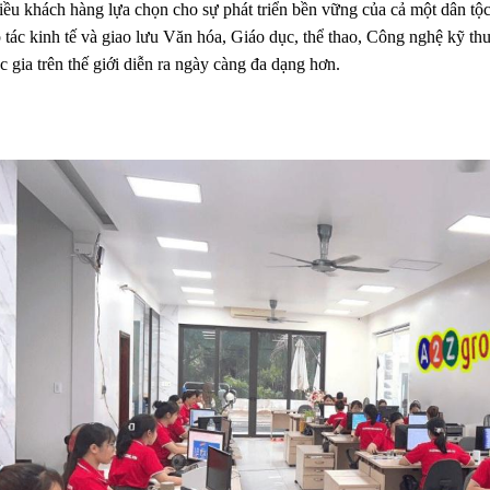
iều khách hàng lựa chọn cho sự phát triển bền vững của cả một dân t
 tác kinh tế và giao lưu Văn hóa, Giáo dục, thể thao, Công nghệ kỹ t
 gia trên thế giới diễn ra ngày càng đa dạng hơn.