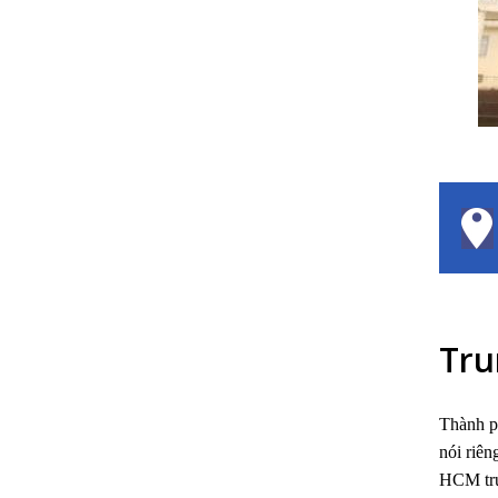
Tru
Thành ph
nói riê
HCM trun