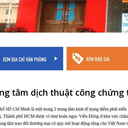
XEM ĐỊA CHỈ VĂN PHÒNG
XEM BÁO GIÁ
ng tâm dịch thuật công chứng 
ố Hồ Chí Minh là một trong 2 trung tâm kinh tế trọng điểm phát triển
ng. Thành phố HCM được ví như hoàn ngọc Viễn Đông ở khu vực châu
g tâm trao đổi thương mại có quy mô hoạt động rộng của Việt Nam với 