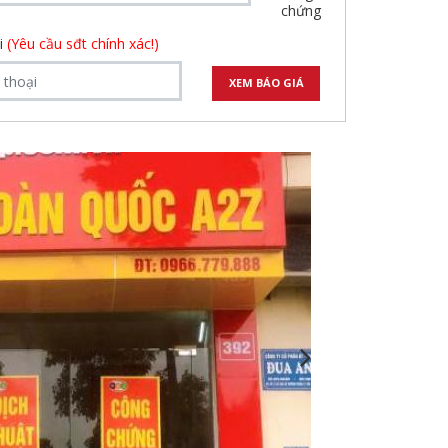
chứng
ại
(Yêu cầu sđt chính xác!)