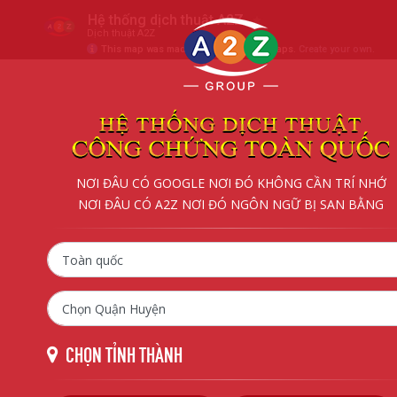
NƠI ĐÂU CÓ GOOGLE NƠI ĐÓ KHÔNG CẦN TRÍ NHỚ
NƠI ĐÂU CÓ A2Z NƠI ĐÓ NGÔN NGỮ BỊ SAN BẰNG
CHỌN TỈNH THÀNH