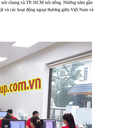
ộc nói chung và TP. HCM nói riêng. Những năm gần
huật và các hoạt động ngoại thương giữa Việt Nam và