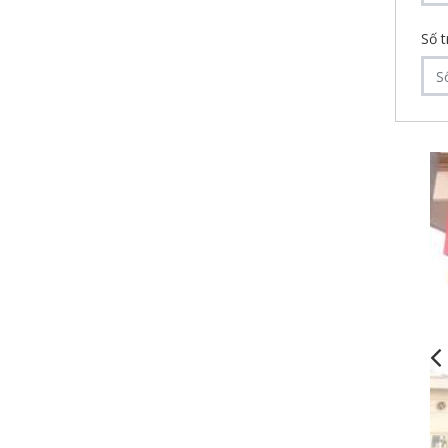
Số t
,
,