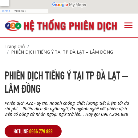
Trang chủ
PHIÊN DỊCH TIẾNG Ý TẠI TP ĐÀ LẠT – LÂM ĐỒNG
PHIÊN DỊCH TIẾNG Ý TẠI TP ĐÀ LẠT –
LÂM ĐỒNG
Phiên dịch A2Z - uy tín, nhanh chóng, chất lượng, tiết kiệm tối đa
chi phí... Phiên dịch đa ngôn ngữ, đa ngành nghề với phiên dịch
viên có bằng cử nhân ngoại ngữ trở lên... Hãy gọi 0967.204.888
HOTLINE
0966 779 888