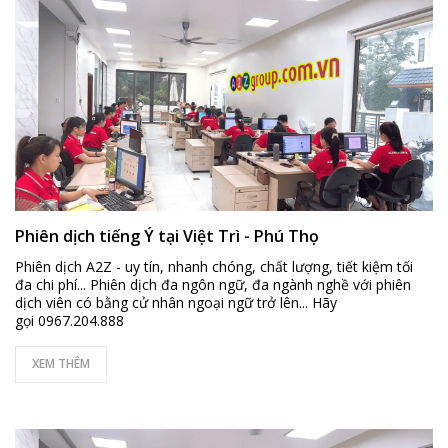
Phiên dịch tiếng Ý tại Việt Trì - Phú Thọ
Phiên dịch A2Z - uy tín, nhanh chóng, chất lượng, tiết kiệm tối
đa chi phí... Phiên dịch đa ngôn ngữ, đa ngành nghề với phiên
dịch viên có bằng cử nhân ngoại ngữ trở lên... Hãy
gọi 0967.204.888
XEM THÊM