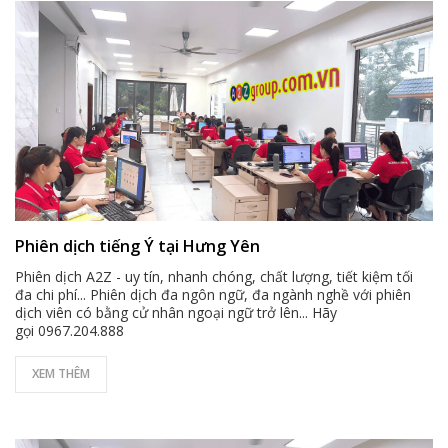
Phiên dịch tiếng Ý tại Hưng Yên
Phiên dịch A2Z - uy tín, nhanh chóng, chất lượng, tiết kiệm tối
đa chi phí... Phiên dịch đa ngôn ngữ, đa ngành nghề với phiên
dịch viên có bằng cử nhân ngoại ngữ trở lên... Hãy
gọi 0967.204.888
XEM THÊM