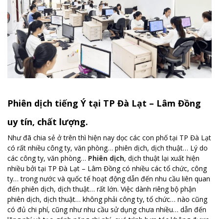
Phiên dịch tiếng Ý tại TP Đà Lạt – Lâm Đồng
uy tín, chất lượng.
Như đã chia sẻ ở trên thì hiện nay dọc các con phố tại TP Đà Lạt
có rất nhiều công ty, văn phòng… phiên dịch, dịch thuật… Lý do
các công ty, văn phòng…
Phiên dịch
, dịch thuật lại xuất hiện
nhiều bởi tại TP Đà Lạt – Lâm Đồng có nhiều các tổ chức, công
ty… trong nước và quốc tế hoạt động dẫn đến nhu cầu liên quan
đến phiên dịch, dịch thuật… rất lớn. Việc dành riêng bộ phận
phiên dịch, dịch thuật… không phải công ty, tổ chức… nào cũng
có đủ chi phí, cũng như nhu cầu sử dụng chưa nhiều… dẫn đến