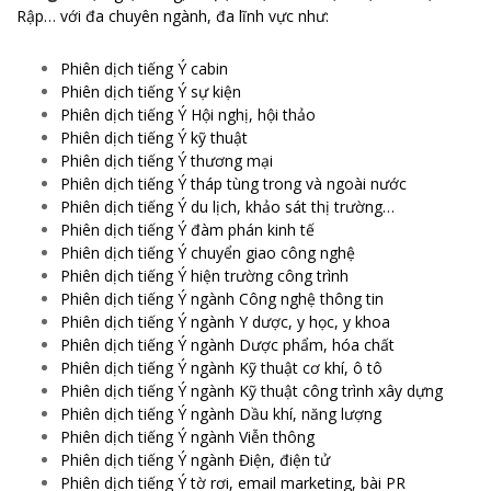
Rập… với đa chuyên ngành, đa lĩnh vực như:
Phiên dịch tiếng Ý cabin
Phiên dịch tiếng Ý sự kiện
Phiên dịch tiếng Ý Hội nghị, hội thảo
Phiên dịch tiếng Ý kỹ thuật
Phiên dịch tiếng Ý thương mại
Phiên dịch tiếng Ý tháp tùng trong và ngoài nước
Phiên dịch tiếng Ý du lịch, khảo sát thị trường…
Phiên dịch tiếng Ý đàm phán kinh tế
Phiên dịch tiếng Ý chuyển giao công nghệ
Phiên dịch tiếng Ý hiện trường công trình
Phiên dịch tiếng Ý ngành Công nghệ thông tin
Phiên dịch tiếng Ý ngành Y dược, y học, y khoa
Phiên dịch tiếng Ý ngành Dược phẩm, hóa chất
Phiên dịch tiếng Ý ngành Kỹ thuật cơ khí, ô tô
Phiên dịch tiếng Ý ngành Kỹ thuật công trình xây dựng
Phiên dịch tiếng Ý ngành Dầu khí, năng lượng
Phiên dịch tiếng Ý ngành Viễn thông
Phiên dịch tiếng Ý ngành Điện, điện tử
Phiên dịch tiếng Ý tờ rơi, email marketing, bài PR