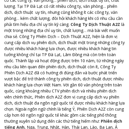
có các công ty, văn phòng… phiên dịch, dịch thuật uy tín, chất
lượng. Tại TP Đà Lạt có rất nhiều công ty, văn phòng… phiên
dịch, dịch thuật uy tín, nhưng cũng không ít các công ty, văn
phòng… kém chất lượng, đòi hỏi khách hàng khi có nhu cầu cần
phải tìm hiểu địa chỉ uy tín kỹ càng.
Công Ty Dịch Thuật A2Z
là
một trong những địa chỉ uy tín, chất lượng… mà bài viết muốn
chia sẻ. Công Ty Phiên Dịch – Dịch Thuật A2Z, hiện là đơn vị
cung cấp dịch vụ phiên dịch, dịch thuật một trong những công ty
được nhiều khách hàng lựa chọn, được nhiều khách hàng tin
tưởng không chỉ tại TP Đà Lạt, Lâm Đồng mà còn trên toàn
quốc. Thành lập và hoạt động được trên 10 năm, từ những ngày
nhu cầu liên quan đến phiên dịch, dịch thuật còn ít, Công Ty
Phiên Dịch A2Z đã có hướng đi đúng đắn và bước phát triển
vượt bậc để trở thành công ty phiên dịch, dịch thuật được nhiều
khách hàng lựa chọn Việt Nam. Với gần 60 văn phòng trên toàn
quốc, cùng khoảng nhiều CTV phiên dịch và nhiều phiên dịch
viên chính thức, Phiên dịch A2Z đơn vị cung cấp dịch vụ phiên
dịch, dịch thuật đa ngôn ngữ quốc tế được nhiều khách hàng lựa
chọn. Ngoài ngôn ngữ chính là tiếng Ý, Phiên Dịch A2Z còn cung
cấp hơn 60 ngôn ngữ quốc tế khác gồm các tiếng phổ thông
thường xuyên sử dụng đến các thứ tiếng hiếm như:
Phiên dịch
tiếng Anh
, Nga, Trung, Nhật, Hàn, Thái Lan, Lào, Ba Lan, Ả