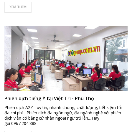
XEM THÊM
Phiên dịch tiếng Ý tại Việt Trì - Phú Thọ
Phiên dịch A2Z - uy tín, nhanh chóng, chất lượng, tiết kiệm tối
đa chi phí... Phiên dịch đa ngôn ngữ, đa ngành nghề với phiên
dịch viên có bằng cử nhân ngoại ngữ trở lên... Hãy
gọi 0967.204.888