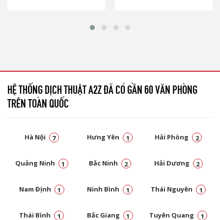
HỆ THỐNG DỊCH THUẬT A2Z ĐÃ CÓ GẦN 60 VĂN PHÒNG
TRÊN TOÀN QUỐC
Hà Nội
Hưng Yên
Hải Phòng
7
1
2
Quảng Ninh
Bắc Ninh
Hải Dương
1
2
2
Nam Định
Ninh Bình
Thái Nguyên
1
1
1
Thái Bình
Bắc Giang
Tuyên Quang
1
1
1