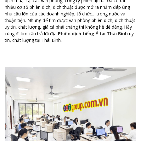
dịch thuật tại các văn phòng, công ty phiên dịch… Đã có rất
nhiều cơ sở phiên dịch, dịch thuật được mở ra nhằm đáp ứng
nhu cầu lớn của các doanh nghiệp, tổ chức… trong nước và
thuận tiện. Nhưng để tìm được văn phòng phiên dịch, dịch thuật
uy tín, chất lượng, giá cả phải chăng thì không hề dễ dàng. Hãy
cùng đi tìm câu trả lời địa
Phiên dịch tiếng Ý tại Thái Bình
uy
tín, chất lượng tại Thái Bình.