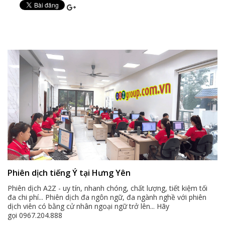
Phiên dịch tiếng Ý tại Hưng Yên
Phiên dịch A2Z - uy tín, nhanh chóng, chất lượng, tiết kiệm tối
đa chi phí... Phiên dịch đa ngôn ngữ, đa ngành nghề với phiên
dịch viên có bằng cử nhân ngoại ngữ trở lên... Hãy
gọi 0967.204.888