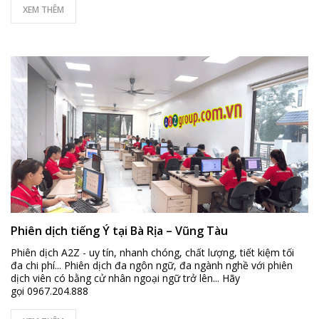
XEM THÊM
Phiên dịch tiếng Ý tại Bà Rịa – Vũng Tàu
Phiên dịch A2Z - uy tín, nhanh chóng, chất lượng, tiết kiệm tối
đa chi phí... Phiên dịch đa ngôn ngữ, đa ngành nghề với phiên
dịch viên có bằng cử nhân ngoại ngữ trở lên... Hãy
gọi 0967.204.888