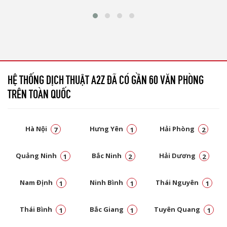
HỆ THỐNG DỊCH THUẬT A2Z ĐÃ CÓ GẦN 60 VĂN PHÒNG
TRÊN TOÀN QUỐC
Hà Nội
Hưng Yên
Hải Phòng
7
1
2
Quảng Ninh
Bắc Ninh
Hải Dương
1
2
2
Nam Định
Ninh Bình
Thái Nguyên
1
1
1
Thái Bình
Bắc Giang
Tuyên Quang
1
1
1