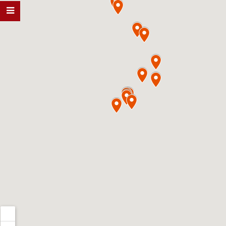
BẮC GIANG
0967.204.888
HƯNG YÊN
0967.204.888
HÀ N
PHÚ THỌ
0967.204.888
THÁI NGUYÊN
0967.204.888
NAM Đ
BẮC NINH
0967.204.888
TUYÊN QUANG
0967.204.888
HẢI DƯ