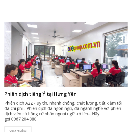
Phiên dịch tiếng Ý tại Hưng Yên
Phiên dịch A2Z - uy tín, nhanh chóng, chất lượng, tiết kiệm tối
đa chi phí... Phiên dịch đa ngôn ngữ, đa ngành nghề với phiên
dịch viên có bằng cử nhân ngoại ngữ trở lên... Hãy
gọi 0967.204.888
XEM THÊM