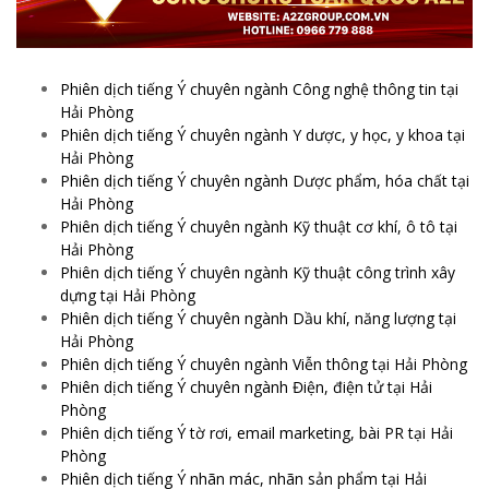
Phiên dịch tiếng Ý chuyên ngành Công nghệ thông tin tại
Hải Phòng
Phiên dịch tiếng Ý chuyên ngành Y dược, y học, y khoa tại
Hải Phòng
Phiên dịch tiếng Ý chuyên ngành Dược phẩm, hóa chất tại
Hải Phòng
Phiên dịch tiếng Ý chuyên ngành Kỹ thuật cơ khí, ô tô tại
Hải Phòng
Phiên dịch tiếng Ý chuyên ngành Kỹ thuật công trình xây
dựng tại Hải Phòng
Phiên dịch tiếng Ý chuyên ngành Dầu khí, năng lượng tại
Hải Phòng
Phiên dịch tiếng Ý chuyên ngành Viễn thông tại Hải Phòng
Phiên dịch tiếng Ý chuyên ngành Điện, điện tử tại Hải
Phòng
Phiên dịch tiếng Ý tờ rơi, email marketing, bài PR tại Hải
Phòng
Phiên dịch tiếng Ý nhãn mác, nhãn sản phẩm tại Hải