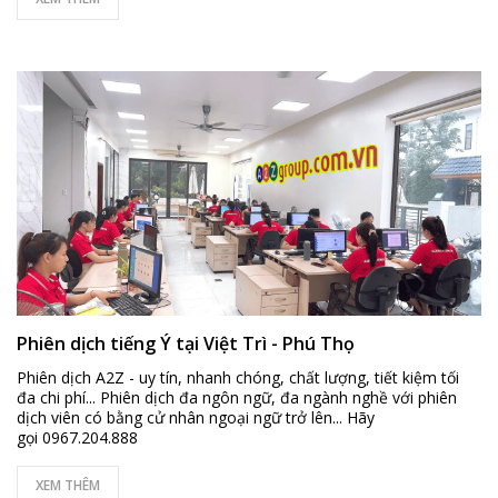
Phiên dịch tiếng Ý tại Việt Trì - Phú Thọ
Phiên dịch A2Z - uy tín, nhanh chóng, chất lượng, tiết kiệm tối
đa chi phí... Phiên dịch đa ngôn ngữ, đa ngành nghề với phiên
dịch viên có bằng cử nhân ngoại ngữ trở lên... Hãy
gọi 0967.204.888
XEM THÊM