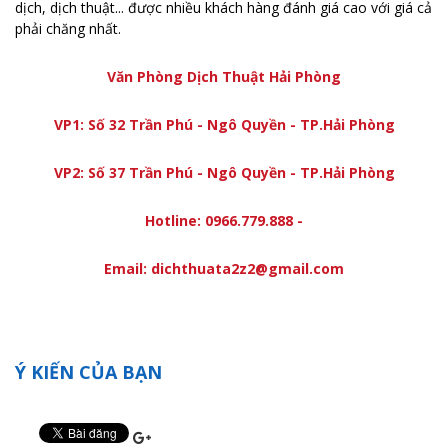
dịch, dịch thuật... được nhiều khách hàng đánh giá cao với giá cả
phải chăng nhất.
Văn Phòng Dịch Thuật Hải Phòng
VP1: Số 32 Trần Phú - Ngô Quyền - TP.Hải Phòng
VP2: Số 37 Trần Phú - Ngô Quyền - TP.Hải Phòng
Hotline: 0966.779.888 -
Email: dichthuata2z2@gmail.com
Ý KIẾN CỦA BẠN