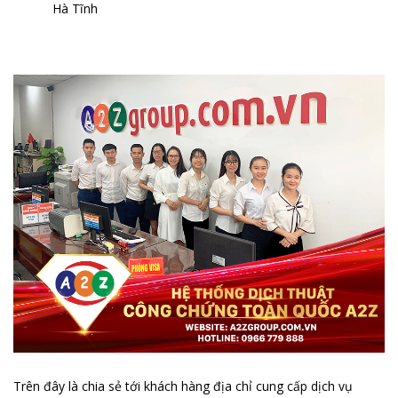
Hà Tĩnh
Trên đây là chia sẻ tới khách hàng địa chỉ cung cấp dịch vụ