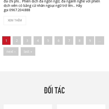
đa chi phí... Phiên dịch đa ngôn ngữ, đa ngành nghề với phiên
dịch viên có bằng cử nhân ngoại ngữ trở lên... Hãy
gọi 0967.204.888
XEM THÊM
Pages
1
2
3
4
5
6
7
8
9
…
next ›
last »
ĐỐI TÁC