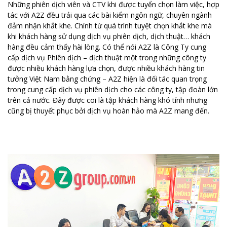
Những phiên dịch viên và CTV khi được tuyển chọn làm việc, hợp
tác với A2Z đều trải qua các bài kiểm ngôn ngữ, chuyên ngành
đảm nhận khắt khe. Chính từ quá trình tuyệt chọn khắt khe mà
khi khách hàng sử dụng dịch vụ phiên dịch, dịch thuật… khách
hàng đều cảm thấy hài lòng. Có thể nói A2Z là Công Ty cung
cấp dịch vụ Phiên dịch – dịch thuật một trong những công ty
được nhiều khách hàng lựa chọn, được nhiều khách hàng tin
tưởng Việt Nam bằng chứng – A2Z hiện là đối tác quan trọng
trong cung cấp dịch vụ phiên dịch cho các công ty, tập đoàn lớn
trên cả nước. Đây được coi là tập khách hàng khó tính nhưng
cũng bị thuyết phục bởi dịch vụ hoàn hảo mà A2Z mang đến.