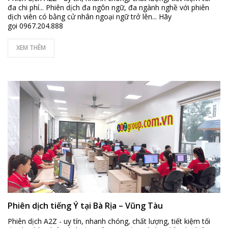
đa chi phí... Phiên dịch đa ngôn ngữ, đa ngành nghề với phiên
dịch viên có bằng cử nhân ngoại ngữ trở lên... Hãy
gọi 0967.204.888
XEM THÊM
Phiên dịch tiếng Ý tại Bà Rịa – Vũng Tàu
Phiên dịch A2Z - uy tín, nhanh chóng, chất lượng, tiết kiệm tối