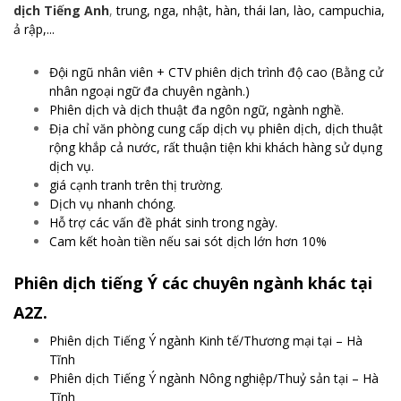
dịch Tiếng Anh
,
trung, nga, nhật, hàn, thái lan, lào, campuchia,
ả rập,...
Đội ngũ nhân viên + CTV phiên dịch trình độ cao (Bằng cử
nhân ngoại ngữ đa chuyên ngành.)
Phiên dịch và dịch thuật đa ngôn ngữ, ngành nghề.
Địa chỉ văn phòng cung cấp dịch vụ phiên dịch, dịch thuật
rộng khắp cả nước, rất thuận tiện khi khách hàng sử dụng
dịch vụ.
giá cạnh tranh trên thị trường.
Dịch vụ nhanh chóng.
Hỗ trợ các vấn đề phát sinh trong ngày.
Cam kết hoàn tiền nếu sai sót dịch lớn hơn 10%
Phiên dịch tiếng Ý các chuyên ngành khác tại
A2Z.
Phiên dịch Tiếng Ý ngành Kinh tế/Thương mại tại – Hà
Tĩnh
Phiên dịch Tiếng Ý ngành Nông nghiệp/Thuỷ sản tại – Hà
Tĩnh