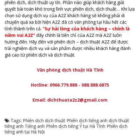
phiên dịch, dịch thuật uy tín. Phần nào giúp khách hàng giải
quyết bài toán khó trong lĩnh vực phiên dịch, dịch thuât… Khi lựa
chọn sử dụng dịch vụ của A2Z khách hàng sẽ không phải di
chuyển quá xa bởi hiện A2Z đã có văn phòng tại hầu hết các
tỉnh thành trên cả.
“Sự hài lòng của khách hàng – chính là
niềm vui A2Z”
đây chính là tiên chỉ của A2Z mà A2Z luôn
hướng đến. Hãy đến với phiên dịch – dịch thuật A2Z để được
trải nghiệm dịch vụ và sản phẩm được nhiều khách hàng đánh
giá cao từ phiên dịch và dịch thuật.
Văn phòng dịch thuật Hà Tĩnh
Hotline: 0966.779.888 - 088.888.6875
Email: dichthuata2z2@gmail.com
Tags:
Phiên dịch
dịch thuật
Phiên dịch tiếng anh
dịch thuật
tiếng anh
Tiếng anh
Phiên dịch tiếng Ý tại Hà Tĩnh
Phiên dịch
tiếng anh tại Hà Nội