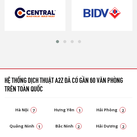
HỆ THỐNG DỊCH THUẬT A2Z ĐÃ CÓ GẦN 60 VĂN PHÒNG
TRÊN TOÀN QUỐC
Hà Nội
Hưng Yên
Hải Phòng
7
1
2
Quảng Ninh
Bắc Ninh
Hải Dương
1
2
2