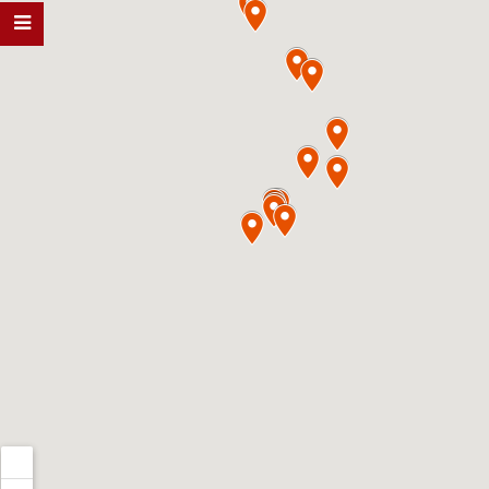
BẮC GIANG
0967.204.888
HƯNG YÊN
0967.204.888
HÀ N
PHÚ THỌ
0967.204.888
THÁI NGUYÊN
0967.204.888
NAM Đ
BẮC NINH
0967.204.888
TUYÊN QUANG
0967.204.888
HẢI DƯ