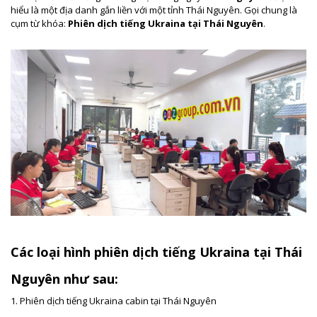
hiểu là một địa danh gắn liền với một tỉnh Thái Nguyên. Gọi chung là
cụm từ khóa:
Phiên dịch tiếng Ukraina tại Thái Nguyên
.
Các loại hình phiên dịch tiếng Ukraina tại Thái
Nguyên như sau:
1. Phiên dịch tiếng
Ukraina cabin tại Thái Nguyên