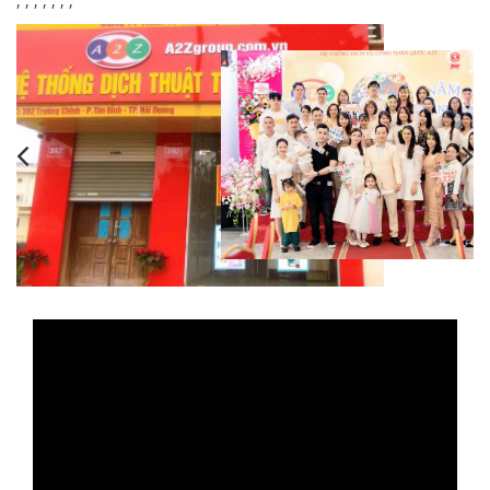
,
,
,
,
,
,
,