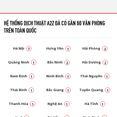
HỆ THỐNG DỊCH THUẬT A2Z ĐÃ CÓ GẦN 60 VĂN PHÒNG
TRÊN TOÀN QUỐC
Hà Nội
Hưng Yên
Hải Phòng
7
1
2
Quảng Ninh
Bắc Ninh
Hải Dương
1
2
2
Nam Định
Ninh Bình
Thái Nguyên
1
1
1
Thái Bình
Bắc Giang
Tuyên Quang
1
1
1
Thanh Hóa
Nghệ An
Hà Tĩnh
1
1
1