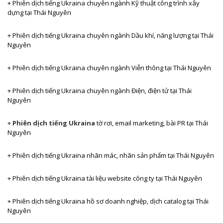
+ Phiên dịch tiếng
Ukraina chuyên ngành Kỹ thuật công trình xây
dựng tại Thái Nguyên
+ Phiên dịch tiếng
Ukraina chuyên ngành Dầu khí, năng lượng tại Thái
Nguyên
+ Phiên dịch tiếng
Ukraina chuyên ngành Viễn thông tại Thái Nguyên
+ Phiên dịch tiếng
Ukraina chuyên ngành Điện, điện tử tại Thái
Nguyên
+
Phiên dịch tiếng Ukraina
tờ rơi, email marketing, bài PR
tại Thái
Nguyên
+ Phiên dịch tiếng
Ukraina nhãn mác, nhãn sản phẩm tại Thái Nguyên
+ Phiên dịch tiếng
Ukraina tài liệu website công ty tại Thái Nguyên
+ Phiên dịch tiếng
Ukraina hồ sơ doanh nghiệp, dịch catalog tại Thái
Nguyên