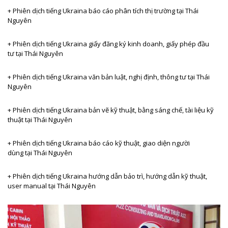
+ Phiên dịch tiếng
Ukraina báo cáo phân tích thị trường tại Thái
Nguyên
+ Phiên dịch tiếng
Ukraina giấy đăng ký kinh doanh, giấy phép đầu
tư tại Thái Nguyên
+ Phiên dịch tiếng
Ukraina văn bản luật, nghị định, thông tư tại Thái
Nguyên
+ Phiên dịch tiếng
Ukraina bản vẽ kỹ thuật, bằng sáng chế, tài liệu kỹ
thuật tại Thái Nguyên
+ Phiên dịch tiếng
Ukraina báo cáo kỹ thuật, giao diện người
dùng tại Thái Nguyên
+ Phiên dịch tiếng
Ukraina hướng dẫn bảo trì, hướng dẫn kỹ thuật,
user manual tại Thái Nguyên