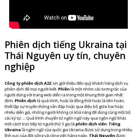
Phiên dịch tiếng Ukraina tại
Thái Nguyên uy tín, chuyên
nghiệp
Công ty phiên dịch A2Z
xin giới thiệu đến quý khách hàng dịch vụ
phiên dịch để mọi người biết.
Phiên
là một nhóm các tương tác của
người dùng với trang web diễn ra trong một khung thời gian nhất
định.
Phiên dịch
là quá trình, hoặc là đồng thời hoặc là liên hoàn,
thiết lập sự truyền thông vấn đáp hoặc qua điệu bộ giữa hai hoặc
nhiều diễn giả, những người không có khả năng để dùng cùng một bộ
các ký tự. ... Quá trình chuyển từ ngôn ngữ này qua ngôn ngữ khác
một cách trực tiếp từ người thứ 3 gọi là
phiên dịch viên
.
Tiếng
Ukraina
là ngôn ngữ của quốc gia
Ukraina được sử dụng trong nhiều
lĩnh vực của đời sống và công việc hàng ngày.
Thái Nguyên
được