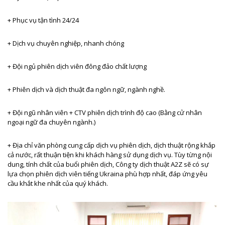
+ Phục vụ tận tình 24/24
+ Dịch vụ chuyên nghiệp, nhanh chóng
+ Đội ngủ phiên dịch viên đông đảo chất lượng
+ Phiên dịch và dịch thuật đa ngôn ngữ, ngành nghề.
+ Đội ngũ nhân viên + CTV phiên dịch trình độ cao (Bằng cử nhân
ngoại ngữ đa chuyên ngành.)
+ Địa chỉ văn phòng cung cấp dịch vụ phiên dịch, dịch thuật rộng khắp
cả nước, rất thuận tiện khi khách hàng sử dụng dịch vụ. Tùy từng nội
dung, tính chất của buổi phiên dịch, Công ty dịch thuật A2Z sẽ có sự
lựa chọn phiên dịch viên tiếng
Ukraina phù hợp nhất, đáp ứng yêu
cầu khắt khe nhất của quý khách.