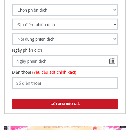
Ngày phiên dịch
Điện thoại
(Yêu cầu sđt chính xác!)
,
,
,
,
,
,
,