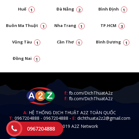
Huế
Đà Nẵng
Bình Định
1
2
1
Buôn Ma Thuật
Nha Trang
TP.HCM
1
1
3
Vũng Tàu
Cần Thơ
Bình Dương
1
1
1
Đồng Nai
1
f:
fb.com/DichThuatA2z
f:
fb.com/DichThuatA2z
A:
HỆ THỐNG DỊCH THUẬT A2Z TOÀN QUỐC
T:
0967204888
-
0967204888
-
E:
dichthuata2z2@gmail.com
© 2009 - 2019 A2Z Network
0967204888