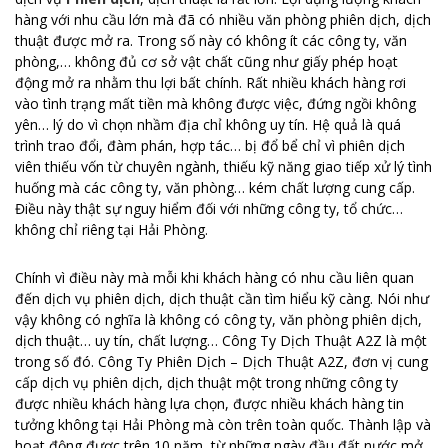
hàng với nhu cầu lớn mà đã có nhiều văn phòng phiên dịch, dịch
thuật được mở ra. Trong số này có không ít các công ty, văn
phòng,… không đủ cơ sở vật chất cũng như giấy phép hoạt
động mở ra nhằm thu lợi bất chính. Rất nhiều khách hàng rơi
vào tình trạng mất tiền mà không được việc, đứng ngồi không
yên… lý do vì chọn nhầm địa chỉ không uy tín. Hệ quả là quá
trình trao đổi, đàm phán, hợp tác… bị đổ bể chỉ vì phiên dịch
viên thiếu vốn từ chuyên ngành, thiếu kỹ năng giao tiếp xử lý tình
huống mà các công ty, văn phòng… kém chất lượng cung cấp.
Điều này thật sự nguy hiểm đối với những công ty, tổ chức…
không chỉ riêng tại Hải Phòng.
Chính vì điều này mà mỗi khi khách hàng có nhu cầu liên quan
đến dịch vụ phiên dịch, dịch thuật cần tìm hiểu kỹ càng. Nói như
vậy không có nghĩa là không có công ty, văn phòng phiên dịch,
dịch thuật… uy tín, chất lượng… Công Ty Dịch Thuật A2Z là một
trong số đó. Công Ty Phiên Dịch – Dịch Thuật A2Z, đơn vị cung
cấp dịch vụ phiên dịch, dịch thuật một trong những công ty
được nhiều khách hàng lựa chọn, được nhiều khách hàng tin
tưởng không tại Hải Phòng mà còn trên toàn quốc. Thành lập và
hoạt động được trên 10 năm, từ những ngày đầu đất nước mở