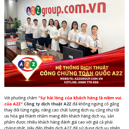
Với phường châm
"Sự hài lòng của khách hàng là niềm vui
của A2Z"
Công ty dịch thuật A2Z
đã không ngừng cố gắng
thay đổi từng ngày, nâng cao chất lượng dịch vụ cũng như tối
ưu hóa giá thành nhằm mang đến khách hàng dịch vụ, sản
phẩm được nhiều khách hàng đánh giá cao với giá cả phải
chăng nhất. Hãy đến Phiên dịch A2Z để sử dụng dịch vụ phiên