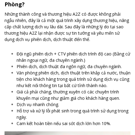
Phòng?
Những thành công và thương hiệu A2Z có được không phải
ngẫu nhiên, đây là cả một quá trình xây dựng thương hiệu, nâng
cấp chất lượng dịch vụ lâu dài. Sau đây là những lý do tại sao
thương hiệu A2Z lại nhận được sự tin tưởng và yêu mến sử
dụng dịch vụ phiên dịch, dịch thuật đến thế.
Đội ngũ phiên dịch + CTV phiên dịch trình độ cao (Bằng cử
nhân ngoại ngữ, đa chuyên ngành.)
Phiên dịch, dịch thuật đa ngôn ngữ, đa chuyên ngành.
Văn phòng phiên dịch, dịch thuật trên khắp cả nước, thuận
tiện cho khách hàng trong quá trình sử dụng dịch vụ cũng
như kết nối thông tin tại bất cứ tỉnh thành nào.
Giá cả phải chăng, thường xuyên có các chuyên trình
khuyến mại cũng như giảm giá cho khách hàng quen.
Dịch vụ nhanh chóng.
Hỗ trợ và xử lý lỗi phát sinh trong quá trình sử dụng trong
ngày.
Cam kết hoàn tiền nếu sai sót dịch lớn hơn 10%.