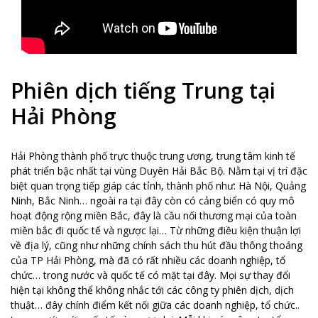
Phiên dịch tiếng Trung tại
Hải Phòng
Hải Phòng thành phố trực thuộc trung ương, trung tâm kinh tế
phát triển bậc nhất tại vùng Duyên Hải Bắc Bộ. Nằm tại vị trí đặc
biệt quan trọng tiếp giáp các tỉnh, thành phố như: Hà Nội, Quảng
Ninh, Bắc Ninh… ngoài ra tại đây còn có cảng biển có quy mô
hoạt động rộng miền Bắc, đây là cầu nối thương mại của toàn
miền bắc đi quốc tế và ngược lại… Từ những điều kiện thuận lợi
về địa lý, cũng như những chính sách thu hút đầu thông thoáng
của TP Hải Phòng, mà đã có rất nhiều các doanh nghiệp, tổ
chức… trong nước và quốc tế có mặt tại đây. Mọi sự thay đổi
hiện tại không thể không nhắc tới các công ty phiên dịch, dịch
thuật… đây chính điểm kết nối giữa các doanh nghiệp, tổ chức..