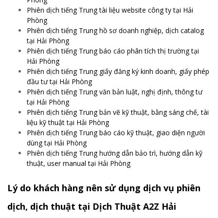
Phiên dịch tiếng Trung tài liệu website công ty tại Hải
Phòng
Phiên dịch tiếng Trung hồ sơ doanh nghiệp, dịch catalog
tại Hải Phòng
Phiên dịch tiếng Trung báo cáo phân tích thị trường tại
Hải Phòng
Phiên dịch tiếng Trung giấy đăng ký kinh doanh, giấy phép
đầu tư tại Hải Phòng
Phiên dịch tiếng Trung văn bản luật, nghị định, thông tư
tại Hải Phòng
Phiên dịch tiếng Trung bản vẽ kỹ thuật, bằng sáng chế, tài
liệu kỹ thuật tại Hải Phòng
Phiên dịch tiếng Trung báo cáo kỹ thuật, giao diện người
dùng tại Hải Phòng
Phiên dịch tiếng Trung hướng dẫn bảo trì, hướng dẫn kỹ
thuật, user manual tại Hải Phòng
Lý do khách hàng nên sử dụng dịch vụ phiên
dịch, dịch thuật tại Dịch Thuật A2Z Hải