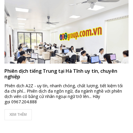
Phiên dịch tiếng Trung tại Hà Tĩnh uy tín, chuyên
nghiệp
Phiên dịch A2Z - uy tín, nhanh chóng, chất lượng, tiết kiệm tối
đa chi phí... Phiên dịch đa ngôn ngữ, đa ngành nghề với phiên
dịch viên có bằng cử nhân ngoại ngữ trở lên... Hãy
gọi 0967.204.888
XEM THÊM