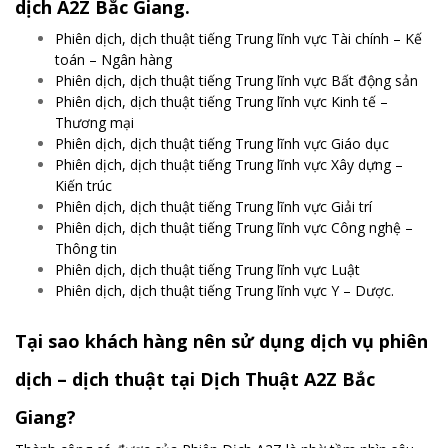
dịch A2Z Bắc Giang.
Phiên dịch, dịch thuật tiếng Trung lĩnh vực Tài chính – Kế
toán – Ngân hàng
Phiên dịch, dịch thuật tiếng Trung lĩnh vực Bất động sản
Phiên dịch, dịch thuật tiếng Trung lĩnh vực Kinh tế –
Thương mại
Phiên dịch, dịch thuật tiếng Trung lĩnh vực Giáo dục
Phiên dịch, dịch thuật tiếng Trung lĩnh vực Xây dựng –
Kiến trúc
Phiên dịch, dịch thuật tiếng Trung lĩnh vực Giải trí
Phiên dịch, dịch thuật tiếng Trung lĩnh vực Công nghệ –
Thông tin
Phiên dịch, dịch thuật tiếng Trung lĩnh vực Luật
Phiên dịch, dịch thuật tiếng Trung lĩnh vực Y – Dược.
Tại sao khách hàng nên sử dụng dịch vụ phiên
dịch – dịch thuật tại Dịch Thuật A2Z Bắc
Giang?