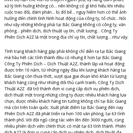
xử lý tình huống không có… nên không có gì khó hiểu khi nhiều
cuộc trao đổi, đàm phán… bị đổ bể… nguy hiểm hơn có thể ảnh
hưởng đến chính tình hình hoạt động của công ty, tổ chức…Nói
như vậy những không phải tại Bắc Giang không có công ty, văn
phòng… phiên dịch, dịch thuật uy tín, chất lượng… Công Ty
Phiên Dịch A2Z là một trong địa chỉ uy tín, chất lượng… như vậy.
Tình trạng khách hàng gặp phải không chỉ diễn ra tại Bắc Giang
mà hầu hết các tỉnh thành đều có nhưng ít hơn tại Bắc Giang.
Công Ty Phiên Dịch – Dịch Thuật A2Z, thành lập và hoạt động
được trên 10 năm, từ những ngày đầu khi lượng khách hàng tại
Bắc Giang còn thưa thớt, vượt qua giai đoạn khó khăn từ lượng
khách hàng cũng như những đối thủ cạnh tranh, Công Ty Dịch
Thuật A2Z đã trở thành đơn vị cung cấp dịch vụ phiên dịch,
dịch thuật một trong những công ty được nhiều khách hàng lựa
chọn, được nhiều khách hàng tin tưởng không chỉ tại Bắc Giang
mà còn trên toàn quốc. Xuất phát điểm tại Bắc Giang đến nay
Phiên Dịch A2Z đã phát triển ra hơn 100 văn phòng, tại 63 tỉnh
thành phố. Với đội ngũ cộng tác viên lên đến 3000 người, cùng
nhiều phiên dịch viên chính thức có mặt tại 63 tỉnh thành. Phiên
dịch A2Z là đơn vị cung cấp dịch vụ phiên dịch, dịch thuật đa