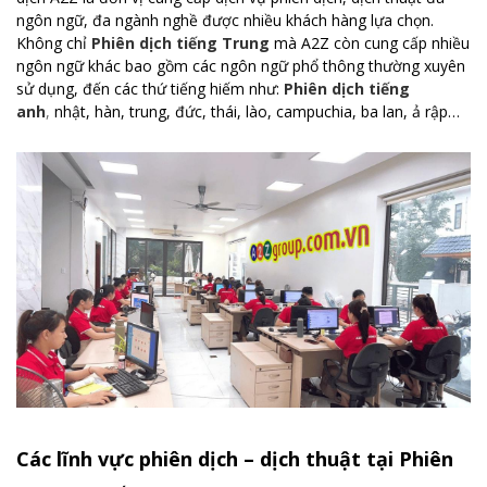
ngôn ngữ, đa ngành nghề được nhiều khách hàng lựa chọn.
Không chỉ
Phiên dịch tiếng Trung
mà A2Z còn cung cấp nhiều
ngôn ngữ khác bao gồm các ngôn ngữ phổ thông thường xuyên
sử dụng, đến các thứ tiếng hiếm như:
Phiên dịch tiếng
anh
,
nhật, hàn, trung, đức, thái, lào, campuchia, ba lan, ả rập…
Các lĩnh vực phiên dịch – dịch thuật tại Phiên