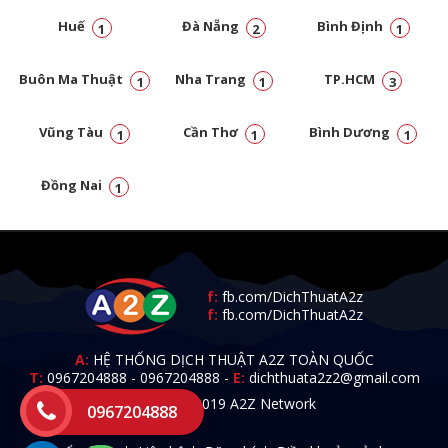
Huế
Đà Nẵng
Bình Định
1
2
1
Buôn Ma Thuật
Nha Trang
TP.HCM
1
1
3
Vũng Tàu
Cần Thơ
Bình Dương
1
1
1
Đồng Nai
1
f:
fb.com/DichThuatA2z
f:
fb.com/DichThuatA2z
A:
HỆ THỐNG DỊCH THUẬT A2Z TOÀN QUỐC
T:
0967204888
-
0967204888
-
E:
dichthuata2z2@gmail.com
© 2009 - 2019 A2Z Network
0967204888