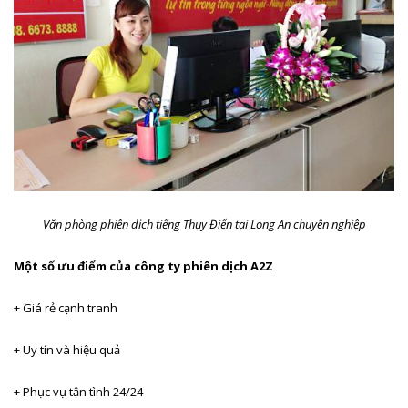
Văn phòng phiên dịch tiếng Thụy Điển tại Long An chuyên nghiệp
Một số ưu điểm của công ty phiên dịch A2Z
+ Giá rẻ cạnh tranh
+ Uy tín và hiệu quả
+ Phục vụ tận tình 24/24