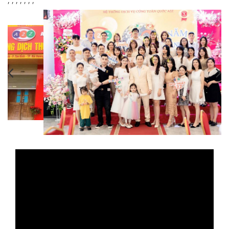
,
,
,
,
,
,
,