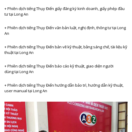
+ Phiên dịch tiếng
Thụy Điển giấy đăng ký kinh doanh, giấy phép đầu
tư tại Long An
+ Phiên dịch tiếng
Thụy Điển văn bản luật, nghị định, thông tư tại Long
An
+ Phiên dịch tiếng
Thụy Điển bản vẽ kỹ thuật, bằng sáng chế, tài liệu kỹ
thuật tại Long An
+ Phiên dịch tiếng
Thụy Điển báo cáo kỹ thuật, giao diện người
dùng tại Long An
+ Phiên dịch tiếng
Thụy Điển hướng dẫn bảo trì, hướng dẫn kỹ thuật,
user manual tại Long An