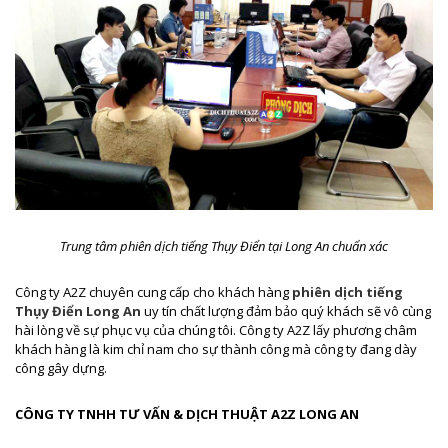
Trung tâm phiên dịch tiếng Thụy Điển tại Long An chuẩn xác
Công ty A2Z chuyên cung cấp cho khách hàng
phiên dịch tiếng
Thụy Điển Long An
uy tín chất lượng đảm bảo quý khách sẽ vô cùng
hài lòng về sự phục vụ của chúng tôi. Công ty A2Z lấy phương châm
khách hàng là kim chỉ nam cho sự thành công mà công ty đang dày
công gây dựng.
CÔNG TY TNHH TƯ VẤN & DỊCH THUẬT A2Z LONG AN