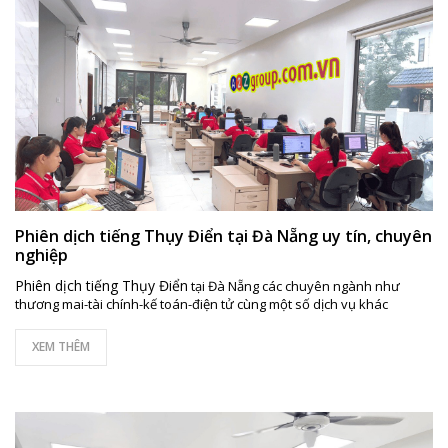
Phiên dịch tiếng Thụy Điển tại Đà Nẵng uy tín, chuyên
nghiệp
Phiên dịch tiếng Thụy Điển
tại Đà Nẵng các chuyên ngành như
thương mai-tài chính-kế toán-điện tử cùng một số dịch vụ khác
XEM THÊM