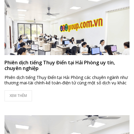
Phiên dịch tiếng Thụy Điển tại Hải Phòng uy tín,
chuyên nghiệp
Phiên dịch tiếng Thụy Điển
tại Hải Phòng các chuyên ngành như
thương mai-tài chính-kế toán-điện tử cùng một số dịch vụ khác
XEM THÊM