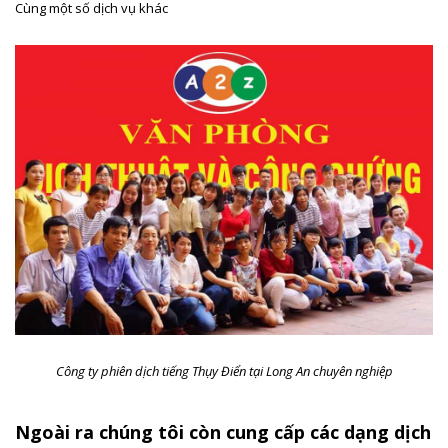
Cùng một số dịch vụ khác
Công ty phiên dịch tiếng Thụy Điển tại Long An chuyên nghiệp
Ngoài ra chúng tôi còn cung cấp các dạng dịch