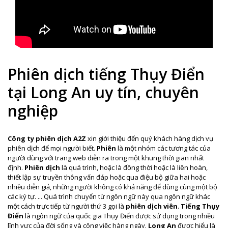
Phiên dịch tiếng Thụy Điển
tại Long An uy tín, chuyên
nghiệp
Công ty phiên dịch A2Z
xin giới thiệu đến quý khách hàng dịch vụ
phiên dịch để mọi người biết.
Phiên
là một nhóm các tương tác của
người dùng với trang web diễn ra trong một khung thời gian nhất
định.
Phiên dịch
là quá trình, hoặc là đồng thời hoặc là liên hoàn,
thiết lập sự truyền thông vấn đáp hoặc qua điệu bộ giữa hai hoặc
nhiều diễn giả, những người không có khả năng để dùng cùng một bộ
các ký tự. ... Quá trình chuyển từ ngôn ngữ này qua ngôn ngữ khác
một cách trực tiếp từ người thứ 3 gọi là
phiên dịch viên
.
Tiếng Thụy
Điển
là ngôn ngữ của quốc gia
Thụy Điển được sử dụng trong nhiều
lĩnh vực của đời sống và công việc hàng ngày.
Long An
được hiểu là