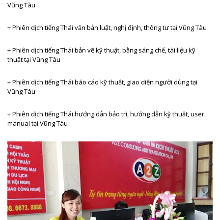
Vũng Tàu
+ Phiên dịch tiếng
Thái
văn bản luật, nghị định, thông tư tại Vũng Tàu
+ Phiên dịch tiếng
Thái
bản vẽ kỹ thuật, bằng sáng chế, tài liệu kỹ
thuật tại Vũng Tàu
+ Phiên dịch tiếng
Thái
báo cáo kỹ thuật, giao diện người dùng tại
Vũng Tàu
+ Phiên dịch tiếng
Thái
hướng dẫn bảo trì, hướng dẫn kỹ thuật, user
manual tại Vũng Tàu