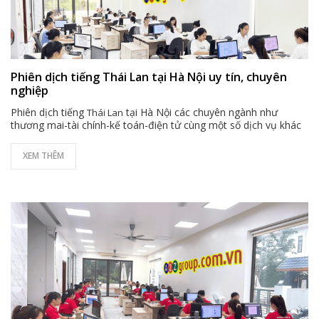
Phiên dịch tiếng Thái Lan tại Hà Nội uy tín, chuyên
nghiệp
Phiên dịch tiếng
tại Hà Nội các chuyên ngành như
Thái Lan
thương mai-tài chính-kế toán-điện tử cùng một số dịch vụ khác
XEM THÊM