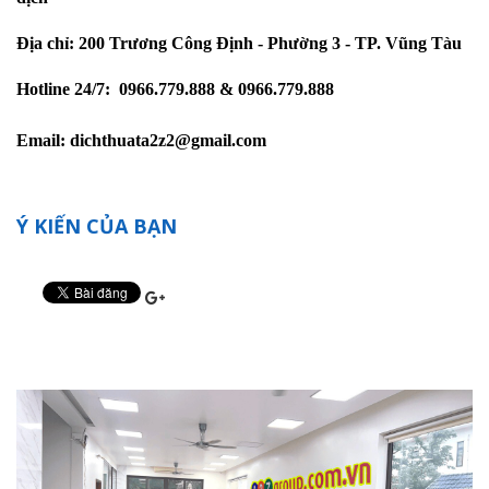
Địa chỉ: 200 Trương Công Định - Phường 3 - TP. Vũng Tàu
Hotline 24/7: 0966.779.888 & 0966.779.888
Email: dichthuata2z2@gmail.com
Ý KIẾN CỦA BẠN