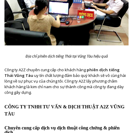
Địa chỉ phiên dịch tiếng Thái tại Vũng Tàu hiệu quả
Công ty A2Z chuyên cung cấp cho khách hàng
phiên dịch tiếng
Thái Vũng Tàu
uy tín chất lượng đảm bảo quý khách sẽ vô cùng hài
lòng về sự phục vụ của chúng tôi. Công ty A2Z lấy phương châm
khách hàng là kim chỉ nam cho sự thành công mà công ty đang dày
công gây dựng.
CÔNG TY TNHH TƯ VẤN & DỊCH THUẬT A2Z VŨNG
TÀU
Chuyên cung cấp dịch vụ dịch thuật công chứng & phiên
dịch