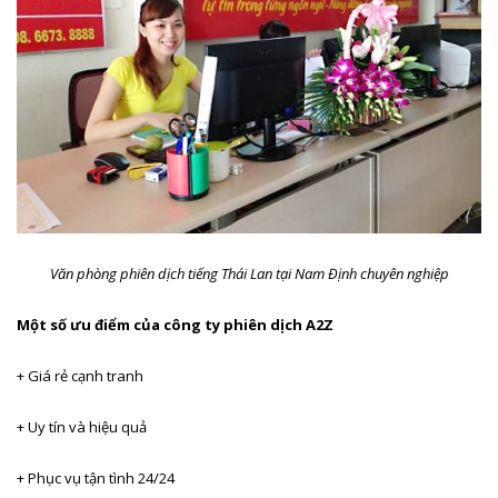
Văn phòng phiên dịch tiếng Thái Lan tại Nam Định chuyên nghiệp
Một số ưu điểm của công ty phiên dịch A2Z
+ Giá rẻ cạnh tranh
+ Uy tín và hiệu quả
+ Phục vụ tận tình 24/24