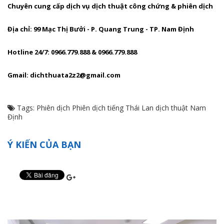
Chuyên cung cấp dịch vụ dịch thuật công chứng & phiên dịch
Địa chỉ: 99 Mạc Thị Bưởi - P. Quang Trung - TP. Nam Định
Hotline 24/7: 0966.779.888 & 0966.779.888
Gmail: dichthuata2z2@gmail.com
Tags:
Phiên dịch
Phiên dịch tiếng Thái Lan
dịch thuật Nam
Định
Ý KIẾN CỦA BẠN