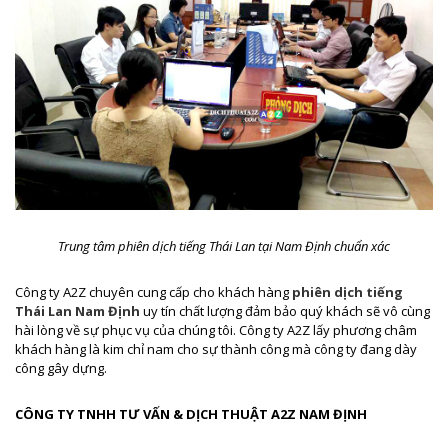
Trung tâm phiên dịch tiếng Thái Lan tại Nam Định chuẩn xác
Công ty A2Z chuyên cung cấp cho khách hàng
phiên dịch tiếng
Thái Lan Nam Định
uy tín chất lượng đảm bảo quý khách sẽ vô cùng
hài lòng về sự phục vụ của chúng tôi. Công ty A2Z lấy phương châm
khách hàng là kim chỉ nam cho sự thành công mà công ty đang dày
công gây dựng.
CÔNG TY TNHH TƯ VẤN & DỊCH THUẬT A2Z NAM ĐỊNH