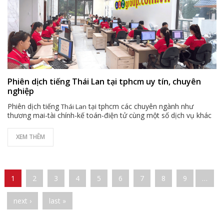
Phiên dịch tiếng Thái Lan tại tphcm uy tín, chuyên
nghiệp
Phiên dịch tiếng
tại tphcm các chuyên ngành như
Thái Lan
thương mai-tài chính-kế toán-điện tử cùng một số dịch vụ khác
XEM THÊM
Pages
1
2
3
4
5
6
7
8
9
…
next ›
last »