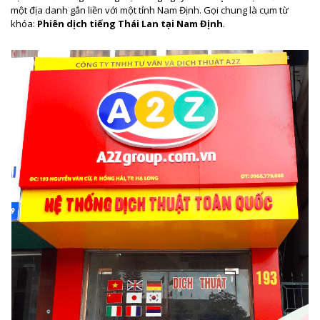
một địa danh gắn liền với một tỉnh Nam Định. Gọi chung là cụm từ
khóa:
Phiên dịch tiếng Thái Lan tại Nam Định
.