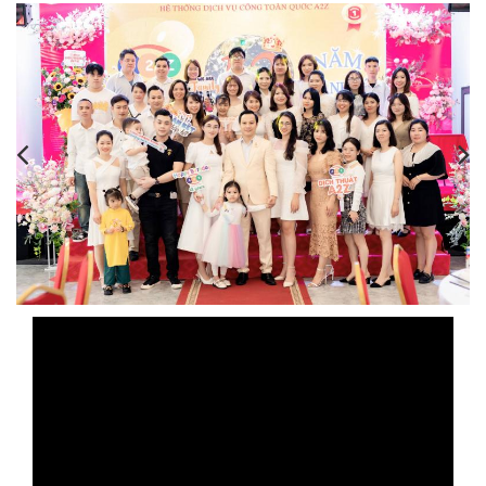
,
,
,
,
,
,
,