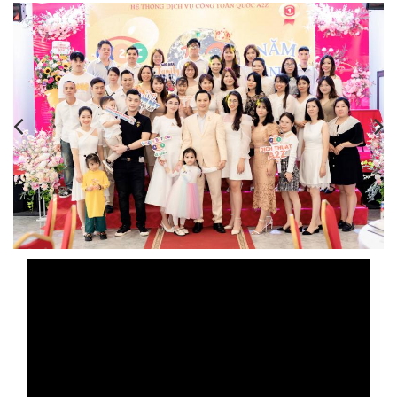
,
,
,
,
,
,
,