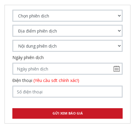
Ngày phiên dịch
Điện thoại
(Yêu cầu sđt chính xác!)