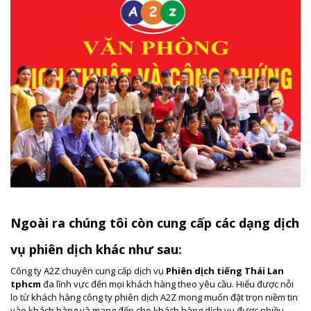
Ngoài ra chúng tôi còn cung cấp các dạng dịch
vụ phiên dịch khác như sau:
Công ty A2Z chuyên cung cấp dịch vụ
Phiên dịch tiếng Thái Lan
tphcm
đa lĩnh vực đến mọi khách hàng theo yêu cầu. Hiểu được nỗi
lo từ khách hàng công ty phiên dịch A2Z mong muốn đặt trọn niềm tin
vào khách hàng và mang đến cho khách hàng dịch vụ được nhiều