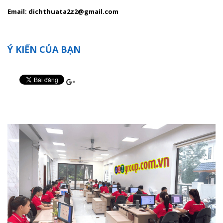
Email: dichthuata2z2@gmail.com
Ý KIẾN CỦA BẠN