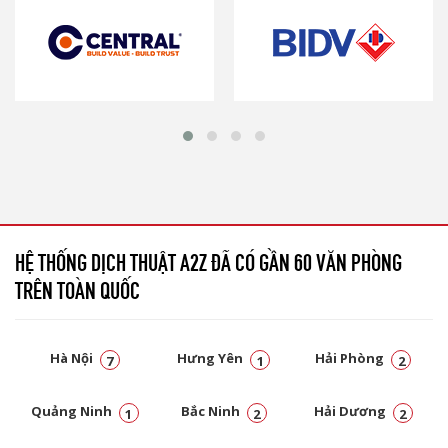
HỆ THỐNG DỊCH THUẬT A2Z ĐÃ CÓ GẦN 60 VĂN PHÒNG
TRÊN TOÀN QUỐC
Hà Nội
Hưng Yên
Hải Phòng
7
1
2
Quảng Ninh
Bắc Ninh
Hải Dương
1
2
2