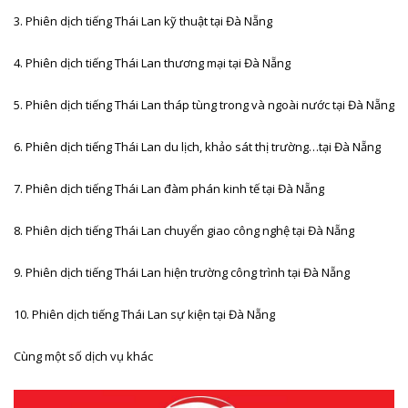
3. Phiên dịch tiếng
Thái Lan
kỹ thuật
tại Đà Nẵng
4. Phiên dịch tiếng
Thái Lan
thương mại
tại Đà Nẵng
5. Phiên dịch tiếng
Thái Lan
tháp tùng trong và ngoài nước
tại Đà Nẵng
6. Phiên dịch tiếng
Thái Lan
du lịch, khảo sát thị trường…
tại Đà Nẵng
7. Phiên dịch tiếng
Thái Lan
đàm phán kinh tế
tại Đà Nẵng
8. Phiên dịch tiếng
Thái Lan
chuyển giao công nghệ
tại Đà Nẵng
9. Phiên dịch tiếng
Thái Lan
hiện trường công trình
tại Đà Nẵng
10. Phiên dịch tiếng
Thái Lan
sự kiện
tại Đà Nẵng
Cùng một số dịch vụ khác