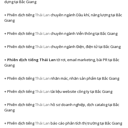
dựng tại Bắc Giang
+ Phiên dịch tiếng
Thái Lan
chuyên ngành Dầu khí, năng lượng tại Bắc
Giang
+ Phiên dịch tiếng
Thái Lan
chuyên ngành Viễn thông tại Bắc Giang
+ Phiên dịch tiếng
Thái Lan
chuyên ngành Điện, điện tử tại Bắc Giang
+
Phiên dịch tiếng Thái Lan
tờ rơi, email marketing, bài PR
tại Bắc
Giang
+ Phiên dịch tiếng
Thái Lan
nhãn mác, nhãn sản phẩm tại Bắc Giang
+ Phiên dịch tiếng
Thái Lan
tài liệu website công ty tại Bắc Giang
+ Phiên dịch tiếng
Thái Lan
hồ sơ doanh nghiệp, dịch catalog tại Bắc
Giang
+ Phiên dịch tiếng
Thái Lan
báo cáo phân tích thị trường tại Bắc Giang