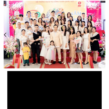
,
,
,
,
,
,
,