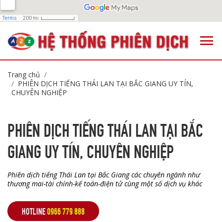
Trang chủ
PHIÊN DỊCH TIẾNG THÁI LAN TẠI BẮC GIANG UY TÍN,
CHUYÊN NGHIỆP
PHIÊN DỊCH TIẾNG THÁI LAN TẠI BẮC
GIANG UY TÍN, CHUYÊN NGHIỆP
Phiên dịch tiếng Thái Lan tại Bắc Giang các chuyên ngành như
thương mai-tài chính-kế toán-điện tử cùng một số dịch vụ khác
HOTLINE
0966 779 888