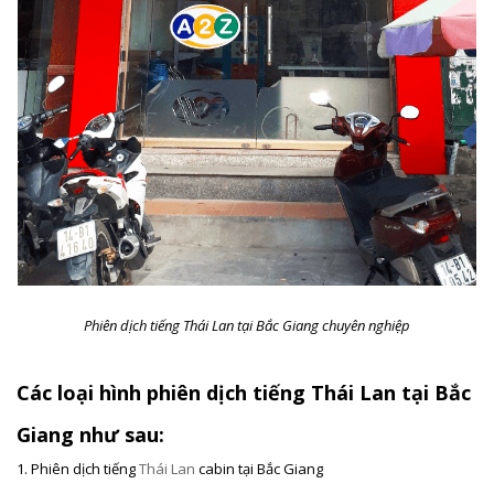
Phiên dịch tiếng Thái Lan tại Bắc Giang chuyên nghiệp
Các loại hình phiên dịch tiếng Thái Lan tại Bắc
Giang như sau:
1. Phiên dịch tiếng
Thái Lan
cabin tại Bắc Giang