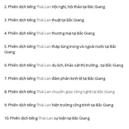
2. Phiên dịch tiếng
Thái Lan
Hội nghị, hội thảo tại Bắc Giang
3. Phiên dịch tiếng
Thái Lan
thuật tại Bắc Giang
4. Phiên dịch tiếng
Thái Lan
thương mại tại Bắc Giang
5. Phiên dịch tiếng
Thái Lan
tháp tùng trong và ngoài nước tại Bắc
Giang
6. Phiên dịch tiếng
Thái Lan
du lịch, khảo sát thị trường…tại Bắc Giang
7. Phiên dịch tiếng
Thái Lan
đàm phán kinh tế tại Bắc Giang
8. Phiên dịch tiếng
Thái Lan
chuyển giao công nghệ tại Bắc Giang
9. Phiên dịch tiếng
Thái Lan
hiện trường công trình tại Bắc Giang
10. Phiên dịch tiếng
Thái Lan
sự kiện tại Bắc Giang