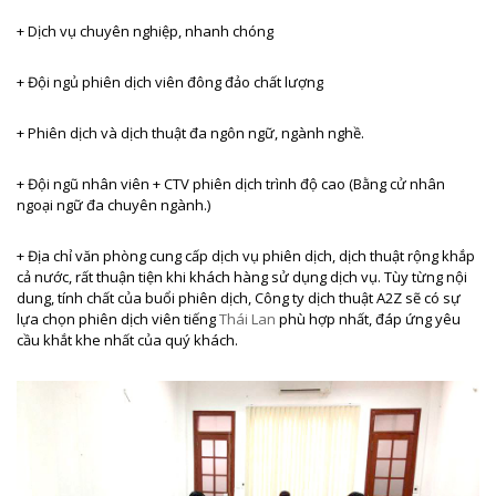
+ Dịch vụ chuyên nghiệp, nhanh chóng
+ Đội ngủ phiên dịch viên đông đảo chất lượng
+ Phiên dịch và dịch thuật đa ngôn ngữ, ngành nghề.
+ Đội ngũ nhân viên + CTV phiên dịch trình độ cao (Bằng cử nhân
ngoại ngữ đa chuyên ngành.)
+ Địa chỉ văn phòng cung cấp dịch vụ phiên dịch, dịch thuật rộng khắp
cả nước, rất thuận tiện khi khách hàng sử dụng dịch vụ. Tùy từng nội
dung, tính chất của buổi phiên dịch, Công ty dịch thuật A2Z sẽ có sự
lựa chọn phiên dịch viên tiếng
Thái Lan
phù hợp nhất, đáp ứng yêu
cầu khắt khe nhất của quý khách.