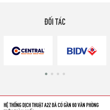
ĐỐI TÁC
HỆ THỐNG DỊCH THUẬT A2Z ĐÃ CÓ GẦN 60 VĂN PHÒNG