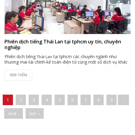
Phiên dịch tiếng Thái Lan tại tphcm uy tín, chuyên
nghiệp
Phiên dịch tiếng
tại tphcm các chuyên ngành như
Thái Lan
thương mai-tài chính-kế toán-điện tử cùng một số dịch vụ khác
XEM THÊM
Pages
1
2
3
4
5
6
7
8
9
…
next ›
last »