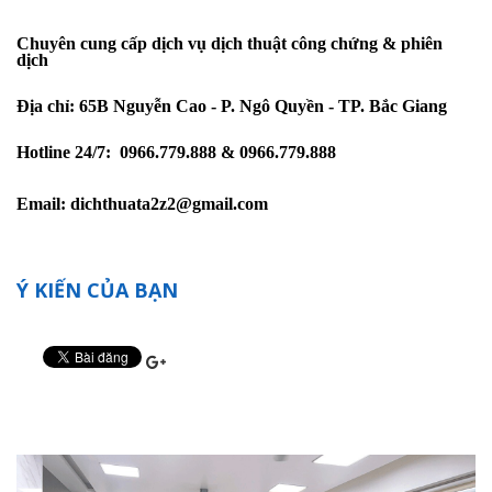
Chuyên cung cấp dịch vụ dịch thuật công chứng & phiên
dịch
Địa chỉ: 65B Nguyễn Cao - P. Ngô Quyền - TP. Bắc Giang
Hotline 24/7: 0966.779.888 & 0966.779.888
Email: dichthuata2z2@gmail.com
Ý KIẾN CỦA BẠN