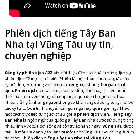
Phiên dịch tiếng Tây Ban
Nha tại Vũng Tàu uy tín,
chuyên nghiệp
Công ty phiên dịch A2Z
xin giới thiệu đến quý khách hàng dịch vụ
phiên dịch để mọi người biết.
Phiên
là một nhóm các tương tác của
người dùng với trang web diễn ra trong một khung thời gian nhất
định.
Phiên dịch
là quá trình, hoặc là đồng thời hoặc là liên hoàn,
thiết lập sự truyền thông vấn đáp hoặc qua điệu bộ giữa hai hoặc
nhiều diễn giả, những người không có khả năng để dùng cùng một bộ
các ký tự. ... Quá trình chuyển từ ngôn ngữ này qua ngôn ngữ khác
một cách trực tiếp từ người thứ 3 gọi là
phiên dịch viên
.
Tiếng Tây
Ban Nha
là ngôn ngữ của quốc gia
Tây Ban Nha
được sử dụng trong
nhiều lĩnh vực của đời sống và công việc hàng ngày.
Vũng Tàu
được
hiểu là một địa danh gắn liền với một tỉnh Vũng Tàu.
Gọi chung là cụm
từ khóa:
Phiên dịch tiếng Tây Ban Nha tại Vũng Tàu
.