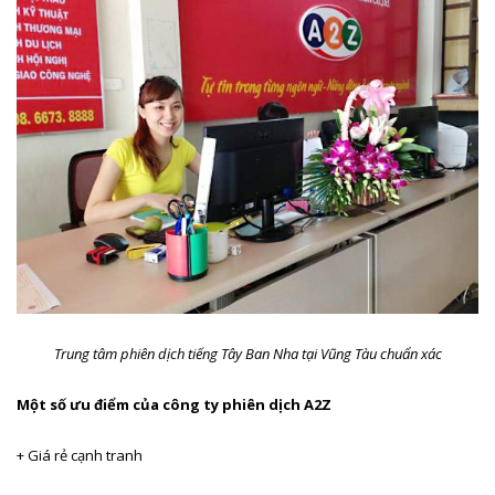
Trung tâm phiên dịch tiếng Tây Ban Nha tại Vũng Tàu chuẩn xác
Một số ưu điểm của công ty phiên dịch A2Z
+ Giá rẻ cạnh tranh