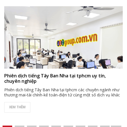
Phiên dịch tiếng Tây Ban Nha tại tphcm uy tín,
chuyên nghiệp
Phiên dịch tiếng Tây Ban Nha tại tphcm các chuyên ngành như
thương mai-tài chính-kế toán-điện tử cùng một số dịch vụ khác
XEM THÊM