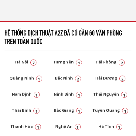
HỆ THỐNG DỊCH THUẬT A2Z ĐÃ CÓ GẦN 60 VĂN PHÒNG
TRÊN TOÀN QUỐC
Hà Nội
Hưng Yên
Hải Phòng
7
1
2
Quảng Ninh
Bắc Ninh
Hải Dương
1
2
2
Nam Định
Ninh Bình
Thái Nguyên
1
1
1
Thái Bình
Bắc Giang
Tuyên Quang
1
1
1
Thanh Hóa
Nghệ An
Hà Tĩnh
1
1
1