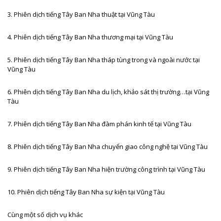
3. Phiên dịch tiếng
Tây Ban Nha
thuật tại Vũng Tàu
4. Phiên dịch tiếng
Tây Ban Nha thương mại tại Vũng Tàu
5. Phiên dịch tiếng
Tây Ban Nha tháp tùng trong và ngoài nước tại
Vũng Tàu
6. Phiên dịch tiếng
Tây Ban Nha du lịch, khảo sát thị trường…tại Vũng
Tàu
7. Phiên dịch tiếng
Tây Ban Nha đàm phán kinh tế tại Vũng Tàu
8. Phiên dịch tiếng
Tây Ban Nha chuyển giao công nghệ tại Vũng Tàu
9. Phiên dịch tiếng
Tây Ban Nha hiện trường công trình tại Vũng Tàu
10. Phiên dịch tiếng
Tây Ban Nha sự kiện tại Vũng Tàu
Cùng một số dịch vụ khác