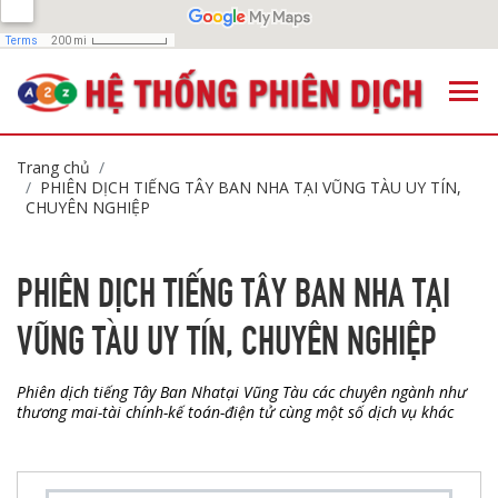
Trang chủ
PHIÊN DỊCH TIẾNG TÂY BAN NHA TẠI VŨNG TÀU UY TÍN,
CHUYÊN NGHIỆP
PHIÊN DỊCH TIẾNG TÂY BAN NHA TẠI
VŨNG TÀU UY TÍN, CHUYÊN NGHIỆP
Phiên dịch tiếng Tây Ban Nhatại Vũng Tàu các chuyên ngành như
thương mai-tài chính-kế toán-điện tử cùng một số dịch vụ khác