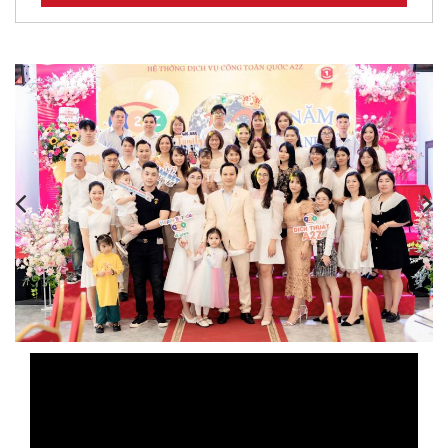
,
,
,
,
,
,
,