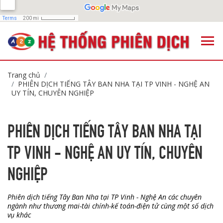
Trang chủ
PHIÊN DỊCH TIẾNG TÂY BAN NHA TẠI TP VINH - NGHỆ AN
UY TÍN, CHUYÊN NGHIỆP
PHIÊN DỊCH TIẾNG TÂY BAN NHA TẠI
TP VINH - NGHỆ AN UY TÍN, CHUYÊN
NGHIỆP
Phiên dịch tiếng Tây Ban Nha tại TP Vinh - Nghệ An các chuyên
ngành như thương mai-tài chính-kế toán-điện tử cùng một số dịch
vụ khác