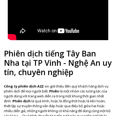
Phiên dịch tiếng Tây Ban
Nha tại TP Vinh - Nghệ An uy
tín, chuyên nghiệp
Công ty phiên dịch A2Z
xin giới thiệu đến quý khách hàng dịch vụ
phiên dịch để mọi người biết.
Phiên
là một nhóm các tương tác của
người dùng với trang web diễn ra trong một khung thời gian nhất
định.
Phiên dịch
là quá trình, hoặc là đồng thời hoặc là liên hoàn,
thiết lập sự truyền thông vấn đáp hoặc qua điệu bộ giữa hai hoặc
nhiều diễn giả, những người không có khả năng để dùng cùng một bộ
các ký tự. ... Quá trình chuyển từ ngôn ngữ này qua ngôn ngữ khác