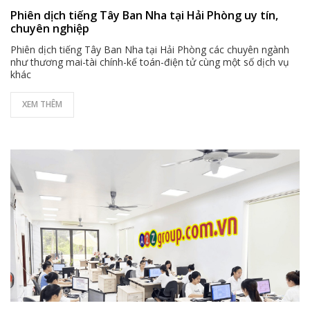
Phiên dịch tiếng Tây Ban Nha tại Hải Phòng uy tín,
chuyên nghiệp
Phiên dịch tiếng Tây Ban Nha tại Hải Phòng các chuyên ngành
như thương mai-tài chính-kế toán-điện tử cùng một số dịch vụ
khác
XEM THÊM