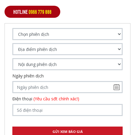
HOTLINE
0966 779 888
Ngày phiên dịch
Điện thoại
(Yêu cầu sđt chính xác!)