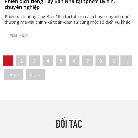
Phiên dịch tiếng Tây Ban Nha tại tphcm uy tín,
chuyên nghiệp
Phiên dịch tiếng Tây Ban Nha tại tphcm các chuyên ngành như
thương mai-tài chính-kế toán-điện tử cùng một số dịch vụ khác
XEM THÊM
Pages
1
2
3
4
5
6
7
8
9
…
next ›
last »
ĐỐI TÁC