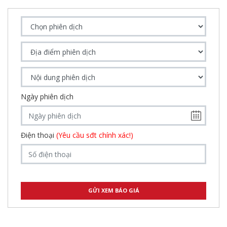
Ngày phiên dịch
Điện thoại
(Yêu cầu sđt chính xác!)