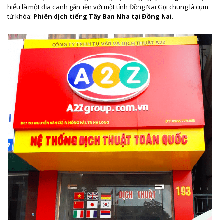
hiểu là một địa danh gắn liền với một tỉnh Đồng Nai
Gọi chung là cụm
từ khóa:
Phiên dịch tiếng Tây Ban Nha tại Đồng Nai
.