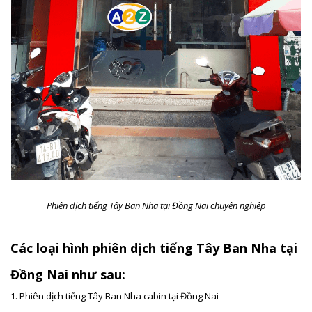
Phiên dịch tiếng Tây Ban Nha tại Đồng Nai chuyên nghiệp
Các loại hình phiên dịch tiếng Tây Ban Nha tại
Đồng Nai như sau:
1. Phiên dịch tiếng
Tây Ban Nha cabin tại Đồng Nai