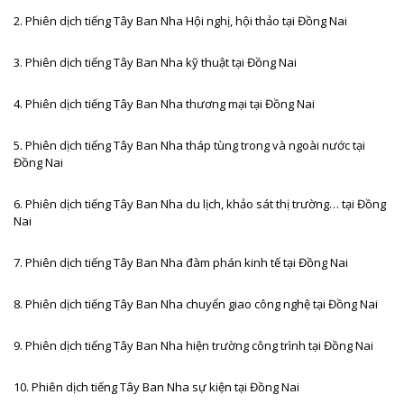
2. Phiên dịch tiếng
Tây Ban Nha Hội nghị, hội thảo tại Đồng Nai
3. Phiên dịch tiếng
Tây Ban Nha kỹ thuật tại Đồng Nai
4. Phiên dịch tiếng
Tây Ban Nha thương mại tại Đồng Nai
5. Phiên dịch tiếng
Tây Ban Nha tháp tùng trong và ngoài nước tại
Đồng Nai
6. Phiên dịch tiếng
Tây Ban Nha du lịch, khảo sát thị trường… tại Đồng
Nai
7. Phiên dịch tiếng
Tây Ban Nha đàm phán kinh tế tại Đồng Nai
8. Phiên dịch tiếng
Tây Ban Nha chuyển giao công nghệ tại Đồng Nai
9. Phiên dịch tiếng
Tây Ban Nha hiện trường công trình tại Đồng Nai
10. Phiên dịch tiếng
Tây Ban Nha sự kiện tại Đồng Nai