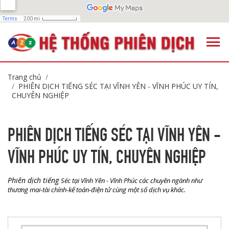
Trang chủ
PHIÊN DỊCH TIẾNG SÉC TẠI VĨNH YÊN - VĨNH PHÚC UY TÍN,
CHUYÊN NGHIỆP
PHIÊN DỊCH TIẾNG SÉC TẠI VĨNH YÊN -
VĨNH PHÚC UY TÍN, CHUYÊN NGHIỆP
Phiên dịch tiếng
Séc tại Vĩnh Yên - Vĩnh Phúc các chuyên ngành như
thương mai-tài chính-kế toán-điện tử cùng một số dịch vụ khác.