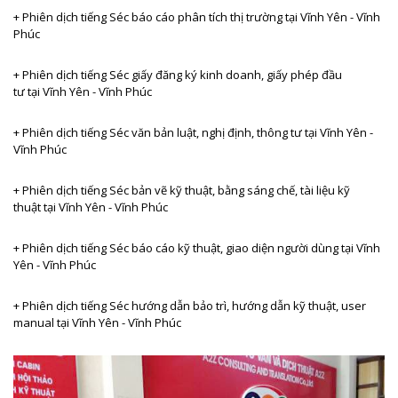
+ Phiên dịch tiếng
Séc báo cáo phân tích thị trường tại Vĩnh Yên - Vĩnh
Phúc
+ Phiên dịch tiếng
Séc
giấy đăng ký kinh doanh, giấy phép đầu
tư tại Vĩnh Yên - Vĩnh Phúc
+ Phiên dịch tiếng
Séc văn bản luật, nghị định, thông tư tại Vĩnh Yên -
Vĩnh Phúc
+ Phiên dịch tiếng
Séc bản vẽ kỹ thuật, bằng sáng chế, tài liệu kỹ
thuật tại Vĩnh Yên - Vĩnh Phúc
+ Phiên dịch tiếng
Séc báo cáo kỹ thuật, giao diện người dùng tại Vĩnh
Yên - Vĩnh Phúc
+ Phiên dịch tiếng
Séc hướng dẫn bảo trì, hướng dẫn kỹ thuật, user
manual tại Vĩnh Yên - Vĩnh Phúc