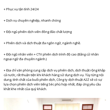
+ Phục vụ tận tình 24/24
+ Dịch vụ chuyên nghiệp, nhanh chóng
+ Đội ngủ phiên dịch viên đông đảo chất lượng
+ Phiên dịch và dịch thuật đa ngôn ngữ, ngành nghề.
+ Đội ngũ nhân viên + CTV phiên dịch trình độ cao (Bằng cử nhân
ngoại ngữ đa chuyên ngành.)
+ Địa chỉ văn phòng cung cấp dịch vụ phiên dịch, dịch thuật rộng khắp
cả nước, rất thuận tiện khi khách hàng sử dụng dịch vụ. Tùy từng nội
dung, tính chất của buổi phiên dịch, Công ty dịch thuật A2Z sẽ có sự
lựa chọn phiên dịch viên tiếng
Séc phù hợp nhất, đáp ứng yêu cầu
khắt khe nhất của quý khách.