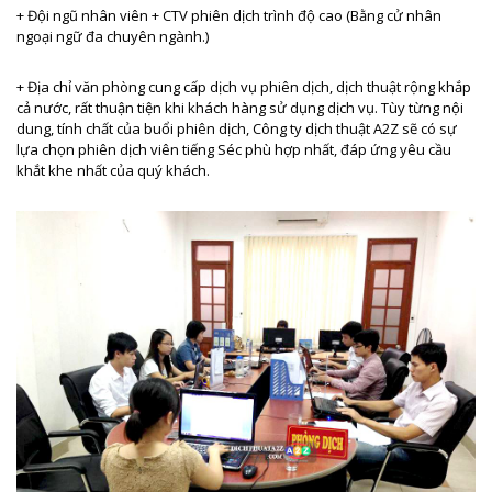
+ Đội ngũ nhân viên + CTV phiên dịch trình độ cao (Bằng cử nhân
ngoại ngữ đa chuyên ngành.)
+ Địa chỉ văn phòng cung cấp dịch vụ phiên dịch, dịch thuật rộng khắp
cả nước, rất thuận tiện khi khách hàng sử dụng dịch vụ. Tùy từng nội
dung, tính chất của buổi phiên dịch, Công ty dịch thuật A2Z sẽ có sự
lựa chọn phiên dịch viên tiếng
Séc phù hợp nhất, đáp ứng yêu cầu
khắt khe nhất của quý khách.