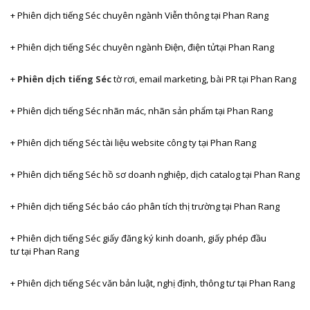
+ Phiên dịch tiếng
Séc chuyên ngành Viễn thông tại Phan Rang
+ Phiên dịch tiếng
Séc chuyên ngành Điện, điện tửtại Phan Rang
+
Phiên dịch tiếng Séc
tờ rơi, email marketing, bài PR
tại
Phan Rang
+ Phiên dịch tiếng
Séc nhãn mác, nhãn sản phẩm tại Phan Rang
+ Phiên dịch tiếng
Séc tài liệu website công ty tại Phan Rang
+ Phiên dịch tiếng
Séc hồ sơ doanh nghiệp, dịch catalog tại Phan Rang
+ Phiên dịch tiếng
Séc báo cáo phân tích thị trường tại Phan Rang
+ Phiên dịch tiếng
Séc giấy đăng ký kinh doanh, giấy phép đầu
tư tại Phan Rang
+ Phiên dịch tiếng
Séc văn bản luật, nghị định, thông tư tại Phan Rang