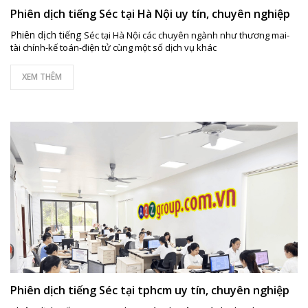
Phiên dịch tiếng Séc tại Hà Nội uy tín, chuyên nghiệp
Phiên dịch tiếng
Séc tại Hà Nội các chuyên ngành như thương mai-
tài chính-kế toán-điện tử cùng một số dịch vụ khác
XEM THÊM
Phiên dịch tiếng Séc tại tphcm uy tín, chuyên nghiệp