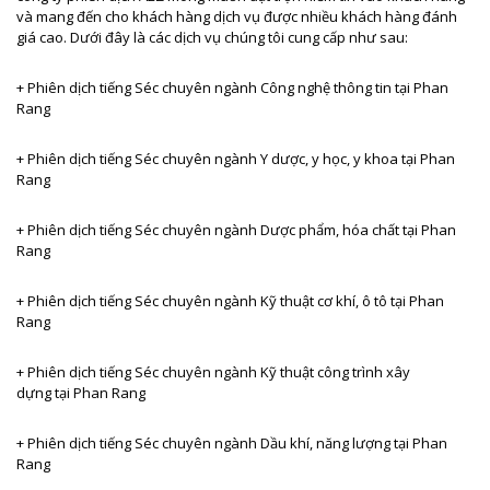
và mang đến cho khách hàng dịch vụ được nhiều khách hàng đánh
giá cao. Dưới đây là các dịch vụ chúng tôi cung cấp như sau:
+ Phiên dịch tiếng
Séc chuyên ngành Công nghệ thông tin tại Phan
Rang
+ Phiên dịch tiếng
Séc chuyên ngành Y dược, y học, y khoa tại Phan
Rang
+ Phiên dịch tiếng
Séc chuyên ngành Dược phẩm, hóa chất tại Phan
Rang
+ Phiên dịch tiếng
Séc chuyên ngành Kỹ thuật cơ khí, ô tô tại Phan
Rang
+ Phiên dịch tiếng
Séc chuyên ngành Kỹ thuật công trình xây
dựng tại Phan Rang
+ Phiên dịch tiếng
Séc chuyên ngành Dầu khí, năng lượng tại Phan
Rang