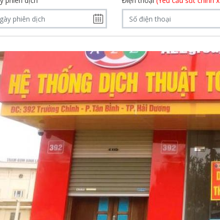
y phiên dịch
Điện thoại
(Yêu cầu sđt chính x
,
,
,
,
,