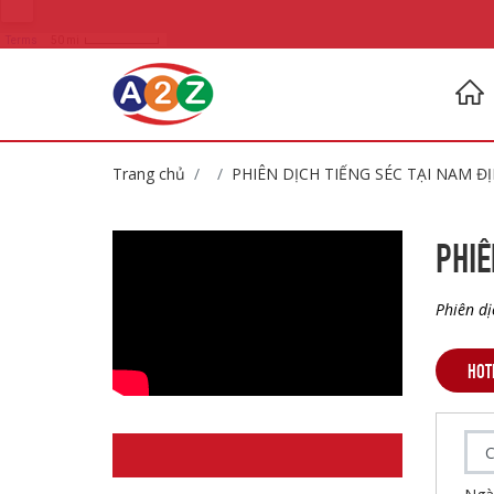
Trang chủ
PHIÊN DỊCH TIẾNG SÉC TẠI NAM Đ
PHIÊ
Phiên dị
HOT