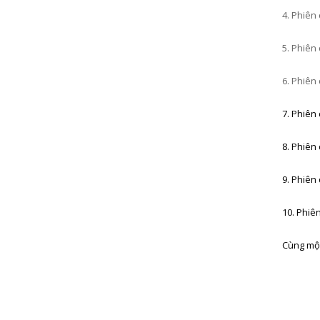
4. Phiên 
5. Phiên 
6. Phiên 
7. Phiên 
8. Phiên 
9. Phiên 
10. Phiên
Cùng một