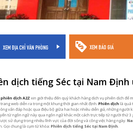
XEM ĐỊA CHỈ VĂN PHÒNG
XEM BÁO GIÁ
ên dịch tiếng Séc tại Nam Định 
 phiên dịch A2Z
xin giới thiệu đến quý khách hàng dịch vụ phiên dịch để m
 trang web diễn ra trong một khung thời gian nhất định.
Phiên dịch
là quá t
hông vấn đáp hoặc qua điệu bộ giữa hai hoặc nhiều diễn giả, những người k
uyển từ ngôn ngữ này qua ngôn ngữ khác một cách trực tiếp từ người thứ 3 
ược sử dụng trong nhiều lĩnh vực của đời sống và công việc hàng ngày.
Na
h.
Gọi chung là cụm từ khóa:
Phiên dịch tiếng Séc tại Nam Định
.