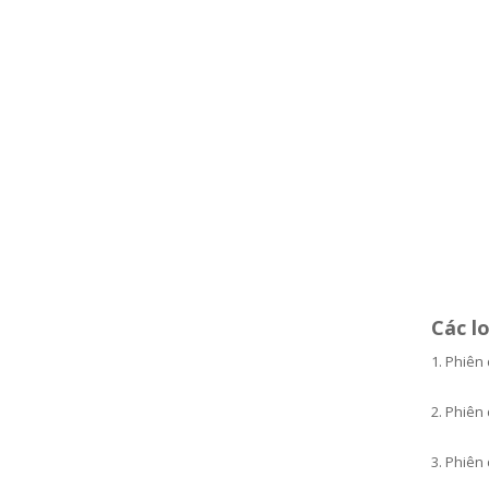
Các l
1. Phiên 
2. Phiên 
3. Phiên 