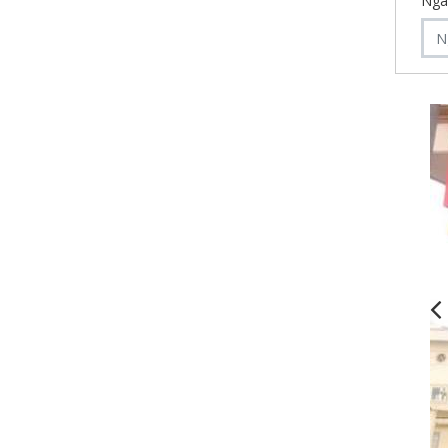
Ngà
,
,