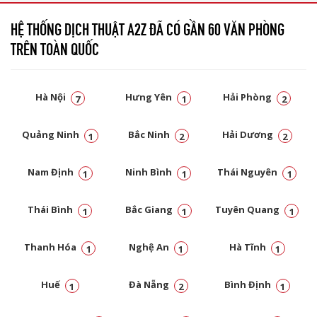
HỆ THỐNG DỊCH THUẬT A2Z ĐÃ CÓ GẦN 60 VĂN PHÒNG
TRÊN TOÀN QUỐC
Hà Nội
Hưng Yên
Hải Phòng
7
1
2
Quảng Ninh
Bắc Ninh
Hải Dương
1
2
2
Nam Định
Ninh Bình
Thái Nguyên
1
1
1
Thái Bình
Bắc Giang
Tuyên Quang
1
1
1
Thanh Hóa
Nghệ An
Hà Tĩnh
1
1
1
Huế
Đà Nẵng
Bình Định
1
2
1