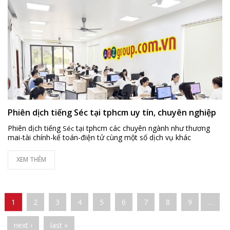
Phiên dịch tiếng Séc tại tphcm uy tín, chuyên nghiệp
Phiên dịch tiếng
tại tphcm các chuyên ngành như thương
Séc
mai-tài chính-kế toán-điện tử cùng một số dịch vụ khác
XEM THÊM
Pages
1
2
3
4
5
6
7
8
9
…
next ›
last »