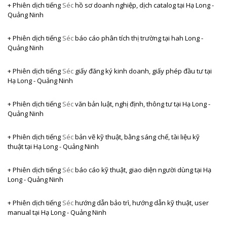
+ Phiên dịch tiếng
Séc
hồ sơ doanh nghiệp, dịch catalog
tại Hạ Long -
Quảng Ninh
+ Phiên dịch tiếng
Séc
báo cáo phân tích thị trường
tại hah Long -
Quảng Ninh
+ Phiên dịch tiếng
Séc
giấy đăng ký kinh doanh, giấy phép đầu tư
tại
Hạ Long - Quảng Ninh
+ Phiên dịch tiếng
Séc
văn bản luật, nghị định, thông tư tại Hạ Long -
Quảng Ninh
+ Phiên dịch tiếng
Séc
bản vẽ kỹ thuật, bằng sáng chế, tài liệu kỹ
thuật
tại Hạ Long - Quảng Ninh
+ Phiên dịch tiếng
Séc
báo cáo kỹ thuật, giao diện người dùng
tại Hạ
Long - Quảng Ninh
+ Phiên dịch tiếng
Séc
hướng dẫn bảo trì, hướng dẫn kỹ thuật, user
manual
tại Hạ Long - Quảng Ninh