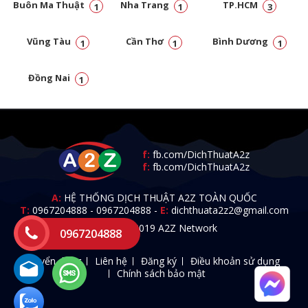
Buôn Ma Thuật
Nha Trang
TP.HCM
1
1
3
Vũng Tàu
Cần Thơ
Bình Dương
1
1
1
Đồng Nai
1
f:
fb.com/DichThuatA2z
f:
fb.com/DichThuatA2z
A:
HỆ THỐNG DỊCH THUẬT A2Z TOÀN QUỐC
T:
0967204888
-
0967204888
-
E:
dichthuata2z2@gmail.com
© 2009 - 2019 A2Z Network
0967204888
Tuyển dụng
Liên hệ
Đăng ký
Điều khoản sử dụng
Chính sách bảo mật