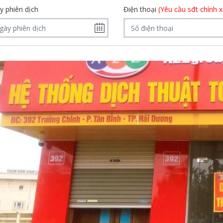
y phiên dịch
Điện thoại
(Yêu cầu sđt chính x
,
,
,
,
,