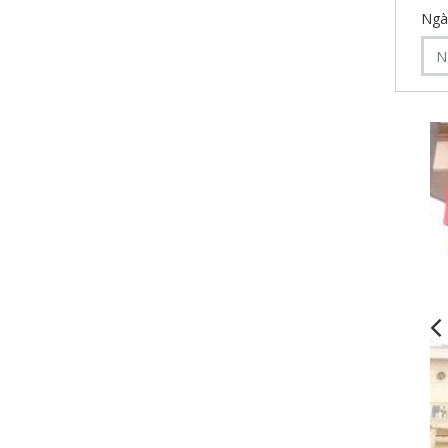
Ngà
,
,