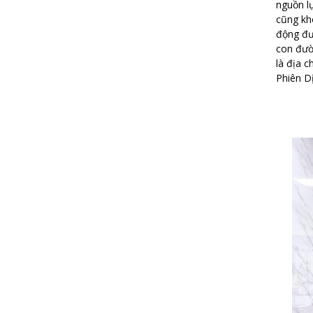
nguồn l
cũng kh
động đư
con đườ
là địa 
Phiên D