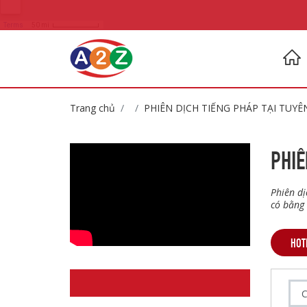
Trang chủ
PHIÊN DỊCH TIẾNG PHÁP TẠI TUY
PHIÊ
Phiên dị
có bằng 
HOT