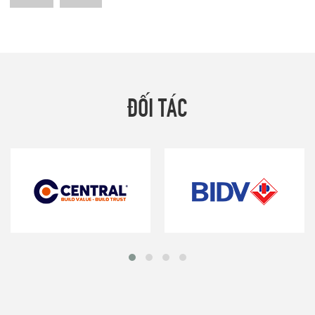
ĐỐI TÁC