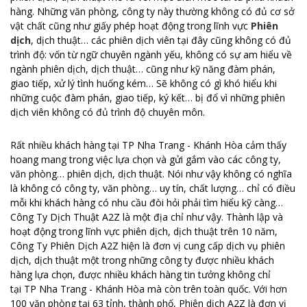
hàng. Những văn phòng, công ty này thường không có đủ cơ sở
vật chất cũng như giấy phép hoạt động trong lĩnh vực
Phiên
dịch
, dịch thuật… các phiên dịch viên tại đây cũng không có đủ
trình độ: vốn từ ngữ chuyên ngành yếu, không có sự am hiểu về
ngành phiên dịch, dịch thuật… cũng như kỹ năng đàm phán,
giao tiếp, xử lý tình huống kém… Sẽ không có gì khó hiểu khi
những cuộc đàm phán, giao tiếp, ký kết… bị đổ vì những phiên
dịch viên không có đủ trình độ chuyên môn.
Rất nhiều khách hàng tại TP Nha Trang - Khánh Hòa cảm thấy
hoang mang trong việc lựa chọn và gửi gắm vào các công ty,
văn phòng… phiên dịch, dịch thuật. Nói như vậy không có nghĩa
là không có công ty, văn phòng… uy tín, chất lượng… chỉ có điều
mỗi khi khách hàng có nhu cầu đòi hỏi phải tìm hiểu kỹ càng…
Công Ty Dịch Thuật A2Z là một địa chỉ như vậy. Thành lập và
hoạt động trong lĩnh vực phiên dịch, dịch thuật trên 10 năm,
Công Ty Phiên Dịch A2Z hiện là đơn vị cung cấp dịch vụ phiên
dịch, dịch thuật một trong những công ty được nhiều khách
hàng lựa chọn, được nhiều khách hàng tin tưởng không chỉ
tại TP Nha Trang - Khánh Hòa
mà còn trên toàn quốc. Với hơn
100 văn phòng tại 63 tỉnh, thành phố, Phiên dịch A2Z là đơn vị