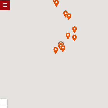
BẮC GIANG
0967.204.888
HƯNG YÊN
0967.204.888
HÀ N
PHÚ THỌ
0967.204.888
THÁI NGUYÊN
0967.204.888
NAM Đ
BẮC NINH
0967.204.888
TUYÊN QUANG
0967.204.888
HẢI DƯ