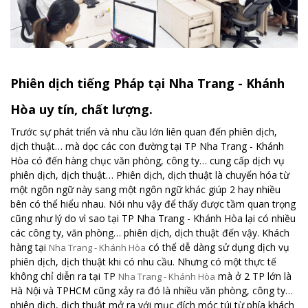
Phiên dịch tiếng Pháp tại Nha Trang - Khánh
Hòa uy tín, chất lượng.
Trước sự phát triển và nhu cầu lớn liên quan đến phiên dịch,
dịch thuật… mà dọc các con đường tại TP Nha Trang - Khánh
Hòa có đến hàng chục văn phòng, công ty… cung cấp dịch vụ
phiên dịch, dịch thuật… Phiên dịch, dịch thuật là chuyển hóa từ
một ngôn ngữ này sang một ngôn ngữ khác giúp 2 hay nhiều
bên có thể hiểu nhau. Nói nhu vậy để thấy được tầm quan trọng
cũng như lý do vì sao tại TP Nha Trang - Khánh Hòa lại có nhiều
các công ty, văn phòng… phiên dịch, dịch thuật đến vậy. Khách
hàng tại
có thể dễ dàng sử dụng dịch vụ
Nha Trang - Khánh Hòa
phiên dịch, dịch thuật khi có nhu cầu. Nhưng có một thực tế
không chỉ diễn ra tại TP
mà ở 2 TP lớn là
Nha Trang - Khánh Hòa
Hà Nội và TPHCM cũng xảy ra đó là nhiều văn phòng, công ty…
phiên dịch, dịch thuật mở ra với mục đích móc túi từ phía khách