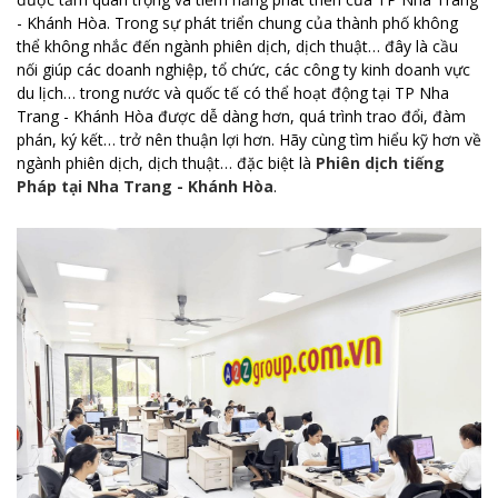
- Khánh Hòa. Trong sự phát triển chung của thành phố không
thể không nhắc đến ngành phiên dịch, dịch thuật… đây là cầu
nối giúp các doanh nghiệp, tổ chức, các công ty kinh doanh vực
du lịch… trong nước và quốc tế có thể hoạt động tại TP Nha
Trang - Khánh Hòa được dễ dàng hơn, quá trình trao đổi, đàm
phán, ký kết… trở nên thuận lợi hơn. Hãy cùng tìm hiểu kỹ hơn về
ngành phiên dịch, dịch thuật… đặc biệt là
Phiên dịch tiếng
Pháp tại Nha Trang - Khánh Hòa
.