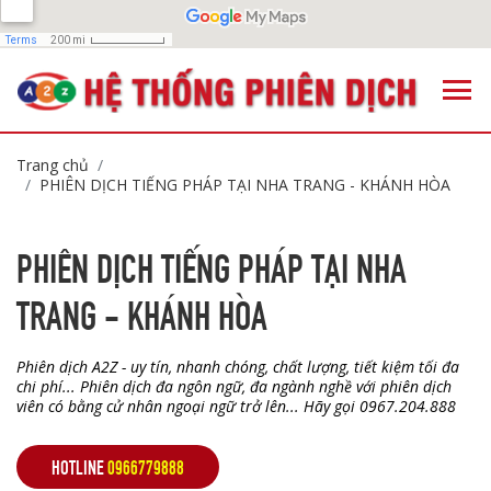
Trang chủ
PHIÊN DỊCH TIẾNG PHÁP TẠI NHA TRANG - KHÁNH HÒA
PHIÊN DỊCH TIẾNG PHÁP TẠI NHA
TRANG - KHÁNH HÒA
Phiên dịch A2Z - uy tín, nhanh chóng, chất lượng, tiết kiệm tối đa
chi phí... Phiên dịch đa ngôn ngữ, đa ngành nghề với phiên dịch
viên có bằng cử nhân ngoại ngữ trở lên... Hãy gọi 0967.204.888
HOTLINE
0966779888