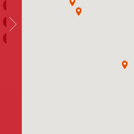
BẮC GIANG
0967.204.888
HƯNG YÊN
0967.204.888
H
PHÚ THỌ
0967.204.888
THÁI NGUYÊN
0967.204.888
NA
BẮC NINH
0967.204.888
TUYÊN QUANG
0967.204.888
HẢ