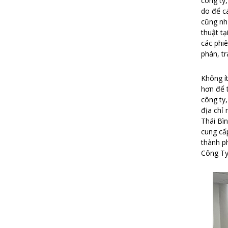
công ty,
do để cá
cũng như
thuật tạ
các phi
phán, tr
Không ít
hơn để 
công ty,
địa chỉ 
Thái Bìn
cung cấp
thành ph
Công Ty