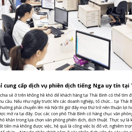
ỉ cung cấp dịch vụ phiên dịch tiếng Nga uy tín tại 
chia sẻ ở trên không hề khó để khách hàng tại Thái Bình có thể tìm 
hu cầu. Nếu như ngày trước khi các doanh nghiệp, tổ chức… tại Thái B
hường phải chuyển lên Hà Nội thì giờ đây mọi thứ trở nên thuận lợi h
ược mở ra tại đây. Dọc các con phố Thái Bình có hàng chục văn phòng
ó khăn trong lựa chọn văn phòng phiên dịch, dịch thuật. Thực sự là k
ất tiền mà không được việc, hệ quả là công việc bị đổ vỡ, nghiêm tr