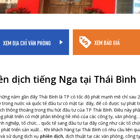
XEM ĐỊA CHỈ VĂN PHÒNG
XEM BÁO GIÁ
ên dịch tiếng Nga tại Thái Bình
hững năm gần đây Thái Bình là TP có tốc độ phát mạnh mẽ chỉ sau 2
 trong nước và quốc tế đầu tư có mặt tại đây, để có được sự phát tr
ách thông thoáng trong thu hút đầu tư của TP Thái Bình. Điều này ph
g phát triển có một phần không hề nhỏ của các công ty, văn phòng… p
nh nghiệp, tổ chức… quốc tế sang đầu tư tại đây cũng như các tổ ch
 phát triển sản xuất… Khi khách hàng tại Thái Bình có nhu cầu liên q
m và sử dụng dịch vụ
phiên dịch
, dịch thuật tại các văn phòng, công t