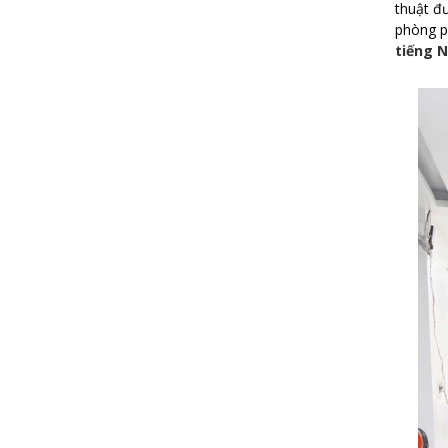
thuật đ
phòng ph
tiếng N