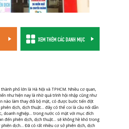
XEM THÊM CÁC DANH MỤC
 thành phố lớn là Hà Nội và TPHCM. Nhiều cơ quan,
iển như hiện nay là nhờ quá trình hội nhập cũng như
ần nào làm thay đổi bộ mặt, có được bước tiến đột
hiên dịch, dịch thuật… đây có thể coi là cầu nối dẫn
ức, doanh nghiệp… trong nước có mặt với mục đích
uan đến phiên dịch, dịch thuật… sẽ không hề khó trong
y phiên dịch… Đã có rất nhiều cơ sở phiên dịch, dịch