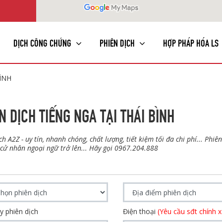
DỊCH CÔNG CHỨNG
PHIÊN DỊCH
HỢP PHÁP HÓA LS
ÌNH
N DỊCH TIẾNG NGA TẠI THÁI BÌNH
ch A2Z - uy tín, nhanh chóng, chất lượng, tiết kiệm tối đa chi phí... Phi
cử nhân ngoại ngữ trở lên... Hãy gọi 0967.204.888
y phiên dịch
Điện thoại
(Yêu cầu sđt chính x