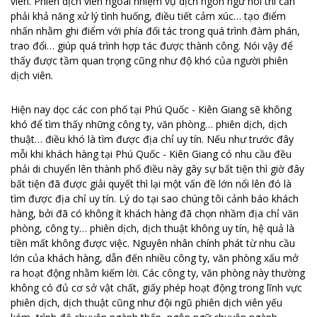
viên. Phiên dịch viên ngoài nhiệm vụ dịch ngôn ngữ nói thì cần
phải khả năng xử lý tình huống, điều tiết cảm xúc… tạo điểm
nhấn nhằm ghi điểm với phía đối tác trong quá trình đàm phán,
trao đổi… giúp quá trình hợp tác được thành công. Nói vậy để
thấy được tầm quan trọng cũng như độ khó của người phiên
dịch viên.
Hiện nay dọc các con phố tại Phú Quốc - Kiên Giang sẽ không
khó để tìm thấy những công ty, văn phòng… phiên dịch, dịch
thuật… điều khó là tìm được địa chỉ uy tín. Nếu như trước đây
mỗi khi khách hàng tại Phú Quốc - Kiên Giang có nhu cầu đều
phải di chuyển lên thành phố điều này gây sự bất tiện thì giờ đây
bất tiện đã được giải quyết thì lại một vấn đề lớn nổi lên đó là
tìm được địa chỉ uy tín. Lý do tại sao chúng tôi cảnh báo khách
hàng, bởi đã có không ít khách hàng đã chọn nhầm địa chỉ văn
phòng, công ty… phiên dịch, dịch thuật không uy tín, hệ quả là
tiền mất không được việc. Nguyên nhân chính phát từ nhu cầu
lớn của khách hàng, dẫn đến nhiều công ty, văn phòng xấu mở
ra hoạt động nhằm kiếm lời. Các công ty, văn phòng này thường
không có đủ cơ sở vật chất, giấy phép hoạt động trong lĩnh vực
phiên dịch, dịch thuật cũng như đội ngũ phiên dịch viên yếu