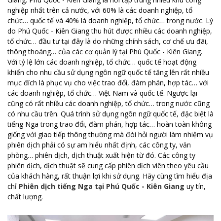
nghiệp nhất trên cả nước, với 60% là các doanh nghiệp, tổ
chức… quốc tế và 40% là doanh nghiệp, tổ chức… trong nước. Lý
do Phú Quốc - Kiên Giang thu hút được nhiều các doanh nghiệp,
tổ chức… đầu tư tại đây là do những chính sách, cơ chế ưu đãi,
thông thoáng… của các cơ quản lý tại Phú Quốc - Kiên Giang.
Với tỷ lệ lớn các doanh nghiệp, tổ chức… quốc tế hoạt động
khiến cho nhu cầu sử dụng ngôn ngữ quốc tế tăng lên rất nhiều
mục đích là phục vụ cho việc trao đổi, đàm phán, hợp tác… với
các doanh nghiệp, tổ chức… Việt Nam và quốc tế. Ngược lại
cũng có rất nhiều các doanh nghiệp, tổ chức… trong nước cũng
có nhu cầu trên. Quá trình sử dụng ngôn ngữ quốc tế, đặc biệt là
tiếng Nga trong trao đổi, đàm phán, hợp tác… hoàn toàn không
giống với giao tiếp thông thường mà đòi hỏi người làm nhiệm vụ
phiên dịch phải có sự am hiểu nhất định, các công ty, văn
phòng… phiên dịch, dịch thuật xuất hiện từ đó. Các công ty
phiên dịch, dịch thuật sẽ cung cấp phiên dịch viên theo yêu cầu
của khách hàng, rất thuận lợi khi sử dụng. Hãy cùng tìm hiểu địa
chỉ
Phiên dịch tiếng Nga tại Phú Quốc - Kiên Giang
uy tín,
chất lượng.