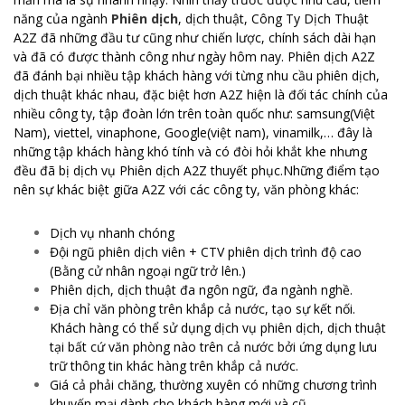
năng của ngành
Phiên dịch
, dịch thuật, Công Ty Dịch Thuật
A2Z đã những đầu tư cũng như chiến lược, chính sách dài hạn
và đã có được thành công như ngày hôm nay. Phiên dịch A2Z
đã đánh bại nhiều tập khách hàng với từng nhu cầu phiên dịch,
dịch thuật khác nhau, đặc biệt hơn A2Z hiện là đối tác chính của
nhiều công ty, tập đoàn lớn trên toàn quốc như: samsung(Việt
Nam), viettel, vinaphone, Google(việt nam), vinamilk,… đây là
những tập khách hàng khó tính và có đòi hỏi khắt khe nhưng
đều đã bị dịch vụ Phiên dịch A2Z thuyết phục.Những điểm tạo
nên sự khác biệt giữa A2Z với các công ty, văn phòng khác:
Dịch vụ nhanh chóng
Đội ngũ phiên dịch viên + CTV phiên dịch trình độ cao
(Bằng cử nhân ngoại ngữ trở lên.)
Phiên dịch, dịch thuật đa ngôn ngữ, đa ngành nghề.
Địa chỉ văn phòng trên khắp cả nước, tạo sự kết nối.
Khách hàng có thể sử dụng dịch vụ phiên dịch, dịch thuật
tại bất cứ văn phòng nào trên cả nước bởi ứng dụng lưu
trữ thông tin khác hàng trên khắp cả nước.
Giá cả phải chăng, thường xuyên có những chương trình
khuyến mại dành cho khách hàng mới và cũ.