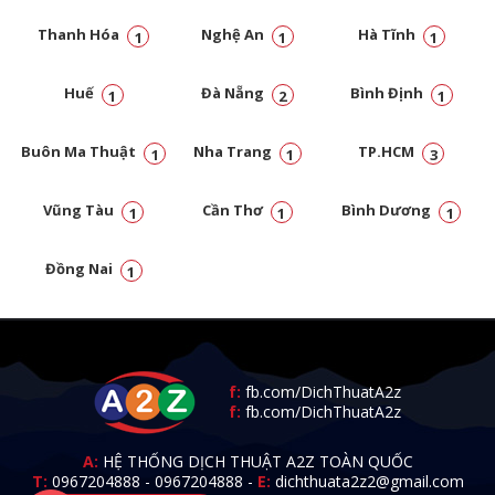
Thanh Hóa
Nghệ An
Hà Tĩnh
1
1
1
Huế
Đà Nẵng
Bình Định
1
2
1
Buôn Ma Thuật
Nha Trang
TP.HCM
1
1
3
Vũng Tàu
Cần Thơ
Bình Dương
1
1
1
Đồng Nai
1
f:
fb.com/DichThuatA2z
f:
fb.com/DichThuatA2z
A:
HỆ THỐNG DỊCH THUẬT A2Z TOÀN QUỐC
T:
0967204888
-
0967204888
-
E:
dichthuata2z2@gmail.com