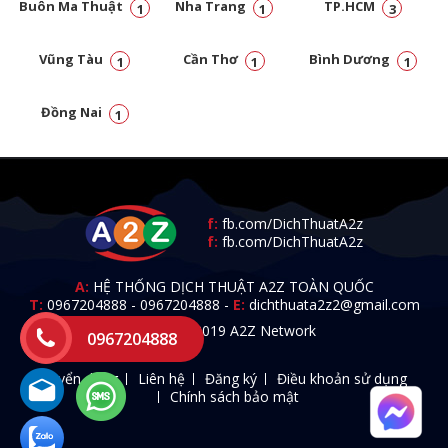
Buôn Ma Thuật
Nha Trang
TP.HCM
1
1
3
Vũng Tàu
Cần Thơ
Bình Dương
1
1
1
Đồng Nai
1
f:
fb.com/DichThuatA2z
f:
fb.com/DichThuatA2z
A:
HỆ THỐNG DỊCH THUẬT A2Z TOÀN QUỐC
T:
0967204888
-
0967204888
-
E:
dichthuata2z2@gmail.com
© 2009 - 2019 A2Z Network
0967204888
Tuyển dụng
Liên hệ
Đăng ký
Điều khoản sử dụng
Chính sách bảo mật