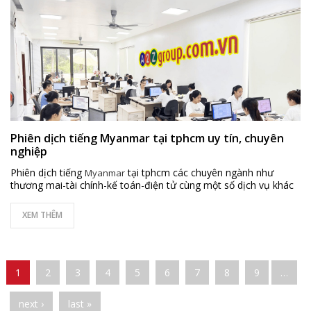
Phiên dịch tiếng Myanmar tại tphcm uy tín, chuyên
nghiệp
Phiên dịch tiếng
tại tphcm các chuyên ngành như
Myanmar
thương mai-tài chính-kế toán-điện tử cùng một số dịch vụ khác
XEM THÊM
Pages
1
2
3
4
5
6
7
8
9
…
next ›
last »