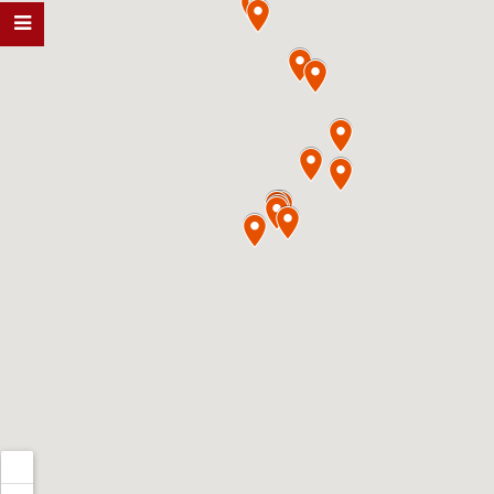
BẮC GIANG
0967.204.888
HƯNG YÊN
0967.204.888
HÀ N
PHÚ THỌ
0967.204.888
THÁI NGUYÊN
0967.204.888
NAM Đ
BẮC NINH
0967.204.888
TUYÊN QUANG
0967.204.888
HẢI DƯ