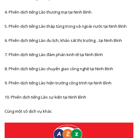
4. Phiên dịch tiếng Lào
thương mại tại Ninh Bình
5. Phiên dịch tiếng Lào
tháp tùng trong và ngoài nước tại Ninh Bình
6. Phiên dịch tiếng Lào
du lịch, khảo sát thị trường…tại Ninh Bình
7. Phiên dịch tiếng Lào
đàm phán kinh tế tại Ninh Bình
8. Phiên dịch tiếng Lào
chuyển giao công nghệ tại Ninh Bình
9. Phiên dịch tiếng Lào
hiện trường công trình tại Ninh Bình
10. Phiên dịch tiếng Lào
sự kiện tại Ninh Bình
Cùng một số dịch vụ khác