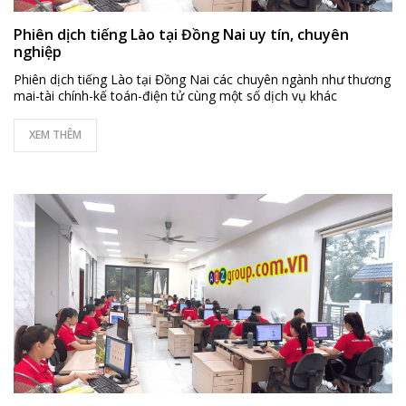
Phiên dịch tiếng Lào tại Đồng Nai uy tín, chuyên
nghiệp
Phiên dịch tiếng Lào tại Đồng Nai các chuyên ngành như thương
mai-tài chính-kế toán-điện tử cùng một số dịch vụ khác
XEM THÊM