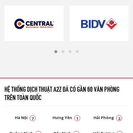
HỆ THỐNG DỊCH THUẬT A2Z ĐÃ CÓ GẦN 60 VĂN PHÒNG
TRÊN TOÀN QUỐC
Hà Nội
Hưng Yên
Hải Phòng
7
1
2