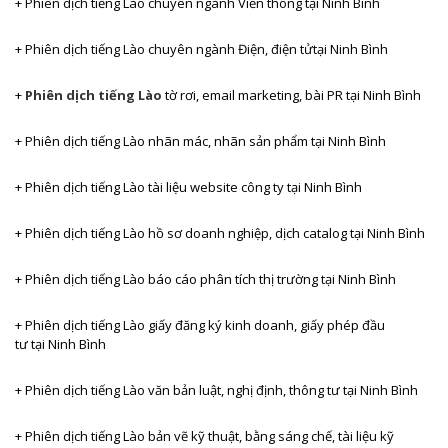
+ Phiên dịch tiếng Lào
chuyên ngành Viễn thông tại Ninh Bình
+ Phiên dịch tiếng Lào
chuyên ngành Điện, điện tửtại Ninh Bình
+
Phiên dịch tiếng Lào
tờ rơi, email marketing, bài PR
tại
Ninh Bình
+ Phiên dịch tiếng Lào
nhãn mác, nhãn sản phẩm tại Ninh Bình
+ Phiên dịch tiếng Lào
tài liệu website công ty tại Ninh Bình
+ Phiên dịch tiếng Lào
hồ sơ doanh nghiệp, dịch catalog tại Ninh Bình
+ Phiên dịch tiếng Lào
báo cáo phân tích thị trường tại Ninh Bình
+ Phiên dịch tiếng Lào
giấy đăng ký kinh doanh, giấy phép đầu
tư tại Ninh Bình
+ Phiên dịch tiếng Lào
văn bản luật, nghị định, thông tư tại Ninh Bình
+ Phiên dịch tiếng Lào
bản vẽ kỹ thuật, bằng sáng chế, tài liệu kỹ