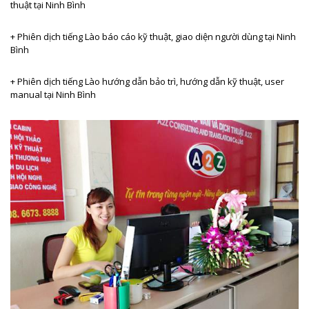
thuật tại Ninh Bình
+ Phiên dịch tiếng Lào
báo cáo kỹ thuật, giao diện người dùng tại Ninh
Bình
+ Phiên dịch tiếng Lào
hướng dẫn bảo trì, hướng dẫn kỹ thuật, user
manual tại Ninh Bình