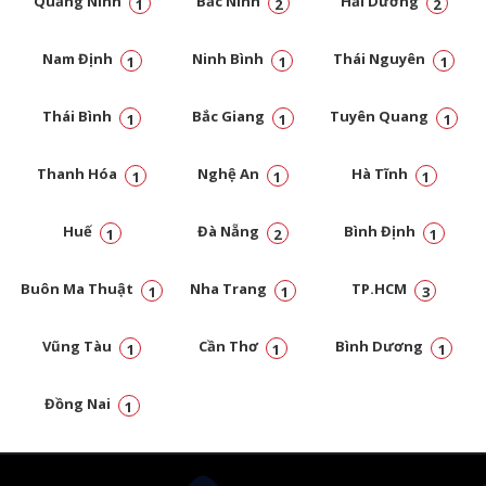
Quảng Ninh
Bắc Ninh
Hải Dương
1
2
2
Nam Định
Ninh Bình
Thái Nguyên
1
1
1
Thái Bình
Bắc Giang
Tuyên Quang
1
1
1
Thanh Hóa
Nghệ An
Hà Tĩnh
1
1
1
Huế
Đà Nẵng
Bình Định
1
2
1
Buôn Ma Thuật
Nha Trang
TP.HCM
1
1
3
Vũng Tàu
Cần Thơ
Bình Dương
1
1
1
Đồng Nai
1