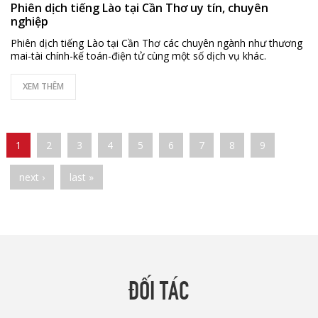
Phiên dịch tiếng Lào tại Cần Thơ uy tín, chuyên
nghiệp
Phiên dịch tiếng Lào tại Cần Thơ các chuyên ngành như thương
mai-tài chính-kế toán-điện tử cùng một số dịch vụ khác.
XEM THÊM
Pages
1
2
3
4
5
6
7
8
9
next ›
last »
ĐỐI TÁC