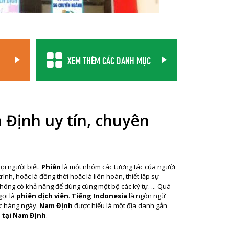
XEM THÊM CÁC DANH MỤC
 Định uy tín, chuyên
ọi người biết.
Phiên
là một nhóm các tương tác của người
rình, hoặc là đồng thời hoặc là liên hoàn, thiết lập sự
hông có khả năng để dùng cùng một bộ các ký tự. ... Quá
gọi là
phiên dịch viên
.
Tiếng Indonesia
là ngôn ngữ
ệc hàng ngày.
Nam Định
được hiểu là một địa danh gắn
 tại Nam Định
.