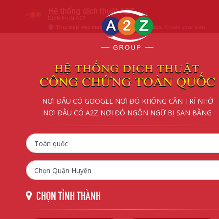
NƠI ĐÂU CÓ GOOGLE NƠI ĐÓ KHÔNG CẦN TRÍ NHỚ
NƠI ĐÂU CÓ A2Z NƠI ĐÓ NGÔN NGỮ BỊ SAN BẰNG
CHỌN TỈNH THÀNH