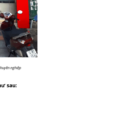
chuyên nghiệp
hư sau: