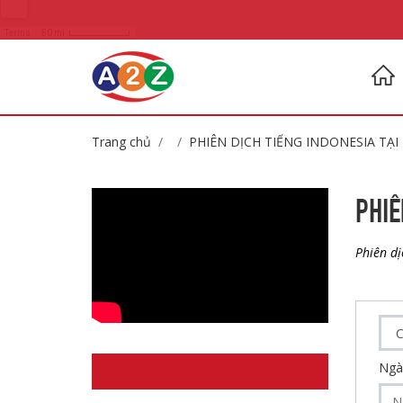
Trang chủ
PHIÊN DỊCH TIẾNG INDONESIA TẠI
PHIÊ
Phiên dị
Ngà