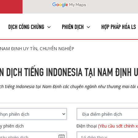
DỊCH CÔNG CHỨNG
PHIÊN DỊCH
HỢP PHÁP HÓA LS
 NAM ĐỊNH UY TÍN, CHUYÊN NGHIỆP
N DỊCH TIẾNG INDONESIA TẠI NAM ĐỊNH 
ch tiếng Indonesia tại Nam Định các chuyên ngành như thương mai-tài c
y phiên dịch
Điện thoại
(Yêu cầu sđt chính x