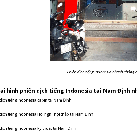
Phiên dịch tiếng Indonesia nhanh chóng 
oại hình phiên dịch tiếng Indonesia tại Nam Định n
dịch tiếng Indonesia
cabin tại Nam Định
dịch tiếng Indonesia
Hội nghị, hội thảo tại Nam Định
dịch tiếng Indonesia
kỹ thuật tại Nam Định