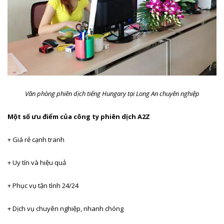
Văn phòng phiên dịch tiếng Hungary tại Long An chuyên nghiệp
Một số ưu điểm của công ty phiên dịch A2Z
+ Giá rẻ cạnh tranh
+ Uy tín và hiệu quả
+ Phục vụ tận tình 24/24
+ Dịch vụ chuyên nghiệp, nhanh chóng