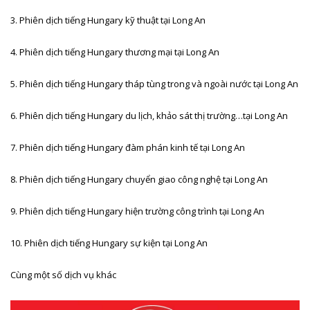
3. Phiên dịch tiếng Hungary
kỹ thuật tại Long An
4. Phiên dịch tiếng Hungary
thương mại tại Long An
5. Phiên dịch tiếng Hungary
tháp tùng trong và ngoài nước tại Long An
6. Phiên dịch tiếng Hungary
du lịch, khảo sát thị trường…tại Long An
7. Phiên dịch tiếng Hungary
đàm phán kinh tế tại Long An
8. Phiên dịch tiếng Hungary
chuyển giao công nghệ tại Long An
9. Phiên dịch tiếng Hungary
hiện trường công trình tại Long An
10. Phiên dịch tiếng Hungary
sự kiện tại Long An
Cùng một số dịch vụ khác