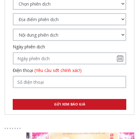
Ngày phiên dịch
Điện thoại
(Yêu cầu sđt chính xác!)
,
,
,
,
,
,
,