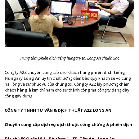
Trung tâm phiên dịch tiếng hungary tại Long An chuẩn xác
Công ty A2Z chuyên cung cấp cho khách hàng
phiên dịch tiếng
Hungary Long An
uy tín chất lượng đảm bảo quý khách sẽ vô cùng
hài lòng về sự phục vụ của chúng tôi. Công ty A2Z lấy phương châm
khách hàng là kim chỉ nam cho sự thành công mà công ty đang dày
công gây dựng.
CÔNG TY TNHH TƯ VẤN & DỊCH THUẬT A2Z LONG AN
Chuyên cung cấp dịch vụ dịch thuật công chứng & phiên dịch
Địa chỉ: 59 Quốc Lộ 1 - Phường 1 - TP. Tân An - Long An