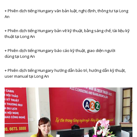
+ Phiên dịch tiếng Hungary
văn bản luật, nghị định, thông tư tại Long
An
+ Phiên dịch tiếng Hungary
bản vẽ kỹ thuật, bằng sáng chế, tài liệu kỹ
thuật tại Long An
+ Phiên dịch tiếng Hungary
báo cáo kỹ thuật, giao diện người
dùng tại Long An
+ Phiên dịch tiếng Hungary
hướng dẫn bảo trì, hướng dẫn kỹ thuật,
user manual tại Long An