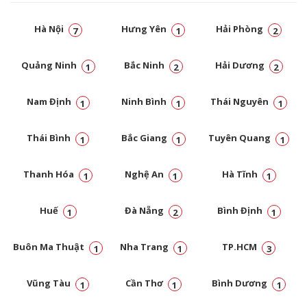
Hà Nội
Hưng Yên
Hải Phòng
7
1
2
Quảng Ninh
Bắc Ninh
Hải Dương
1
2
2
Nam Định
Ninh Bình
Thái Nguyên
1
1
1
Thái Bình
Bắc Giang
Tuyên Quang
1
1
1
Thanh Hóa
Nghệ An
Hà Tĩnh
1
1
1
Huế
Đà Nẵng
Bình Định
1
2
1
Buôn Ma Thuật
Nha Trang
TP.HCM
1
1
3
Vũng Tàu
Cần Thơ
Bình Dương
1
1
1