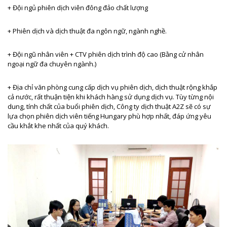
+ Đội ngủ phiên dịch viên đông đảo chất lượng
+ Phiên dịch và dịch thuật đa ngôn ngữ, ngành nghề.
+ Đội ngũ nhân viên + CTV phiên dịch trình độ cao (Bằng cử nhân
ngoại ngữ đa chuyên ngành.)
+ Địa chỉ văn phòng cung cấp dịch vụ phiên dịch, dịch thuật rộng khắp
cả nước, rất thuận tiện khi khách hàng sử dụng dịch vụ. Tùy từng nội
dung, tính chất của buổi phiên dịch, Công ty dịch thuật A2Z sẽ có sự
lựa chọn phiên dịch viên tiếng Hungary
phù hợp nhất, đáp ứng yêu
cầu khắt khe nhất của quý khách.