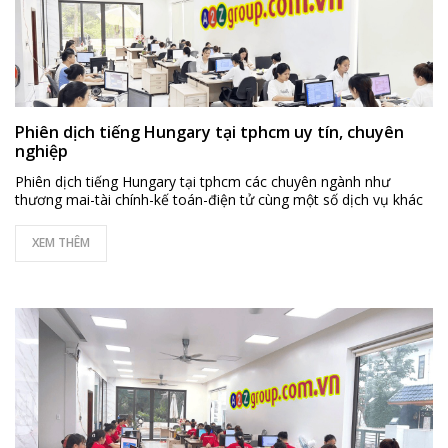
Phiên dịch tiếng Hungary tại tphcm uy tín, chuyên
nghiệp
Phiên dịch tiếng Hungary tại tphcm các chuyên ngành như
thương mai-tài chính-kế toán-điện tử cùng một số dịch vụ khác
XEM THÊM