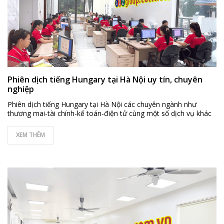
Phiên dịch tiếng Hungary tại Hà Nội uy tín, chuyên
nghiệp
Phiên dịch tiếng Hungary tại Hà Nội các chuyên ngành như
thương mai-tài chính-kế toán-điện tử cùng một số dịch vụ khác
XEM THÊM