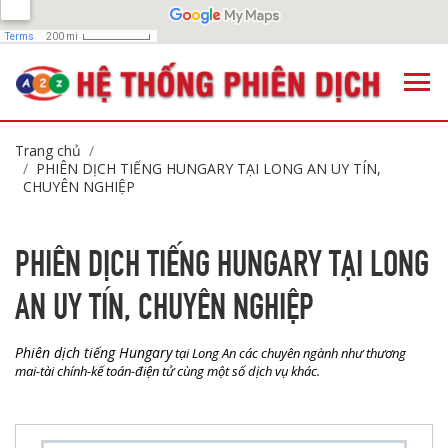
Trang chủ
PHIÊN DỊCH TIẾNG HUNGARY TẠI LONG AN UY TÍN,
CHUYÊN NGHIỆP
PHIÊN DỊCH TIẾNG HUNGARY TẠI LONG
AN UY TÍN, CHUYÊN NGHIỆP
Phiên dịch tiếng Hungary
tại Long An các chuyên ngành như thương
mai-tài chính-kế toán-điện tử cùng một số dịch vụ khác.