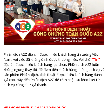
Phiên dịch A2Z địa chỉ được nhiều khách hàng tin tưởng Việt
Nam, với việc đã khẳng định được thương hiệu. Với chữ
“Tín”
đặt lên được nhiều khách hàng lựa chọn, Phiên dịch A2Z luôn
không ngừng thay đổi để đem đến khách hàng những dịch vụ và
sản phẩm
Phiên dịch
, dịch thuật được nhiều khách hàng đánh
giá cao. Hãy đến Phiên dịch A2Z để cảm nhận sự khác biệt từ
dịch vụ cũng như giá thành.
HỆ THỐNG PHIÊN DỊCH A2Z TOÀN QUỐC