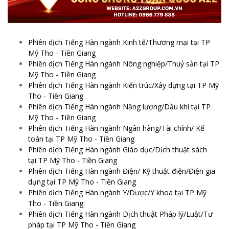
Phiên dịch Tiếng Hàn ngành Kinh tế/Thương mại tại TP
Mỹ Tho - Tiền Giang
Phiên dịch Tiếng Hàn ngành Nông nghiệp/Thuỷ sản tại TP
Mỹ Tho - Tiền Giang
Phiên dịch Tiếng Hàn ngành Kiến trúc/Xây dựng tại TP Mỹ
Tho - Tiền Giang
Phiên dịch Tiếng Hàn ngành Năng lượng/Dầu khí tại TP
Mỹ Tho - Tiền Giang
Phiên dịch Tiếng Hàn ngành Ngân hàng/Tài chính/ Kế
toán tại TP Mỹ Tho - Tiền Giang
Phiên dịch Tiếng Hàn ngành Giáo dục/Dịch thuật sách
tại TP Mỹ Tho - Tiền Giang
Phiên dịch Tiếng Hàn ngành Điện/ Kỹ thuật điện/Điện gia
dụng tại TP Mỹ Tho - Tiền Giang
Phiên dịch Tiếng Hàn ngành Y/Dược/Y khoa tại TP Mỹ
Tho - Tiền Giang
Phiên dịch Tiếng Hàn ngành Dịch thuật Pháp lý/Luật/Tư
pháp tại TP Mỹ Tho - Tiền Giang