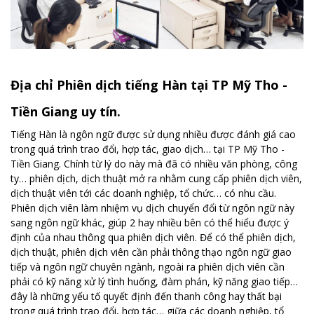
Địa chỉ Phiên dịch tiếng Hàn tại TP Mỹ Tho -
Tiền Giang uy tín.
Tiếng Hàn là ngôn ngữ được sử dụng nhiều được đánh giá cao
trong quá trình trao đổi, hợp tác, giao dịch… tại TP Mỹ Tho -
Tiền Giang. Chính từ lý do này mà đã có nhiều văn phòng, công
ty… phiên dịch, dịch thuật mở ra nhằm cung cấp phiên dịch viên,
dịch thuật viên tới các doanh nghiệp, tổ chức… có nhu cầu.
Phiên dịch viên làm nhiệm vụ dịch chuyển đổi từ ngôn ngữ này
sang ngôn ngữ khác, giúp 2 hay nhiều bên có thể hiểu được ý
định của nhau thông qua phiên dịch viên. Để có thể phiên dịch,
dịch thuật, phiên dịch viên cần phải thông thạo ngôn ngữ giao
tiếp và ngôn ngữ chuyên ngành, ngoài ra phiên dịch viên cần
phải có kỹ năng xử lý tình huống, đàm phán, kỹ năng giao tiếp…
đây là những yếu tố quyết định đến thanh công hay thất bại
trong quá trình trao đổi, hợp tác… giữa các doanh nghiệp, tổ