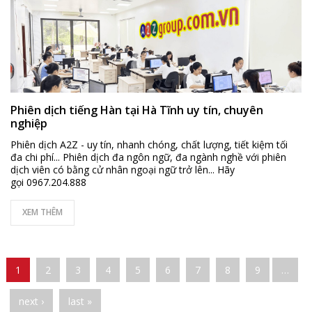
Phiên dịch tiếng Hàn tại Hà Tĩnh uy tín, chuyên
nghiệp
Phiên dịch A2Z - uy tín, nhanh chóng, chất lượng, tiết kiệm tối
đa chi phí... Phiên dịch đa ngôn ngữ, đa ngành nghề với phiên
dịch viên có bằng cử nhân ngoại ngữ trở lên... Hãy
gọi 0967.204.888
XEM THÊM
Pages
1
2
3
4
5
6
7
8
9
…
next ›
last »