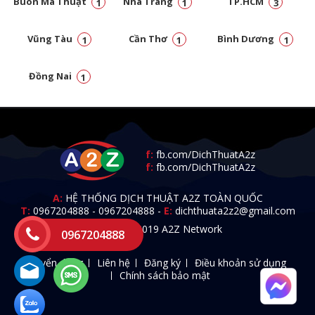
Buôn Ma Thuật
Nha Trang
TP.HCM
1
1
3
Vũng Tàu
Cần Thơ
Bình Dương
1
1
1
Đồng Nai
1
f:
fb.com/DichThuatA2z
f:
fb.com/DichThuatA2z
A:
HỆ THỐNG DỊCH THUẬT A2Z TOÀN QUỐC
T:
0967204888
-
0967204888
-
E:
dichthuata2z2@gmail.com
© 2009 - 2019 A2Z Network
0967204888
Tuyển dụng
Liên hệ
Đăng ký
Điều khoản sử dụng
Chính sách bảo mật