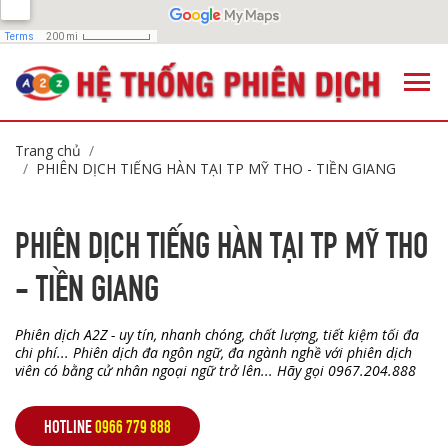
Trang chủ
PHIÊN DỊCH TIẾNG HÀN TẠI TP MỸ THO - TIỀN GIANG
PHIÊN DỊCH TIẾNG HÀN TẠI TP MỸ THO
- TIỀN GIANG
Phiên dịch A2Z - uy tín, nhanh chóng, chất lượng, tiết kiệm tối đa
chi phí... Phiên dịch đa ngôn ngữ, đa ngành nghề với phiên dịch
viên có bằng cử nhân ngoại ngữ trở lên... Hãy gọi 0967.204.888
HOTLINE
0966 779 888