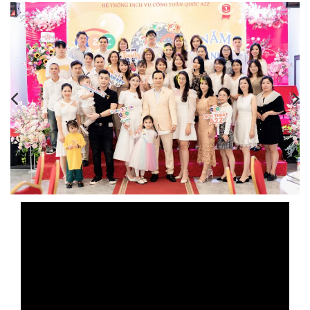
,
,
,
,
,
,
,