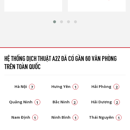
HỆ THỐNG DỊCH THUẬT A2Z ĐÃ CÓ GẦN 60 VĂN PHÒNG
TRÊN TOÀN QUỐC
Hà Nội
Hưng Yên
Hải Phòng
7
1
2
Quảng Ninh
Bắc Ninh
Hải Dương
1
2
2
Nam Định
Ninh Bình
Thái Nguyên
1
1
1