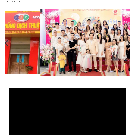
,
,
,
,
,
,
,