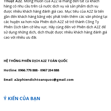
Thuật A2Z
. Mong muốn của A2Z là mang đến tất cả khách
hàng có nhu cầu trên cả nước dịch vụ và sản phẩm dịch vụ
được nhiều khách hàng đánh giá cao. Mục tiêu của A2Z là tiến
gần đến khách hàng bằng việc phát triển thêm các văn phòng tại
các huyện xa hơn nữa Phiên dịch A2Z sẽ trở thành Công Ty
Phiên Dịch tâm cỡ khu vực. Hãy cùng đến vớ Phiên dịch A2Z để
sử dụng những dịch, dịch thuật được nhiều khách hàng đánh giá
cao với nhiều ưu đãi.
HỆ THỐNG PHIÊN DỊCH A2Z TOÀN QUỐC
Hotline: 0966.779.888 - 0967 204 888
Email: a2zphiendichtoanquoc@gmail.com
Ý KIẾN CỦA BẠN