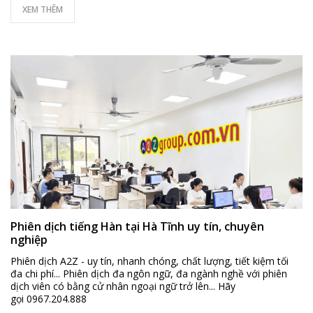
XEM THÊM
Phiên dịch tiếng Hàn tại Hà Tĩnh uy tín, chuyên
nghiệp
Phiên dịch A2Z - uy tín, nhanh chóng, chất lượng, tiết kiệm tối
đa chi phí... Phiên dịch đa ngôn ngữ, đa ngành nghề với phiên
dịch viên có bằng cử nhân ngoại ngữ trở lên... Hãy
gọi 0967.204.888