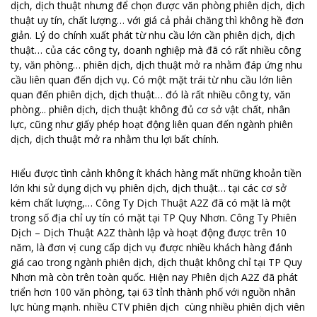
dịch, dịch thuật nhưng để chọn được văn phòng phiên dịch, dịch
thuật uy tín, chất lượng… với giá cả phải chăng thì không hề đơn
giản. Lý do chính xuất phát từ nhu cầu lớn cần phiên dịch, dịch
thuật… của các công ty, doanh nghiệp mà đã có rất nhiều công
ty, văn phòng… phiên dịch, dịch thuật mở ra nhằm đáp ứng nhu
cầu liên quan đến dịch vụ. Có một mặt trái từ nhu cầu lớn liên
quan đến phiên dịch, dịch thuật… đó là rất nhiều công ty, văn
phòng... phiên dịch, dịch thuật không đủ cơ sở vật chất, nhân
lực, cũng như giấy phép hoạt động liên quan đến ngành phiên
dịch, dịch thuật mở ra nhằm thu lợi bất chính.
Hiểu được tình cảnh không ít khách hàng mất những khoản tiền
lớn khi sử dụng dịch vụ phiên dịch, dịch thuật… tại các cơ sở
kém chất lượng,… Công Ty Dịch Thuật A2Z đã có mặt là một
trong số địa chỉ uy tín có mặt tại TP Quy Nhơn. Công Ty Phiên
Dịch – Dịch Thuật A2Z thành lập và hoạt động được trên 10
năm, là đơn vị cung cấp dịch vụ được nhiều khách hàng đánh
giá cao trong ngành phiên dịch, dịch thuật không chỉ tại TP Quy
Nhơn mà còn trên toàn quốc. Hiện nay Phiên dịch A2Z đã phát
triển hơn 100 văn phòng, tại 63 tỉnh thành phố với nguồn nhân
lực hùng mạnh. nhiều CTV phiên dịch cùng nhiều phiên dịch viên