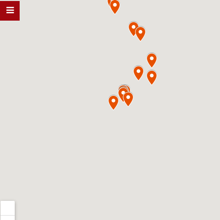
BẮC GIANG
0967.204.888
HƯNG YÊN
0967.204.888
HÀ N
PHÚ THỌ
0967.204.888
THÁI NGUYÊN
0967.204.888
NAM Đ
BẮC NINH
0967.204.888
TUYÊN QUANG
0967.204.888
HẢI DƯ