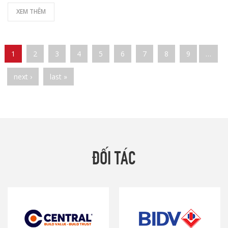
XEM THÊM
Pages
1
2
3
4
5
6
7
8
9
…
next ›
last »
ĐỐI TÁC