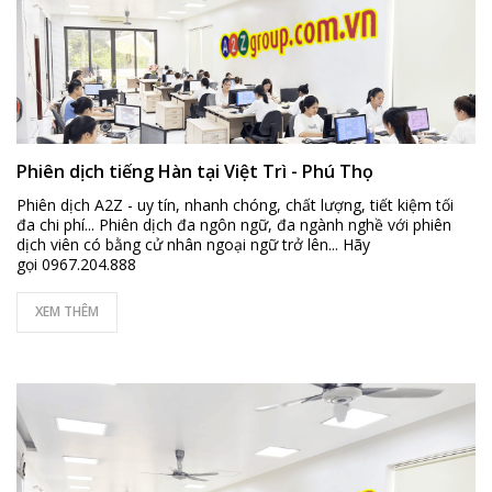
Phiên dịch tiếng Hàn tại Việt Trì - Phú Thọ
Phiên dịch A2Z - uy tín, nhanh chóng, chất lượng, tiết kiệm tối
đa chi phí... Phiên dịch đa ngôn ngữ, đa ngành nghề với phiên
dịch viên có bằng cử nhân ngoại ngữ trở lên... Hãy
gọi 0967.204.888
XEM THÊM