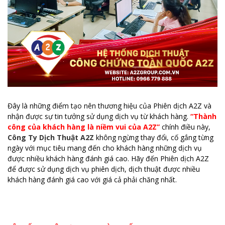
Đây là những điểm tạo nên thương hiệu của Phiên dịch A2Z và
nhận được sự tin tưởng sử dụng dịch vụ từ khách hàng.
“Thành
công của khách hàng là niềm vui của A2Z”
chính điều này,
Công Ty Dịch Thuật A2Z
không ngừng thay đổi, cố gắng từng
ngày với mục tiêu mang đến cho khách hàng những dịch vụ
được nhiều khách hàng đánh giá cao. Hãy đến Phiên dịch A2Z
để được sử dụng dịch vụ phiên dịch, dịch thuật được nhiều
khách hàng đánh giá cao với giá cả phải chăng nhất.