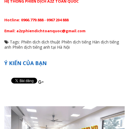
HỆ THỐNG PHIÊN DỊCH A2Z TOÀN QUỐC
Hotline: 0966.779.888 - 0967 204 888
Email: a2zphiendichtoanquoc@gmail.com
Tags:
Phiên dịch
dịch thuật
Phiên dịch tiếng Hàn
dịch tiếng
anh
Phiên dịch tiếng anh tại Hà Nội
Ý KIẾN CỦA BẠN