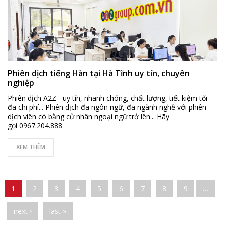
Phiên dịch tiếng Hàn tại Hà Tĩnh uy tín, chuyên
nghiệp
Phiên dịch A2Z - uy tín, nhanh chóng, chất lượng, tiết kiệm tối
đa chi phí... Phiên dịch đa ngôn ngữ, đa ngành nghề với phiên
dịch viên có bằng cử nhân ngoại ngữ trở lên... Hãy
gọi 0967.204.888
XEM THÊM
Pages
1
2
3
4
5
6
7
8
9
…
next ›
last »