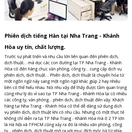
Phiên dịch tiếng Hàn tại Nha Trang - Khánh
Hòa uy tín, chất lượng.
Trước sự phát triển và nhu cầu lớn liên quan đến phiên dịch,
dịch thuật… mà dọc các con đường tại TP Nha Trang - Khánh
Hòa có đến hàng chục văn phòng, công ty… cung cấp dịch vụ
phiên dịch, dịch thuật… Phiên dịch, dịch thuật là chuyển hóa từ
một ngôn ngữ này sang một ngôn ngữ khác giúp 2 hay nhiều
bên có thể hiểu nhau. Nói nhu vậy để thấy được tầm quan trọng
cũng như lý do vì sao tại TP Nha Trang - Khánh Hòa lại có nhiều
các công ty, văn phòng… phiên dịch, dịch thuật đến vậy. Khách
hàng tại Nha Trang - Khánh Hòa có thể dễ dàng sử dụng dịch
vụ phiên dịch, dịch thuật khi có nhu cầu. Nhưng có một thực tế
không chỉ diễn ra tại TP Nha Trang - Khánh Hòa mà ở 2 TP lớn
là Hà Nội và TPHCM cũng xảy ra đó là nhiều văn phòng, công
ty… phiên dịch, dịch thuật mở ra với mục đích móc túi từ phía