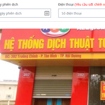
y phiên dịch
Điện thoại
(Yêu cầu sđt chính x
,
,
,
,
,