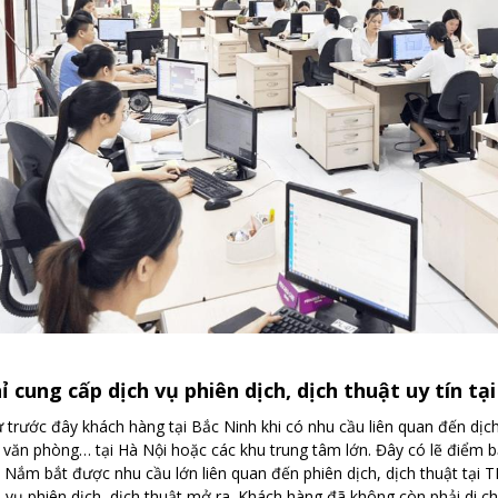
ỉ cung cấp dịch vụ phiên dịch, dịch thuật uy tín tạ
trước đây khách hàng tại Bắc Ninh khi có nhu cầu liên quan đến dịch
 văn phòng… tại Hà Nội hoặc các khu trung tâm lớn. Đây có lẽ điểm bất
 Nắm bắt được nhu cầu lớn liên quan đến phiên dịch, dịch thuật tại 
 vụ phiên dịch, dịch thuật mở ra. Khách hàng đã không còn phải di ch