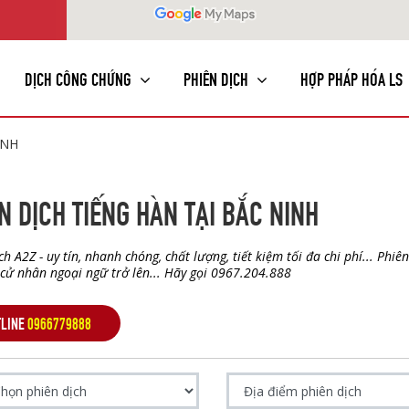
DỊCH CÔNG CHỨNG
PHIÊN DỊCH
HỢP PHÁP HÓA LS
INH
N DỊCH TIẾNG HÀN TẠI BẮC NINH
ch A2Z - uy tín, nhanh chóng, chất lượng, tiết kiệm tối đa chi phí... Phi
cử nhân ngoại ngữ trở lên... Hãy gọi 0967.204.888
TLINE
0966779888