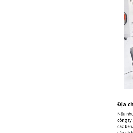
Địa ch
Nếu như 
công ty,
các bên.
cấp dịch