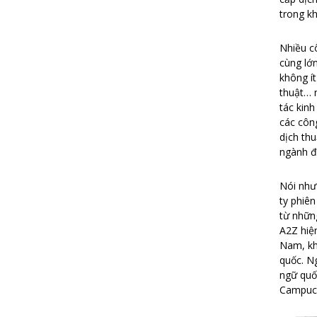
trong kh
Nhiều cô
cùng lớn
không ít
thuật… 
tác kin
các công
dịch th
ngành đ
Nói như 
ty phiên
từ những
A2Z hiệ
Nam, kh
quốc. Ng
ngữ quố
Campuch