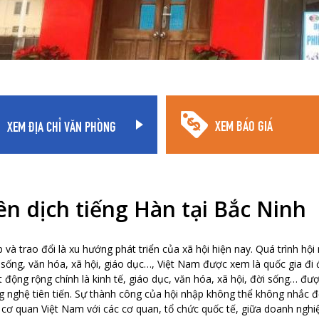
XEM ĐỊA CHỈ VĂN PHÒNG
XEM BÁO GIÁ
ên dịch tiếng Hàn tại Bắc Ninh
 và trao đổi là xu hướng phát triển của xã hội hiện nay. Quá trình hội
sống, văn hóa, xã hội, giáo dục…, Việt Nam được xem là quốc gia đi đ
động rộng chính là kinh tế, giáo dục, văn hóa, xã hội, đời sống… đư
 nghệ tiên tiến. Sự thành công của hội nhập không thể không nhắc đế
a cơ quan Việt Nam với các cơ quan, tổ chức quốc tế, giữa doanh ngh