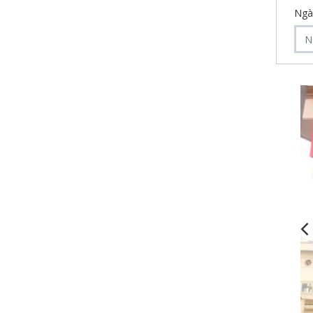
Ngà
,
,