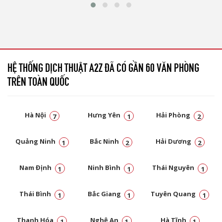
HỆ THỐNG DỊCH THUẬT A2Z ĐÃ CÓ GẦN 60 VĂN PHÒNG
TRÊN TOÀN QUỐC
Hà Nội
Hưng Yên
Hải Phòng
7
1
2
Quảng Ninh
Bắc Ninh
Hải Dương
1
2
2
Nam Định
Ninh Bình
Thái Nguyên
1
1
1
Thái Bình
Bắc Giang
Tuyên Quang
1
1
1
Thanh Hóa
Nghệ An
Hà Tĩnh
1
1
1