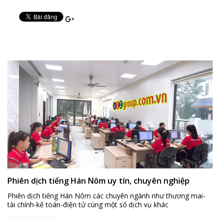
Phiên dịch tiếng Hán Nôm uy tín, chuyên nghiệp
Phiên dịch tiếng Hán Nôm các chuyên ngành như thương mai-
tài chính-kế toán-điện tử cùng một số dịch vụ khác