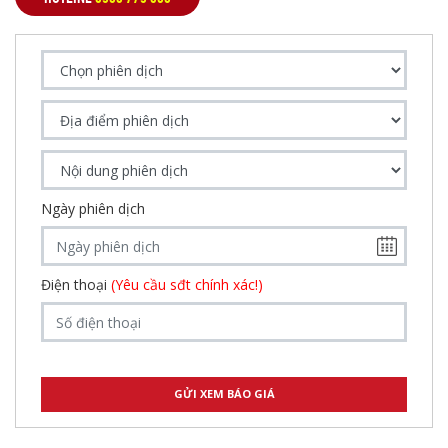
Ngày phiên dịch
Điện thoại
(Yêu cầu sđt chính xác!)