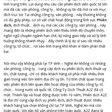
tình trạng trên. Lợi dụng nhu cầu cần phiên dịch viên quốc tế lớn
mà đã các văn phòng, công ty… không uy tín đã mở ra với mục
đích trục lợi. Tại những công ty, văn phòng… này thường không
có đủ giấy phép, cơ sở vật chất hoạt động trong lĩnh vực
Phiên
dịch
, dịch thuật… dịch vụ mà các các công ty, văn phòng… này
mang đến là những phiên dịch viên thiếu trình độ chuyên môn,
ngôn ngữ chuyên ngành hạn chế, kỹ năng giao tiếp và xử lý tình
huống không nhanh nhạy… đây chính là lý do vì sao rất nhiều
công ty, tổ chức… rơi vào tình trạng khó khăn vì đàm phán thất
bại.
Nói như vậy không phải tại TP Vinh – Nghệ An không có những
văn phòng, công ty… cung cấp dịch vụ phiên dịch, dịch thuật uy
tín, chất lượng…chỉ có điều khách hàng sẽ phải mất nhiều thời
gian trong việc tìm kiếm địa chỉ uy tín. Từ tính chất quan trọng
việc phiên dịch liên quan đến hoạt động của nhiều công ty, tổ
chức… trong nước và quốc tế, Công Ty Dịch Thuật A2Z đã có
mặt. Thành lập và hoạt động được trên 10 năm, Phiên dịch A2Z
là địa chỉ cung cấp dịch vụ phiên dịch, dịch thuật được nhiều
khách hàng lựa chọn không chỉ tại TP Vinh, Nghệ An mà còn
toàn quốc. Với gần 60 văn phòng trên toàn quốc, A2Z đang là