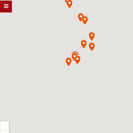
BẮC GIANG
0967.204.888
HƯNG YÊN
0967.204.888
HÀ N
PHÚ THỌ
0967.204.888
THÁI NGUYÊN
0967.204.888
NAM Đ
BẮC NINH
0967.204.888
TUYÊN QUANG
0967.204.888
HẢI DƯ