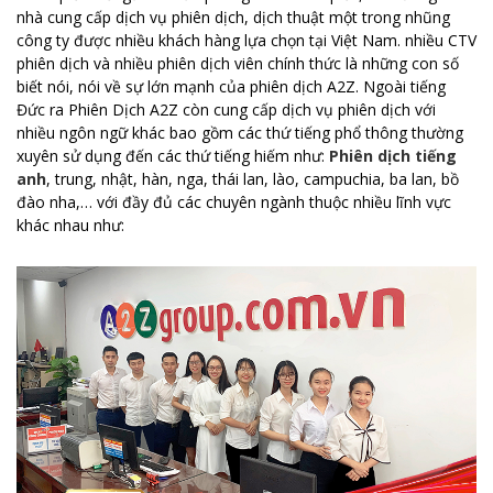
nhà cung cấp dịch vụ phiên dịch, dịch thuật một trong nhũng
công ty được nhiều khách hàng lựa chọn tại Việt Nam. nhiều CTV
phiên dịch và nhiều phiên dịch viên chính thức là những con số
biết nói, nói về sự lớn mạnh của phiên dịch A2Z. Ngoài tiếng
Đức ra Phiên Dịch A2Z còn cung cấp dịch vụ phiên dịch với
nhiều ngôn ngữ khác bao gồm các thứ tiếng phổ thông thường
xuyên sử dụng đến các thứ tiếng hiếm như:
Phiên dịch tiếng
anh
, trung, nhật, hàn, nga, thái lan, lào, campuchia, ba lan, bồ
đào nha,… với đầy đủ các chuyên ngành thuộc nhiều lĩnh vực
khác nhau như: