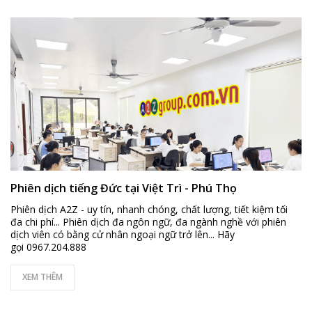
Phiên dịch tiếng Đức tại Việt Trì - Phú Thọ
Phiên dịch A2Z - uy tín, nhanh chóng, chất lượng, tiết kiệm tối
đa chi phí... Phiên dịch đa ngôn ngữ, đa ngành nghề với phiên
dịch viên có bằng cử nhân ngoại ngữ trở lên... Hãy
gọi 0967.204.888
XEM THÊM