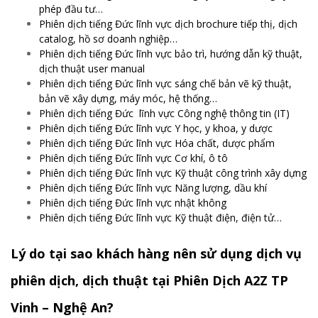
phép đầu tư…
Phiên dịch tiếng Đức lĩnh vực dịch brochure tiếp thị, dịch
catalog, hồ sơ doanh nghiệp…
Phiên dịch tiếng Đức lĩnh vực bảo trì, hướng dẫn kỹ thuật,
dịch thuật user manual
Phiên dịch tiếng Đức lĩnh vực sáng chế bản vẽ kỹ thuật,
bản vẽ xây dựng, máy móc, hệ thống…
Phiên dịch tiếng Đức lĩnh vực Công nghệ thông tin (IT)
Phiên dịch tiếng Đức lĩnh vực Y học, y khoa, y dược
Phiên dịch tiếng Đức lĩnh vực Hóa chất, dược phẩm
Phiên dịch tiếng Đức lĩnh vực Cơ khí, ô tô
Phiên dịch tiếng Đức lĩnh vực Kỹ thuật công trình xây dựng
Phiên dịch tiếng Đức lĩnh vực Năng lượng, dầu khí
Phiên dịch tiếng Đức lĩnh vực nhật không
Phiên dịch tiếng Đức lĩnh vực Kỹ thuật điện, điện tử…
Lý do tại sao khách hàng nên sử dụng dịch vụ
phiên dịch, dịch thuật tại Phiên Dịch A2Z TP
Vinh – Nghệ An?