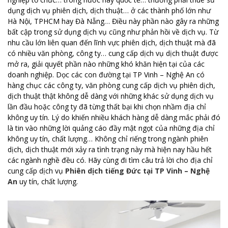
dụng dịch vụ phiên dịch, dịch thuật… ở các thành phố lớn như
Hà Nội, TPHCM hay Đà Nẵng… Điều này phần nào gây ra những
bất cập trong sử dụng dịch vụ cũng như phản hồi về dịch vụ. Từ
nhu cầu lớn liên quan đến lĩnh vực phiên dịch, dịch thuật mà đã
có nhiều văn phòng, công ty… cung cấp dịch vụ dịch thuật được
mở ra, giải quyết phần nào những khó khăn hiện tại của các
doanh nghiệp. Dọc các con đường tại TP Vinh – Nghệ An có
hàng chục các công ty, văn phòng cung cấp dịch vụ phiên dịch,
dịch thuật thật không dễ dàng với những khác sử dụng dịch vụ
lần đầu hoặc công ty đã từng thất bại khi chọn nhầm địa chỉ
không uy tín. Lý do khiến nhiều khách hàng dễ dàng mắc phải đó
là tin vào những lời quảng cáo đầy mật ngọt của những địa chỉ
không uy tín, chất lượng… Không chỉ riếng trong ngành phiên
dịch, dịch thuật mới xảy ra tình trạng này mà hiện nay hầu hết
các ngành nghề đều có. Hãy cùng đi tìm câu trả lời cho địa chỉ
cung cấp dịch vụ
Phiên dịch tiếng Đức tại TP Vinh – Nghệ
An
uy tín, chất lượng.