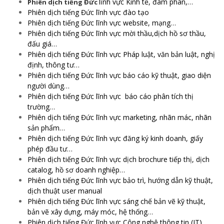
lĩnh vực Kinh tế, đàm phán,…
Phiên dịch tiếng Đức
Phiên dịch tiếng Đức lĩnh vực đào tạo
Phiên dịch tiếng Đức lĩnh vực website, mạng…
Phiên dịch tiếng Đức lĩnh vực mời thầu,dịch hồ sơ thầu,
đấu giá…
Phiên dịch tiếng Đức lĩnh vực Pháp luật, văn bản luật, nghị
định, thông tư…
Phiên dịch tiếng Đức lĩnh vực báo cáo kỹ thuật, giao diện
người dùng…
Phiên dịch tiếng Đức lĩnh vực báo cáo phân tích thị
trường…
Phiên dịch tiếng Đức lĩnh vực marketing, nhãn mác, nhãn
sản phẩm…
Phiên dịch tiếng Đức lĩnh vực đăng ký kinh doanh, giấy
phép đầu tư…
Phiên dịch tiếng Đức lĩnh vực dịch brochure tiếp thị, dịch
catalog, hồ sơ doanh nghiệp…
Phiên dịch tiếng Đức lĩnh vực bảo trì, hướng dẫn kỹ thuật,
dịch thuật user manual
Phiên dịch tiếng Đức lĩnh vực sáng chế bản vẽ kỹ thuật,
bản vẽ xây dựng, máy móc, hệ thống…
Phiên dịch tiếng Đức lĩnh vực Công nghệ thông tin (IT)