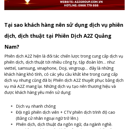
Tại sao khách hàng nên sử dụng dịch vụ phiên
dịch, dịch thuật tại Phiên Dịch A2Z Quảng
Nam?
Phiên dịch A2Z hiện là đối tác chiến lược trong cung cấp dịch vụ
phiên dịch, dịch thuật tới nhiều công ty, tập đoàn lớn… như:
viettel, samsung, vinaphone, Doji, vingroup… đây là những
khách hàng khó tính, có các yêu cầu khắt khe trong cung cấp
dịch vụ nhưng cũng đã bị Phiên dịch A2Z thuyết phục bằng dịch
vụ mà A2Z mang lại. Những dịch vụ tạo nên thương hiệu và
được khách hàng yêu mến sử dụng:
Dịch vụ nhanh chóng
Đội ngũ phiên dịch viên + CTV phiên dịch trình độ cao
(Bằng cử nhân ngoại ngữ trở lên.)
Phiên dịch, dịch thuật đa ngôn ngữ, đa ngành nghề.