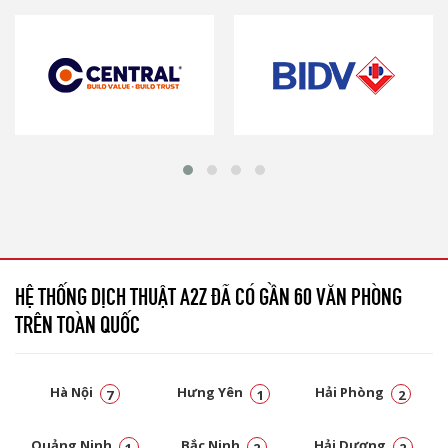
HỆ THỐNG DỊCH THUẬT A2Z ĐÃ CÓ GẦN 60 VĂN PHÒNG
TRÊN TOÀN QUỐC
Hà Nội
Hưng Yên
Hải Phòng
7
1
2
Quảng Ninh
Bắc Ninh
Hải Dương
1
2
2