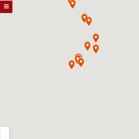
BẮC GIANG
0967.204.888
HƯNG YÊN
0967.204.888
HÀ N
PHÚ THỌ
0967.204.888
THÁI NGUYÊN
0967.204.888
NAM Đ
BẮC NINH
0967.204.888
TUYÊN QUANG
0967.204.888
HẢI DƯ