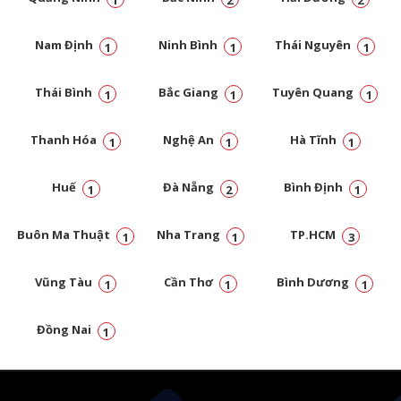
Nam Định
Ninh Bình
Thái Nguyên
1
1
1
Thái Bình
Bắc Giang
Tuyên Quang
1
1
1
Thanh Hóa
Nghệ An
Hà Tĩnh
1
1
1
Huế
Đà Nẵng
Bình Định
1
2
1
Buôn Ma Thuật
Nha Trang
TP.HCM
1
1
3
Vũng Tàu
Cần Thơ
Bình Dương
1
1
1
Đồng Nai
1