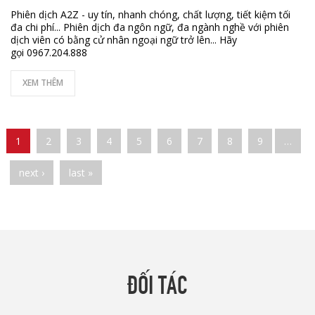
Phiên dịch A2Z - uy tín, nhanh chóng, chất lượng, tiết kiệm tối
đa chi phí... Phiên dịch đa ngôn ngữ, đa ngành nghề với phiên
dịch viên có bằng cử nhân ngoại ngữ trở lên... Hãy
gọi 0967.204.888
XEM THÊM
Pages
1
2
3
4
5
6
7
8
9
…
next ›
last »
ĐỐI TÁC