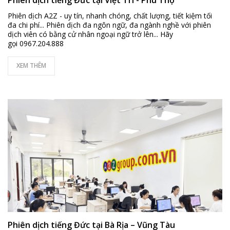
Phiên dịch A2Z - uy tín, nhanh chóng, chất lượng, tiết kiệm tối
đa chi phí... Phiên dịch đa ngôn ngữ, đa ngành nghề với phiên
dịch viên có bằng cử nhân ngoại ngữ trở lên... Hãy
gọi 0967.204.888
XEM THÊM
Phiên dịch tiếng Đức tại Bà Rịa – Vũng Tàu