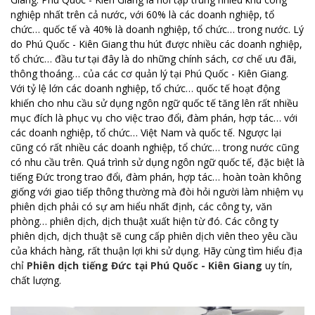
nghiệp nhất trên cả nước, với 60% là các doanh nghiệp, tổ
chức… quốc tế và 40% là doanh nghiệp, tổ chức… trong nước. Lý
do Phú Quốc - Kiên Giang thu hút được nhiều các doanh nghiệp,
tổ chức… đầu tư tại đây là do những chính sách, cơ chế ưu đãi,
thông thoáng… của các cơ quản lý tại Phú Quốc - Kiên Giang.
Với tỷ lệ lớn các doanh nghiệp, tổ chức… quốc tế hoạt động
khiến cho nhu cầu sử dụng ngôn ngữ quốc tế tăng lên rất nhiều
mục đích là phục vụ cho việc trao đổi, đàm phán, hợp tác… với
các doanh nghiệp, tổ chức… Việt Nam và quốc tế. Ngược lại
cũng có rất nhiều các doanh nghiệp, tổ chức… trong nước cũng
có nhu cầu trên. Quá trình sử dụng ngôn ngữ quốc tế, đặc biệt là
tiếng Đức trong trao đổi, đàm phán, hợp tác… hoàn toàn không
giống với giao tiếp thông thường mà đòi hỏi người làm nhiệm vụ
phiên dịch phải có sự am hiểu nhất định, các công ty, văn
phòng… phiên dịch, dịch thuật xuất hiện từ đó. Các công ty
phiên dịch, dịch thuật sẽ cung cấp phiên dịch viên theo yêu cầu
của khách hàng, rất thuận lợi khi sử dụng. Hãy cùng tìm hiểu địa
chỉ
Phiên dịch tiếng Đức tại Phú Quốc - Kiên Giang
uy tín,
chất lượng.