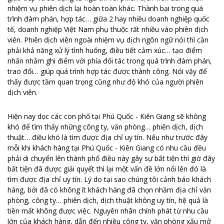
nhiệm vụ phiên dịch lại hoàn toàn khác. Thành bại trong quá
trình đàm phán, hợp tác… giữa 2 hay nhiều doanh nghiệp quốc
tế, doanh nghiệp Việt Nam phụ thuộc rất nhiều vào phiên dịch
viên. Phiên dịch viên ngoài nhiệm vụ dịch ngôn ngữ nói thì cần
phải khả năng xử lý tình huống, điều tiết cảm xúc… tạo điểm
nhấn nhằm ghi điểm với phía đối tác trong quá trình đàm phán,
trao đổi… giúp quá trình hợp tác được thành công. Nói vậy để
thấy được tầm quan trọng cũng như độ khó của người phiên
dịch viên.
Hiện nay dọc các con phố tại Phú Quốc - Kiên Giang sẽ không
khó để tìm thấy những công ty, văn phòng… phiên dịch, dịch
thuật… điều khó là tìm được địa chỉ uy tín. Nếu như trước đây
mỗi khi khách hàng tại Phú Quốc - Kiên Giang có nhu cầu đều
phải di chuyển lên thành phố điều này gây sự bất tiện thì giờ đây
bất tiện đã được giải quyết thì lại một vấn đề lớn nổi lên đó là
tìm được địa chỉ uy tín. Lý do tại sao chúng tôi cảnh báo khách
hàng, bởi đã có không ít khách hàng đã chọn nhầm địa chỉ văn
phòng, công ty… phiên dịch, dịch thuật không uy tín, hệ quả là
tiền mất không được việc. Nguyên nhân chính phát từ nhu cầu
lớn của khách hàng, dẫn đến nhiều công ty, văn phòng xấu mở