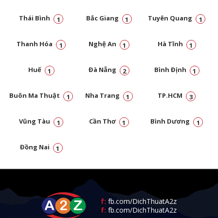
Thái Bình
Bắc Giang
Tuyên Quang
1
1
1
Thanh Hóa
Nghệ An
Hà Tĩnh
1
1
1
Huế
Đà Nẵng
Bình Định
1
2
1
Buôn Ma Thuật
Nha Trang
TP.HCM
1
1
3
Vũng Tàu
Cần Thơ
Bình Dương
1
1
1
Đồng Nai
1
f:
fb.com/DichThuatA2z
f:
fb.com/DichThuatA2z