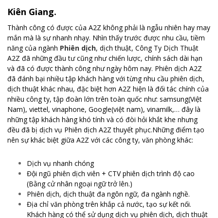
Kiên Giang.
Thành công có được của A2Z không phải là ngẫu nhiên hay may
mắn mà là sự nhanh nhạy. Nhìn thấy trước được nhu cầu, tiềm
năng của ngành
Phiên dịch
, dịch thuật, Công Ty Dịch Thuật
A2Z đã những đầu tư cũng như chiến lược, chính sách dài hạn
và đã có được thành công như ngày hôm nay. Phiên dịch A2Z
đã đánh bại nhiều tập khách hàng với từng nhu cầu phiên dịch,
dịch thuật khác nhau, đặc biệt hơn A2Z hiện là đối tác chính của
nhiều công ty, tập đoàn lớn trên toàn quốc như: samsung(Việt
Nam), viettel, vinaphone, Google(việt nam), vinamilk,… đây là
những tập khách hàng khó tính và có đòi hỏi khắt khe nhưng
đều đã bị dịch vụ Phiên dịch A2Z thuyết phục.Những điểm tạo
nên sự khác biệt giữa A2Z với các công ty, văn phòng khác:
Dịch vụ nhanh chóng
Đội ngũ phiên dịch viên + CTV phiên dịch trình độ cao
(Bằng cử nhân ngoại ngữ trở lên.)
Phiên dịch, dịch thuật đa ngôn ngữ, đa ngành nghề.
Địa chỉ văn phòng trên khắp cả nước, tạo sự kết nối.
Khách hàng có thể sử dụng dịch vụ phiên dịch, dịch thuật