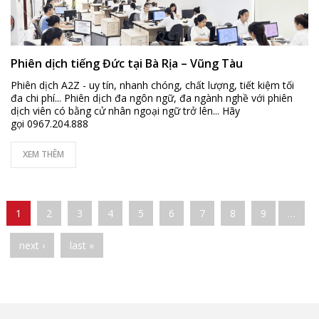
Phiên dịch tiếng Đức tại Bà Rịa – Vũng Tàu
Phiên dịch A2Z - uy tín, nhanh chóng, chất lượng, tiết kiệm tối
đa chi phí... Phiên dịch đa ngôn ngữ, đa ngành nghề với phiên
dịch viên có bằng cử nhân ngoại ngữ trở lên... Hãy
gọi 0967.204.888
XEM THÊM
Pages
1
2
3
4
5
6
7
8
9
…
next ›
last »