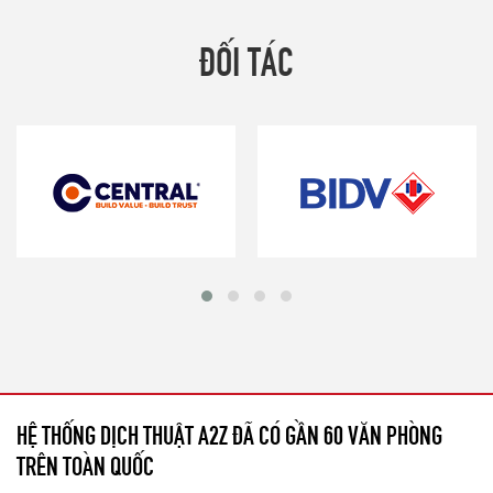
ĐỐI TÁC
HỆ THỐNG DỊCH THUẬT A2Z ĐÃ CÓ GẦN 60 VĂN PHÒNG
TRÊN TOÀN QUỐC