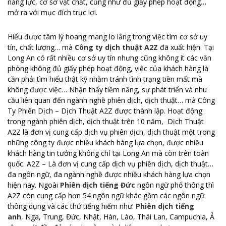
năng lực, cơ sở vật chất, cũng như đủ giấy phép hoạt động…
mở ra với mục đích trục lợi.
Hiểu được tâm lý hoang mang lo lắng trong việc tìm cơ sở uy
tín, chất lượng… mà
Công ty dịch thuật A2Z
đã xuất hiện. Tại
Long An có rất nhiều cơ sở uy tín nhưng cũng không ít các văn
phòng không đủ giấy phép hoạt động, việc của khách hàng là
cần phải tìm hiểu thật kỹ nhằm tránh tình trạng tiền mất mà
không được việc… Nhận thấy tiềm năng, sự phát triển và nhu
cầu liên quan đến ngành nghề phiên dịch, dịch thuật… mà Công
Ty Phiên Dịch – Dịch Thuật A2Z được thành lập. Hoạt động
trong ngành phiên dịch, dịch thuật trên 10 năm, Dịch Thuật
A2Z là đơn vị cung cấp dịch vụ phiên dịch, dịch thuật một trong
những công ty được nhiều khách hàng lựa chọn, được nhiều
khách hàng tin tưởng không chỉ tại Long An mà còn trên toàn
quốc. A2Z – Là đơn vị cung cấp dịch vụ phiên dịch, dịch thuật…
đa ngôn ngữ, đa ngành nghề được nhiều khách hàng lựa chọn
hiện nay. Ngoài
Phiên dịch tiếng Đức
ngôn ngữ phổ thông thì
A2Z còn cung cấp hơn 54 ngôn ngữ khác gồm các ngôn ngữ
thông dụng và các thứ tiếng hiếm như:
Phiên dịch tiếng
anh
,
Nga, Trung, Đức, Nhật, Hàn, Lào, Thái Lan, Campuchia, Ả