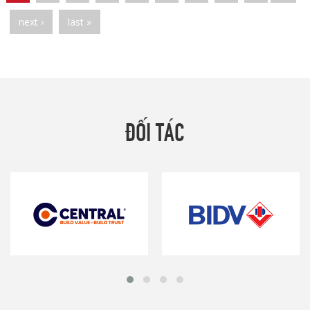
next ›
last »
ĐỐI TÁC