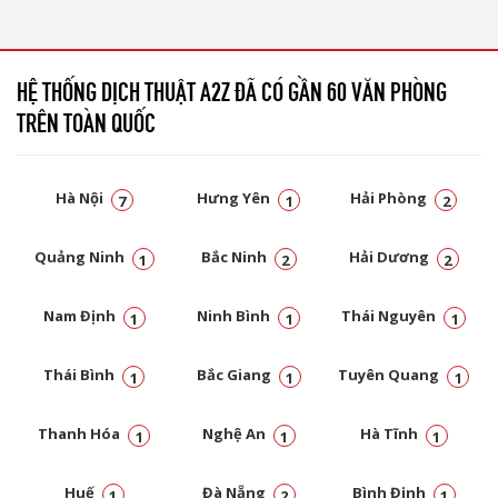
HỆ THỐNG DỊCH THUẬT A2Z ĐÃ CÓ GẦN 60 VĂN PHÒNG
TRÊN TOÀN QUỐC
Hà Nội
Hưng Yên
Hải Phòng
7
1
2
Quảng Ninh
Bắc Ninh
Hải Dương
1
2
2
Nam Định
Ninh Bình
Thái Nguyên
1
1
1
Thái Bình
Bắc Giang
Tuyên Quang
1
1
1
Thanh Hóa
Nghệ An
Hà Tĩnh
1
1
1
Huế
Đà Nẵng
Bình Định
1
2
1