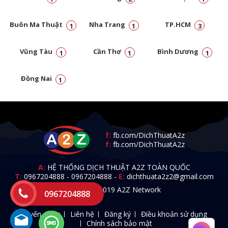
Buôn Ma Thuật
Nha Trang
TP.HCM
1
1
3
Vũng Tàu
Cần Thơ
Bình Dương
1
1
1
Đồng Nai
1
f:
fb.com/DichThuatA2z
f:
fb.com/DichThuatA2z
A:
HỆ THỐNG DỊCH THUẬT A2Z TOÀN QUỐC
T:
0967204888
-
0967204888
-
E:
dichthuata2z2@gmail.com
© 2009 - 2019 A2Z Network
0967204888
Tuyển dụng
Liên hệ
Đăng ký
Điều khoản sử dụng
Chính sách bảo mật