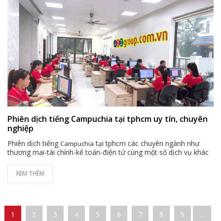
Phiên dịch tiếng Campuchia tại tphcm uy tín, chuyên
nghiệp
Phiên dịch tiếng
tại tphcm các chuyên ngành như
Campuchia
thương mai-tài chính-kế toán-điện tử cùng một số dịch vụ khác
XEM THÊM
Pages
1
2
3
4
5
6
7
8
9
…