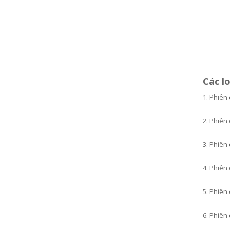
Các l
1. Phiên
2. Phiên 
3. Phiên
4. Phiên
5. Phiên
6. Phiên