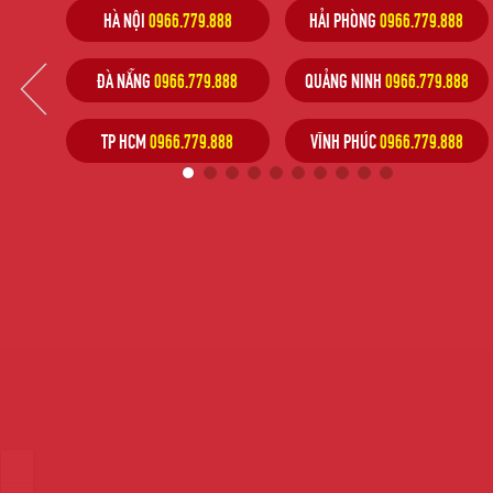
888
HÀ NỘI
0966.779.888
HẢI PHÒNG
0966.779.888
9.888
ĐÀ NẴNG
0966.779.888
QUẢNG NINH
0966.779.888
.888
TP HCM
0966.779.888
VĨNH PHÚC
0966.779.888