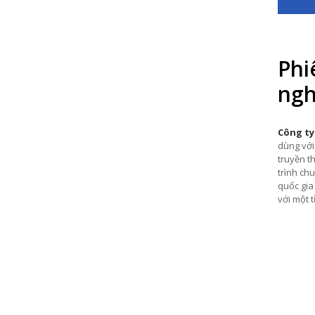
Phi
ngh
Công ty
dùng với
truyền t
trình ch
quốc gia
với một 