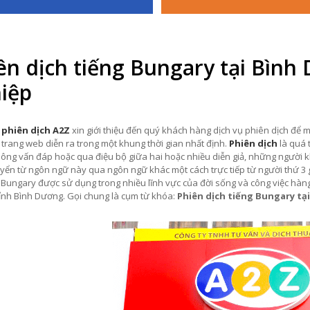
ên dịch tiếng Bungary tại Bình
iệp
 phiên dịch A2Z
xin giới thiệu đến quý khách hàng dịch vụ phiên dịch để m
 trang web diễn ra trong một khung thời gian nhất định.
Phiên dịch
là quá t
hông vấn đáp hoặc qua điệu bộ giữa hai hoặc nhiều diễn giả, những người k
uyển từ ngôn ngữ này qua ngôn ngữ khác một cách trực tiếp từ người thứ 3 
 Bungary
được sử dụng trong nhiều lĩnh vực của đời sống và công việc hàn
tỉnh Bình Dương.
Gọi chung là cụm từ khóa:
Phiên dịch tiếng Bungary tạ