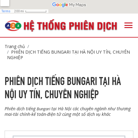
Trang chủ
PHIÊN DỊCH TIẾNG BUNGARI TẠI HÀ NỘI UY TÍN, CHUYÊN
NGHIỆP
PHIÊN DỊCH TIẾNG BUNGARI TẠI HÀ
NỘI UY TÍN, CHUYÊN NGHIỆP
Phiên dịch tiếng
tại Hà Nội các chuyên ngành như thương
Bungari
mai-tài chính-kế toán-điện tử cùng một số dịch vụ khác