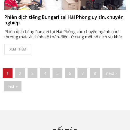
Phiên dịch tiếng Bungari tại Hải Phòng uy tín, chuyên
nghiệp
Phiên dịch tiếng
tại Hải Phòng các chuyên ngành như
Bungari
thương mai-tài chính-kế toán-điện tử cùng một số dịch vụ khác
XEM THÊM
Pages
1
2
3
4
5
6
7
8
next ›
last »