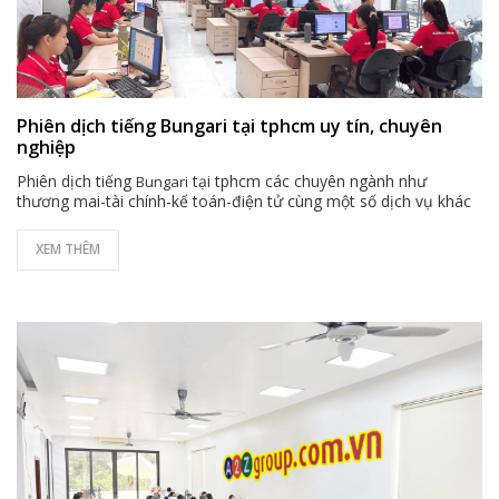
Phiên dịch tiếng Bungari tại tphcm uy tín, chuyên
nghiệp
Phiên dịch tiếng
tại tphcm các chuyên ngành như
Bungari
thương mai-tài chính-kế toán-điện tử cùng một số dịch vụ khác
XEM THÊM