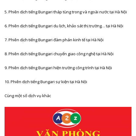
5. Phiên dịch tiếng
Bungari
tháp tùng trong và ngoài nước
tại Hà Nội
6. Phiên dịch tiếng
Bungari
du lịch, khảo sát thị trường…
tại Hà Nội
7. Phiên dịch tiếng
Bungari đàm phán kinh tế tại Hà Nội
8. Phiên dịch tiếng
Bungari
chuyển giao công nghệ
tại Hà Nội
9. Phiên dịch tiếng
Bungari
hiện trường công trình
tại Hà Nội
10. Phiên dịch tiếng
Bungari
sự kiện
tại Hà Nội
Cùng một số dịch vụ khác