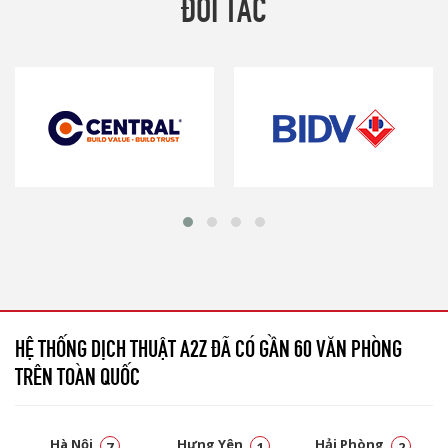
ĐỐI TÁC
HỆ THỐNG DỊCH THUẬT A2Z ĐÃ CÓ GẦN 60 VĂN PHÒNG
TRÊN TOÀN QUỐC
Hà Nội
Hưng Yên
Hải Phòng
7
1
2