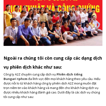
Ngoài ra chúng tôi còn cung cấp các dạng dịch
vụ phiên dịch khác như sau:
Công ty A2Z chuyên cung cấp dịch vụ
Phiên dịch tiếng
Bungari tphcm
đa lĩnh vực đến mọi khách hàng theo yêu cầu. Hiểu
được nỗi lo từ khách hàng công ty phiên dịch A2Z mong muốn đặt
trọn niềm tin vào khách hàng và mang đến cho khách hàng dịch vụ
được nhiều khách hàng đánh giá cao. Dưới đây là các dịch vụ chúng
tôi cung cấp như sau: