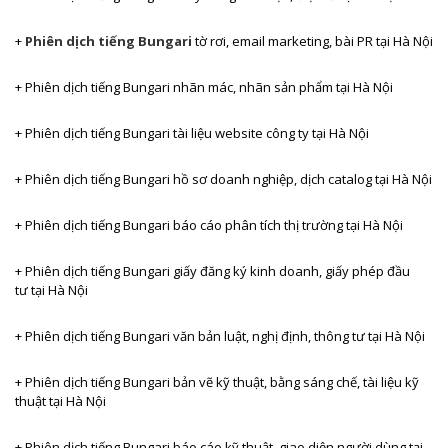
+
Phiên dịch tiếng Bungari
tờ rơi, email marketing, bài PR
tại Hà Nội
+ Phiên dịch tiếng
Bungari
nhãn mác, nhãn sản phẩm
tại Hà Nội
+ Phiên dịch tiếng
Bungari
tài liệu website công ty
tại Hà Nội
+ Phiên dịch tiếng
Bungari
hồ sơ doanh nghiệp, dịch catalog
tại Hà Nội
+ Phiên dịch tiếng
Bungari
báo cáo phân tích thị trường
tại Hà Nội
+ Phiên dịch tiếng
Bungari
giấy đăng ký kinh doanh, giấy phép đầu
tư
tại Hà Nội
+ Phiên dịch tiếng
Bungari
văn bản luật, nghị định, thông tư
tại Hà Nội
+ Phiên dịch tiếng
Bungari
bản vẽ kỹ thuật, bằng sáng chế, tài liệu kỹ
thuật
tại Hà Nội
+ Phiên dịch tiếng
Bungari
báo cáo kỹ thuật, giao diện người dùng
tại