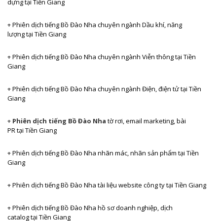
dựng tại Tiền Giang
+ Phiên dịch tiếng Bồ Đào Nha
chuyên ngành Dầu khí, năng
lượng tại Tiền Giang
+ Phiên dịch tiếng Bồ Đào Nha
chuyên ngành Viễn thông tại Tiền
Giang
+ Phiên dịch tiếng
Bồ Đào Nha chuyên ngành Điện, điện tử tại Tiền
Giang
+
Phiên dịch tiếng Bồ Đào Nha
tờ rơi, email marketing, bài
PR
tại Tiền Giang
+ Phiên dịch tiếng Bồ Đào Nha
nhãn mác, nhãn sản phẩm tại Tiền
Giang
+ Phiên dịch tiếng Bồ Đào Nha
tài liệu website công ty tại Tiền Giang
+ Phiên dịch tiếng Bồ Đào Nha
hồ sơ doanh nghiệp, dịch
catalog tại Tiền Giang