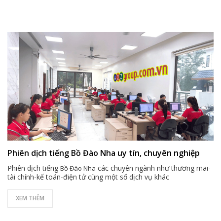
Phiên dịch tiếng Bồ Đào Nha uy tín, chuyên nghiệp
Phiên dịch tiếng
các chuyên ngành như thương mai-
Bồ Đào Nha
tài chính-kế toán-điện tử cùng một số dịch vụ khác
XEM THÊM