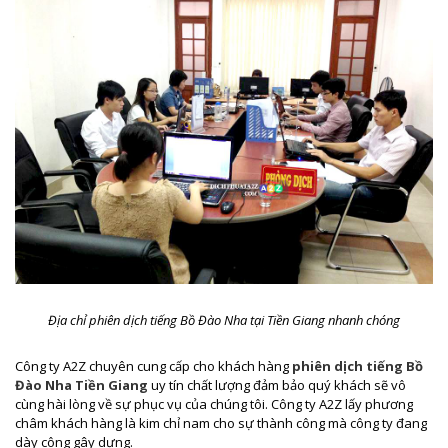
Địa chỉ phiên dịch tiếng Bồ Đào Nha tại Tiền Giang nhanh chóng
Công ty A2Z chuyên cung cấp cho khách hàng
phiên dịch tiếng Bồ
Đào Nha Tiền Giang
uy tín chất lượng đảm bảo quý khách sẽ vô
cùng hài lòng về sự phục vụ của chúng tôi. Công ty A2Z lấy phương
châm khách hàng là kim chỉ nam cho sự thành công mà công ty đang
dày công gây dựng.