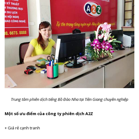
Trung tâm phiên dịch tiếng Bồ Đào Nha tại Tiền Giang chuyên nghiệp
Một số ưu điểm của công ty phiên dịch A2Z
+ Giá rẻ cạnh tranh