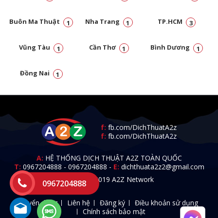
Buôn Ma Thuật
Nha Trang
TP.HCM
1
1
3
Vũng Tàu
Cần Thơ
Bình Dương
1
1
1
Đồng Nai
1
f:
fb.com/DichThuatA2z
f:
fb.com/DichThuatA2z
A:
HỆ THỐNG DỊCH THUẬT A2Z TOÀN QUỐC
T:
0967204888
-
0967204888
-
E:
dichthuata2z2@gmail.com
© 2009 - 2019 A2Z Network
0967204888
Tuyển dụng
Liên hệ
Đăng ký
Điều khoản sử dụng
Chính sách bảo mật