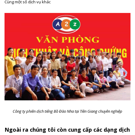
Cùng một số dịch vụ khác
Công ty phiên dịch tiếng Bồ Đào Nha tại Tiền Giang chuyên nghiệp
Ngoài ra chúng tôi còn cung cấp các dạng dịch