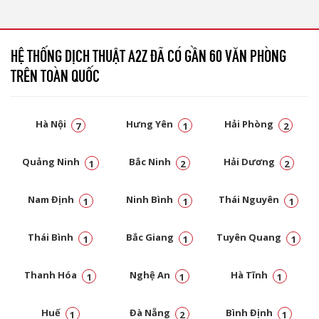
HỆ THỐNG DỊCH THUẬT A2Z ĐÃ CÓ GẦN 60 VĂN PHÒNG
TRÊN TOÀN QUỐC
Hà Nội
Hưng Yên
Hải Phòng
7
1
2
Quảng Ninh
Bắc Ninh
Hải Dương
1
2
2
Nam Định
Ninh Bình
Thái Nguyên
1
1
1
Thái Bình
Bắc Giang
Tuyên Quang
1
1
1
Thanh Hóa
Nghệ An
Hà Tĩnh
1
1
1
Huế
Đà Nẵng
Bình Định
1
2
1