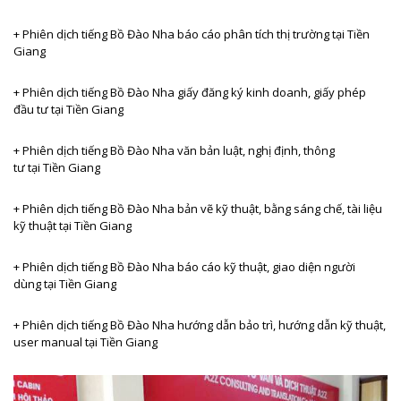
+ Phiên dịch tiếng Bồ Đào Nha
báo cáo phân tích thị trường tại Tiền
Giang
+ Phiên dịch tiếng Bồ Đào Nha
giấy đăng ký kinh doanh, giấy phép
đầu tư tại Tiền Giang
+ Phiên dịch tiếng Bồ Đào Nha
văn bản luật, nghị định, thông
tư tại Tiền Giang
+ Phiên dịch tiếng Bồ Đào Nha
bản vẽ kỹ thuật, bằng sáng chế, tài liệu
kỹ thuật tại Tiền Giang
+ Phiên dịch tiếng Bồ Đào Nha
báo cáo kỹ thuật, giao diện người
dùng tại Tiền Giang
+ Phiên dịch tiếng Bồ Đào Nha
hướng dẫn bảo trì, hướng dẫn kỹ thuật,
user manual tại Tiền Giang