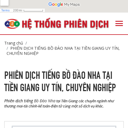
Trang chủ
PHIÊN DỊCH TIẾNG BỒ ĐÀO NHA TẠI TIỀN GIANG UY TÍN,
CHUYÊN NGHIỆP
PHIÊN DỊCH TIẾNG BỒ ĐÀO NHA TẠI
TIỀN GIANG UY TÍN, CHUYÊN NGHIỆP
Phiên dịch tiếng
Bồ Đào Nha
tại Tiền Giang các chuyên ngành như
thương mai-tài chính-kế toán-điện tử cùng một số dịch vụ khác.