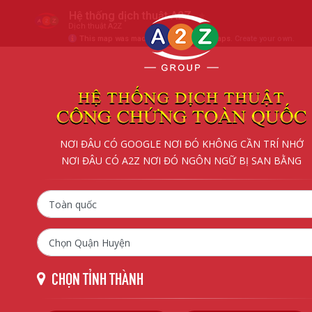
NƠI ĐÂU CÓ GOOGLE NƠI ĐÓ KHÔNG CẦN TRÍ NHỚ
NƠI ĐÂU CÓ A2Z NƠI ĐÓ NGÔN NGỮ BỊ SAN BẰNG
CHỌN TỈNH THÀNH