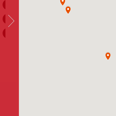
BẮC GIANG
0967.204.888
HƯNG YÊN
0967.204.888
H
PHÚ THỌ
0967.204.888
THÁI NGUYÊN
0967.204.888
NA
BẮC NINH
0967.204.888
TUYÊN QUANG
0967.204.888
HẢ