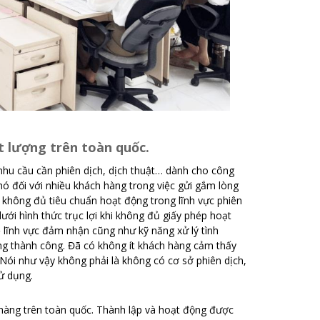
ất lượng trên toàn quốc.
nhu cầu cần phiên dịch, dịch thuật… dành cho công
khó đối với nhiều khách hàng trong việc gửi gắm lòng
 không đủ tiêu chuẩn hoạt động trong lĩnh vực phiên
ưới hình thức trục lợi khi không đủ giấy phép hoạt
ề lĩnh vực đảm nhận cũng như kỹ năng xử lý tình
ng thành công. Đã có không ít khách hàng cảm thấy
g. Nói như vậy không phải là không có cơ sở phiên dịch,
ử dụng.
 hàng trên toàn quốc. Thành lập và hoạt động được