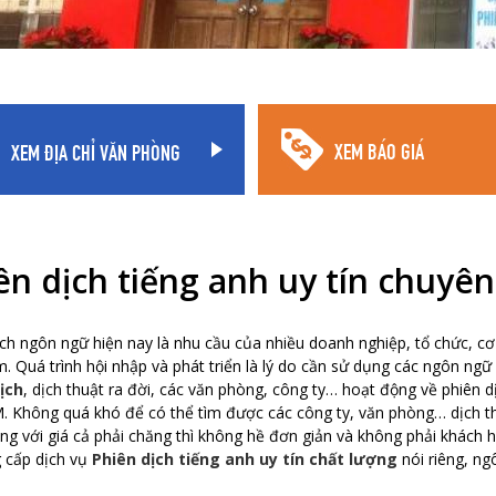
XEM ĐỊA CHỈ VĂN PHÒNG
XEM BÁO GIÁ
ên dịch tiếng anh uy tín chuyê
ch ngôn ngữ hiện nay là nhu cầu của nhiều doanh nghiệp, tổ chức, cơ
m. Quá trình hội nhập và phát triển là lý do cần sử dụng các ngôn n
ịch
, dịch thuật ra đời, các văn phòng, công ty… hoạt động về phiên dị
. Không quá khó để có thể tìm được các công ty, văn phòng… dịch thu
ng với giá cả phải chăng thì không hề đơn giản và không phải khách h
g cấp dịch vụ
Phiên dịch tiếng anh uy tín chất lượng
nói riêng, ng