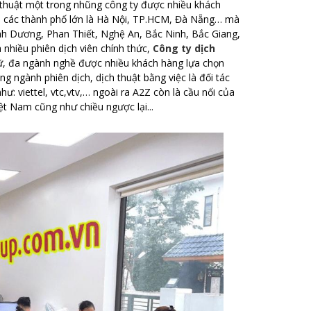
h thuật một trong nhũng công ty được nhiều khách
tại các thành phố lớn là Hà Nội, TP.HCM, Đà Nẵng… mà
nh Dương, Phan Thiết, Nghệ An, Bắc Ninh, Bắc Giang,
nhiều phiên dịch viên chính thức,
Công ty dịch
gữ, đa ngành nghề được nhiều khách hàng lựa chọn
 ngành phiên dịch, dịch thuật bằng việc là đối tác
hư: viettel, vtc,vtv,… ngoài ra A2Z còn là cầu nối của
ệt Nam cũng như chiều ngược lại...