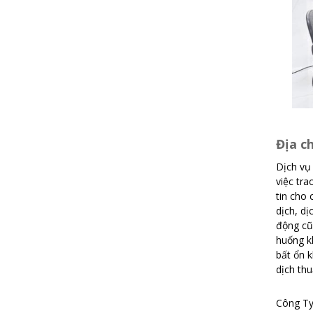
Địa ch
Dịch vụ 
việc tra
tin cho 
dịch, dị
động cũn
huống k
bất ổn k
dịch thu
Công Ty