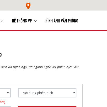
HỆ THỐNG VP
HÌNH ẢNH VĂN PHÒNG
P
ên dịch đa ngôn ngữ, đa ngành nghề với phiên dịch viên
ác!)