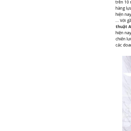
trên 10 
hàng lự
hiện na
… Với gầ
thuật 
hiện nay
chiến lư
các doan